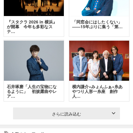
『スタクラ 2026 in 横浜』
「同窓会にはしたくない」
が開幕 今年も多彩なス
――15年ぶりに集う「第…
テ…
石井琢磨「人生の宝物にな
横内謙介×みょんふぁ×糸あ
るように」 初披露曲やレ
やつり人形一糸座 創作
ア…
人…
さらに読み込む