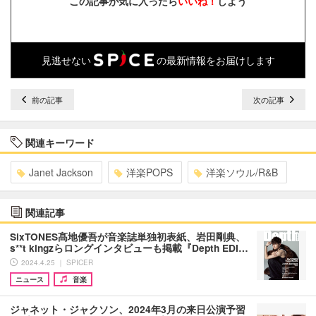
この記事が気に入ったら
いいね！
しよう
見逃せない
の最新情報をお届けします
前の記事
次の記事
関連キーワード
Janet Jackson
洋楽POPS
洋楽ソウル/R&B
関連記事
SixTONES髙地優吾が音楽誌単独初表紙、岩田剛典、
s**t kingzらロングインタビューも掲載『Depth EDI…
2024.4.25 ｜ SPICER
ニュース
音楽
ジャネット・ジャクソン、2024年3月の来日公演予習