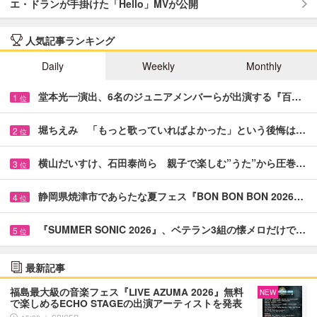
エ・ドランが手掛けた「Hello」MVが公開
人気記事ランキング
Daily
Weekly
Monthly
堂本光一演出、6名のジュニアメンバーらが出演する『百…
1
位
堀ちえみ 「もっと歌っていればよかった」という後悔は…
2
位
横山だいすけ、石田泰尚ら 親子で楽しむ”うた”から圧巻…
3
位
静岡県焼津市であらたな夏フェス『BON BON BON 2026…
4
位
『SUMMER SONIC 2026』、ベテラン3組の懐メロだけで…
5
位
最新記事
福島最大級の音楽フェス『LIVE AZUMA 2026』無料
NEW
で楽しめるECHO STAGEの出演アーティストを発表