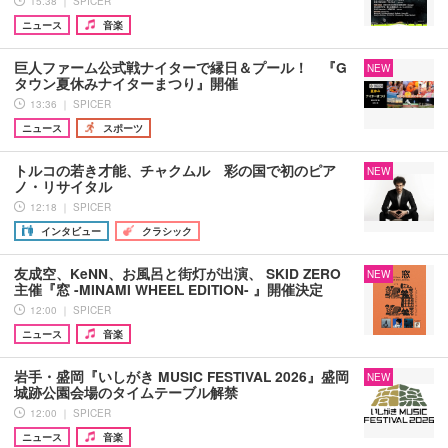
15:38 ｜ SPICER
ニュース
音楽
巨人ファーム公式戦ナイターで縁日＆プール！ 『G
NEW
タウン夏休みナイターまつり』開催
13:36 ｜ SPICER
ニュース
スポーツ
トルコの若き才能、チャクムル 彩の国で初のピア
NEW
ノ・リサイタル
12:18 ｜ SPICER
インタビュー
クラシック
友成空、KeNN、お風呂と街灯が出演、 SKID ZERO
NEW
主催『窓 -MINAMI WHEEL EDITION- 』開催決定
12:00 ｜ SPICER
ニュース
音楽
岩手・盛岡『いしがき MUSIC FESTIVAL 2026』盛岡
NEW
城跡公園会場のタイムテーブル解禁
12:00 ｜ SPICER
ニュース
音楽