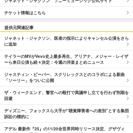
ジャネット・ジャクソン ソニーミュージック公式サイト
チケット情報はこちら
提供元関連記事
ジャネット・ジャクソン、医者の指示によりキャンセル公演をさら
に追加
テイラーのMVがVevo史上最多再生、アリアナ、メジャー・レイザ
ーら来日公演も続々決定：今週の洋楽まとめニュース
ジャスティン・ビーバー、スクリレックスとのコラボによる新曲
「ソーリー」をついに公開
ザ・ウィークエンド、警官への殴打で異議申し立てを行わず刑期を
回避
ディズニー、フォックスら大手が“聴覚障害者への差別”とする集団
訴訟の標的に
アデル 最新作『25』の11/20全世界同時リリース決定、グザヴィ