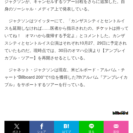
ジャクソンが、キャンセルするツアー日程をさらに追加した。自
身のソーシャル・メディア上で発表している。
ジャクソンはツイッターにて、「カンザスシティとセントルイ
スも延期しなければ……医者から指示されたの。
は持って
いてね！ オマハから復帰する予定よ」とコメントした。カンザ
スシティとセントルイス公演はそれぞれ10月27、29日に予定され
ていたものだ。現時点では、30日のオマハ公演より【アンブレイ
カブル・ツアー】を再開させるとしている。
ジャネット・ジャクソンは現在、米ビルボード・アルバム・チ
ャート“Billboard 200”で1位を獲得した7thアルバム『アンブレイカ
ブル』をサポートするツアーを行っている。
ポスト
シェア
はてブ
送る
送信