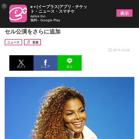
×
e＋(イープラス)アプリ - チケッ
ト・ニュース・スマチケ
表示
eplus inc.
無料 - Google Play
ジャネット・ジャクソン、医者の指示によりキャン
セル公演をさらに追加
ニュース
音楽
2015.10.26
ポスト
シェア
送る