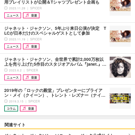
用プレイリストが公開＆Tシャツプレゼント企画も
2023.11.28 ｜ SPICER
ニュース
音楽
ジャネット・ジャクソン、5年ぶり来日公演が決定 T
LCが日本だけのスペシャルゲストとして参加
2023.11.19 ｜ SPICER
ニュース
音楽
ジャネット・ジャクソン、全世界で累計2,000万枚以
上を売り上げた5作目のスタジオアルバム『janet.』…
2023.6.2 ｜ SPICER
ニュース
音楽
2019年の「ロックの殿堂」プレゼンターにブライア
ン・メイ（クイーン）、トレント・レズナー（ナイ…
2019.3.15 ｜ SPICER
コラム
音楽
関連サイト