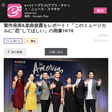
×
e＋(イープラス)アプリ - チケッ
ト・ニュース・スマチケ
表示
eplus inc.
無料 - Google Play
劇団四季の新作ミュージカル『パリのアメリカ人』
製作発表&楽曲披露をレポート！「このミュージカ
ルに”恋”してほしい」の画像16/16
SPICER
2018.9.4
レポート
舞台
前の画像
記事に戻る