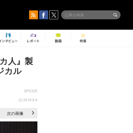
カ人』製
ジカル
SPICER
2018.9.4
次の画像