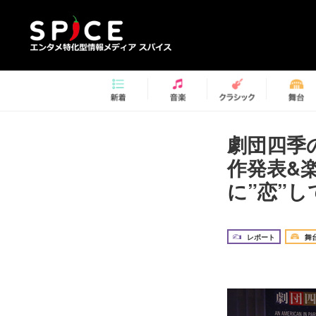
劇団四季
作発表&
に”恋”し
レポート
舞