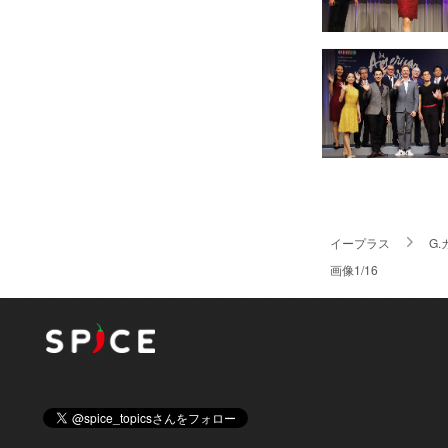
イープラス
G
画像1/16