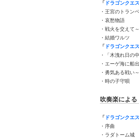
「
ドラゴンクエ
・王宮のトラン
・哀愁物語
・戦火を交えて
・結婚ワルツ
「
ドラゴンクエ
・「木洩れ日の
・エーゲ海に船
・勇気ある戦い
・時の子守唄
吹奏楽による
「
ドラゴンクエ
・序曲
・ラダトーム城