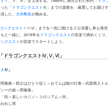
スト
Ⅰ、Ⅱ、Ⅲ」を上演する。1986年に発売された初代「
ドラ
なった「
ドラゴンクエスト
Ⅲ」までの楽曲を、厳選してお届け
出演した、
大井剛史
が務める。
ゴンクエスト
Ⅰ〜Ⅵ」までを一気に聴ける２公演通し券も発売
ちと一緒に、2018年を
ドラゴンクエスト
の音楽で締めくくり、
ゴンクエスト
の音楽でスタートしよう。
「ドラゴンクエストⅣ,Ⅴ,Ⅵ」
スト
Ⅳ」
「間奏曲～戦士はひとり征く～おてんば姫の行進～武器商人ト
プシーの旅～間奏曲」
き「街～楽しいカジノ～コロシアム～街」
呪われし塔