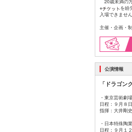
20歳未満の
※
を紛
入場できませ
主催・企画・
公演情報
「ドラゴン
・東京芸術劇場
日程：９月８日
指揮：大井剛
・日本特殊陶業
日程：９月１２