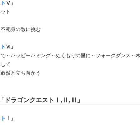
スト
Ⅴ」
ペット
～不死身の敵に挑む
スト
Ⅵ」
中で～ハッピーハミング～ぬくもりの里に～フォークダンス～
出して
～敢然と立ち向かう
「ドラゴンクエストⅠ,Ⅱ,Ⅲ」
スト
Ⅰ」