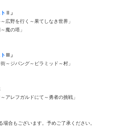
スト
Ⅱ」
路～広野を行く～果てしなき世界」
洞～魔の塔」
スト
Ⅲ」
「街～ジパング～ピラミッド～村」
ぶ
マ～アレフガルドにて～勇者の挑戦」
なる場合もございます。予めご了承ください。