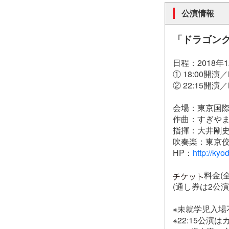
公演情報
「ドラゴン
日程：2018年1
① 18:00開
② 22:15
会場：東京国際
作曲：すぎや
指揮：大井剛
吹奏楽：東京
HP：
http://ky
料金(全
(通し券は2公
※未就学児入場
※22:15公