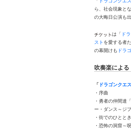
「
ドラゴンクエ
ら、社会現象と
の大晦日公演も
は「
ドラ
スト
を愛する者た
の幕開けも
ドラ
吹奏楽による
「
ドラゴンクエ
・序曲
・勇者の仲間達
ー・ダンス～ジ
・街でのひとと
・恐怖の洞窟～