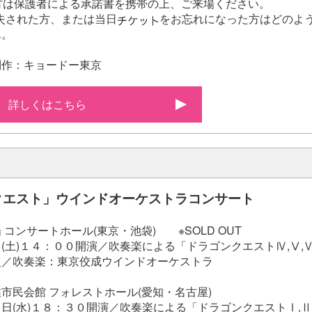
方は保護者による承諾書を携帯の上、ご来場ください。
失された方、または当日
をお忘れになった方はどのよ
ん。
制作：キョードー東京
詳しくはこちら
クエスト」ウインドオーケストラコンサート
 コンサートホール(東京・池袋) ※SOLD OUT
(土)１４：００開演／吹奏楽による「ドラゴンクエストⅣ,Ⅴ,
史／吹奏楽：東京佼成ウインドオーケストラ
市民会館 フォレストホール(愛知・名古屋)
日(水)１８：３０開演／吹奏楽による「ドラゴンクエストⅠ,Ⅱ