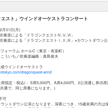
クエスト」ウインドオーケストラコンサート
2月31日(月)
演／吹奏楽による「ドラゴンクエストⅣ,Ⅴ,Ⅵ」
開演／吹奏楽による「ドラゴンクエストⅠ,Ⅱ,Ⅲ」※カウントダウン
フォーラム ホールC（東京・有楽町）
まこういち／吹奏楽編曲：真島俊夫
史
佼成ウインドオーケストラ
odotokyo.com/dragonquest-wind
席指定・税込)： S席5,000円、A席4,000円、2公演通し券(S席) 
演共通で、同じ席番になります。)
不可
演はカウントダウン公演となります。深夜につき、15歳未満の方は