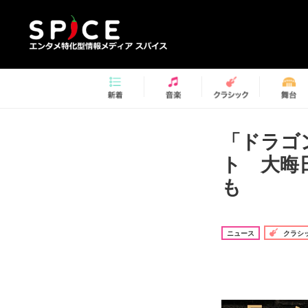
「ドラゴ
ト 大晦
も
ニュース
クラシ