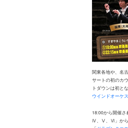
関東各地や、名
サートの初のカ
トダウンは初とな
ウインドオーケ
18:00から開
Ⅳ、Ⅴ、Ⅵ」から