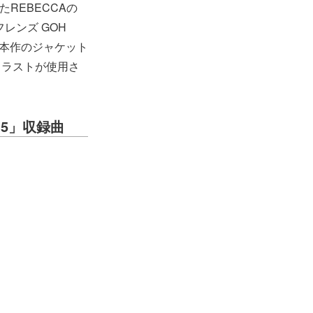
施したREBECCAの
レンズ GOH
また本作のジャケット
イラストが使用さ
2015」収録曲