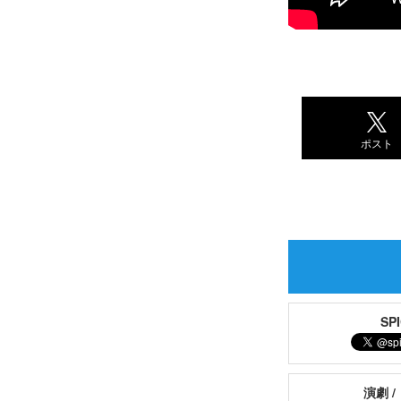
ポスト
S
演劇 /