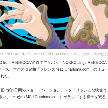
om REBECCA「NOKKO sings REBECCA tunes 2015」Loppi・HM
 from REBECCA”名義でアルバム「NOKKO sings REBECCA 
ース。本作の収録曲「フレンズ feat. Charisma.com」の
された。
動画は約1分間のショートバージョン。スタイリッシュな映像と
歌い、いつか（MC / Charisma.com）がラップする様子を観