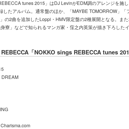
s REBECCA tunes 2015」はDJ LevinがEDM調のアレンジを
したアルバム。通常盤のほか、「MAYBE TOMORROW」「フ
b mix」の2曲を追加したLoppi・HMV限定盤の2種展開となる。
独身寮」などで知られるマンガ家・窪之内英策が描き下ろした
 REBECCA「NOKKO sings REBECCA tunes 
15
Y DREAM
LING
 Charisma.com