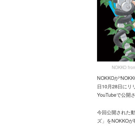
NOKKO fr
NOKKOが“NOKKO
日10月28日にリリ
YouTubeで公開
今回公開された
ズ」をNOKKOが