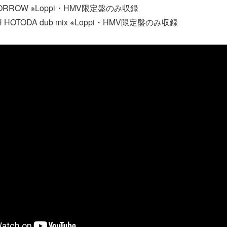
OMORROW ※Loppi・HMV限定盤のみ収録
H HOTODA dub mix ※Loppi・HMV限定盤のみ収録