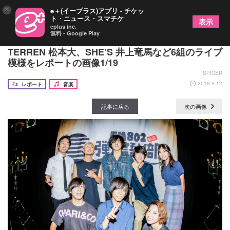
×
e＋(イープラス)アプリ - チケッ
ト・ニュース・スマチケ
表示
eplus inc.
無料 - Google Play
『FM802 弾き語り部』夏季演奏会でLAMP IN
TERREN 松本大、SHE’S 井上竜馬など6組のライブ
模様をレポートの画像1/19
SPICER
2018.9.12
レポート
音楽
記事に戻る
次の画像