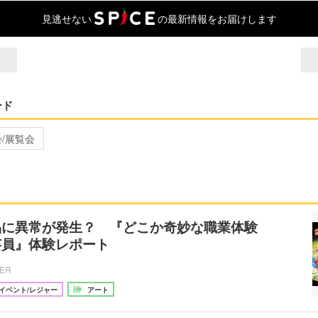
見逃せない
の最新情報をお届けします
ード
会/展覧会
品に異常が発生？ 『どこか奇妙な職業体験
芸員』体験レポート
CER
イベント/レジャー
アート