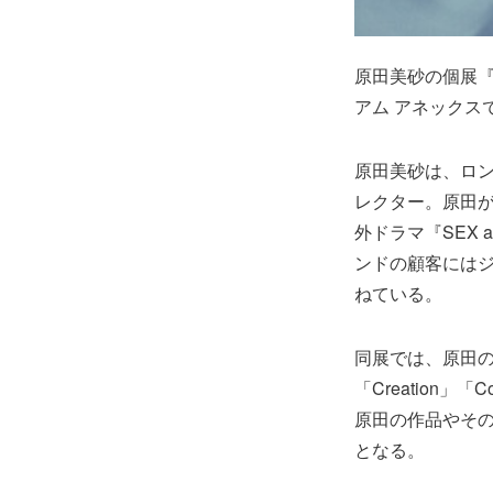
原田美砂の個展『「
アム アネックス
原田美砂は、ロンド
レクター。原田が
外ドラマ『SEX 
ンドの顧客には
ねている。
同展では、原田
「Creation」「
原田の作品やそ
となる。