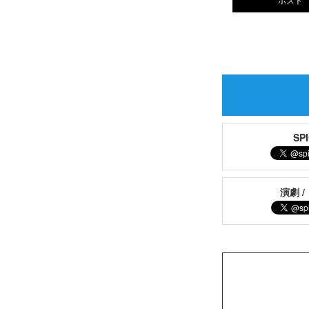
S
演劇 /