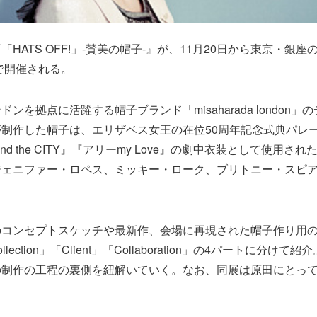
HATS OFF!」-賛美の帽子-』が、11月20日から東京・銀座
で開催される。
ンを拠点に活躍する帽子ブランド「misaharada london
制作した帽子は、エリザベス女王の在位50周年記念式典パレ
and the CITY』『アリーmy Love』の劇中衣装として使用さ
ジェニファー・ロペス、ミッキー・ローク、ブリトニー・スピ
のコンセプトスケッチや最新作、会場に再現された帽子作り用
Collection」「Client」「Collaboration」の4パートに分
の制作の工程の裏側を紐解いていく。なお、同展は原田にとっ