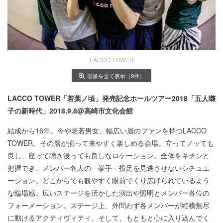
LACCO TOWER
画像を全て表示（9件）
LACCO TOWER「若葉ノ頃」発売記念ホールツアー2018「五人囃
子の新時代」2018.9.8@高崎市文化会館
結成から16年。今や老若男女、幅広い層のファンを持つLACCO
TOWER。その層が揃って来やすく楽しめる会場。立ってノッても
良し、座って聴き浸っても良しなロケーション。全体をキチンと
把握でき、メンバー各人の一挙手一投足を見逃させないシチュエ
ーション。どこからでも観やすく眼前でくり広げられているよう
な臨場感。広いステージを活かした演出や照明とメンバー各位の
フォーメーション。ステージ上、外問わず各メンバーが縦横無尽
に動けるアクティヴィティ。そして、もともと心に入り込んでく