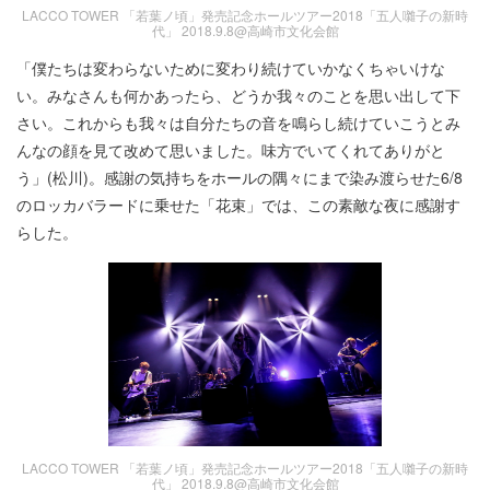
LACCO TOWER 「若葉ノ頃」発売記念ホールツアー2018「五人囃子の新時
代」 2018.9.8@高崎市文化会館
「僕たちは変わらないために変わり続けていかなくちゃいけな
い。みなさんも何かあったら、どうか我々のことを思い出して下
さい。これからも我々は自分たちの音を鳴らし続けていこうとみ
んなの顔を見て改めて思いました。味方でいてくれてありがと
う」(松川)。感謝の気持ちをホールの隅々にまで染み渡らせた6/8
のロッカバラードに乗せた「花束」では、この素敵な夜に感謝す
らした。
LACCO TOWER 「若葉ノ頃」発売記念ホールツアー2018「五人囃子の新時
代」 2018.9.8@高崎市文化会館