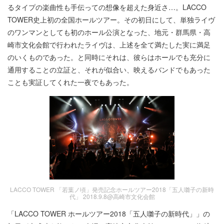
るタイプの楽曲性も手伝っての想像を超えた身近さ…。LACCO
TOWER史上初の全国ホールツアー。その初日にして、単独ライヴ
のワンマンとしても初のホール公演となった、地元・群馬県・高
崎市文化会館で行われたライヴは、上述を全て満たした実に満足
のいくものであった。と同時にそれは、彼らはホールでも充分に
通用することの立証と、それが似合い、映えるバンドでもあった
ことも実証してくれた一夜でもあった。
LACCO TOWER 「若葉ノ頃」発売記念ホールツアー2018「五人囃子の新時
代」 2018.9.8@高崎市文化会館
「LACCO TOWER ホールツアー2018「五人囃子の新時代」」の