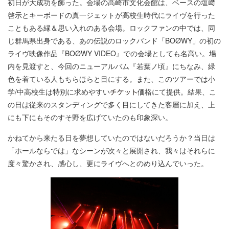
初日が大成功を飾った。会場の高崎市文化会館は、ベースの塩﨑
啓示とキーボードの真一ジェットが高校生時代にライヴを行った
こともある縁＆思い入れのある会場。ロックファンの中では、同
じ群馬県出身である、あの伝説のロックバンド「BOØWY」の初の
ライヴ映像作品『BOØWY VIDEO』での会場としても名高い。場
内を見渡すと、今回のニューアルバム『若葉ノ頃』にちなみ、緑
色を着ている人もちらほらと目にする。また、このツアーでは小
学/中高校生は特別に求めやすい
価格にて提供。結果、こ
の日は従来のスタンディングで多く目にしてきた客層に加え、上
にも下にもそのすそ野を広げていたのも印象深い。
かねてから来たる日を夢想していたのではないだろうか？当日は
「ホールならでは」なシーンが次々と展開され、我々はそれらに
度々驚かされ、感心し、更にライヴへとのめり込んでいった。