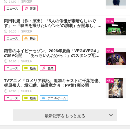
21:00 ｜ SPICER
ニュース
音楽
岡田利規（作・演出）「5人の俳優が素晴らしいで
NEW
す」～『映画を撮りたいゾンビの演劇』が開幕し、…
20:30 ｜ SPICER
ニュース
舞台
猫背のネイビーセゾン、2026年夏曲「VEGAVEGA」
NEW
のMV公開 「あっちいんだから！」のスタンプ配…
20:00 ｜ SPICER
ニュース
動画
音楽
TVアニメ『ロメリア戦記』追加キャストに千葉翔也、
NEW
梶原岳人、堀江瞬、綿貫竜之介！PV第1弾公開
20:00 ｜ SPICER
ニュース
動画
アニメ/ゲーム
最新記事をもっと見る