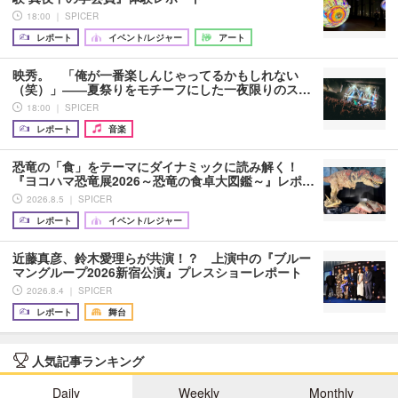
18:00 ｜ SPICER
レポート
イベント/レジャー
アート
映秀。 「俺が一番楽しんじゃってるかもしれない
（笑）」――夏祭りをモチーフにした一夜限りのス…
18:00 ｜ SPICER
レポート
音楽
恐竜の「食」をテーマにダイナミックに読み解く！
『ヨコハマ恐竜展2026～恐竜の食卓大図鑑～』レポ…
2026.8.5 ｜ SPICER
レポート
イベント/レジャー
近藤真彦、鈴木愛理らが共演！？ 上演中の『ブルー
マングループ2026新宿公演』プレスショーレポート
2026.8.4 ｜ SPICER
レポート
舞台
人気記事ランキング
Daily
Weekly
Monthly