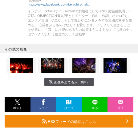
https://www.facebook.com/kenichiro.hakariya
インディーズSNSサイトaudioleaf創始者にしてSPICE総合編集長。T
OTAL OBJECTION鬼丸PPとしてギター、作曲、作詞、ボカロPも。
エンタメ集団「C.C.C」として舞台やエンタメをする集団の主宰も務
める。 心揺さぶるものはなんでも愛します。ノリノリで生きること
を信条に、「真」に才能のあるものは資本もコネもなくても世の中に
出すべきだという信念の元日々活動中
その他の画像
画像を全て表示（9件）
ポスト
シェア
はてブ
送る
送信
RSSフィードの購読はこちら