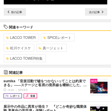
前の記事
次の記事
関連キーワード
LACCO TOWER
SPICEレポート
松川ケイスケ
真一ジェット
LACCO TOWER特集
関連記事
sumika 「音楽活動で嘘をつかないってことは約束で
NEW
きる」――ステージと客席の境界線を曖昧にした、…
19:00 ｜ SPICER
レポート
音楽
展示中の作品に異常が発生？ 『どこか奇妙な職業体
験 真夜中の学芸員』体験レポート