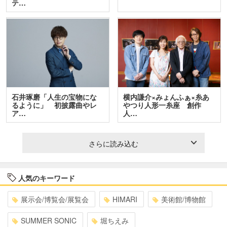
テ…
石井琢磨「人生の宝物にな
横内謙介×みょんふぁ×糸あ
るように」 初披露曲やレ
やつり人形一糸座 創作
ア…
人…
さらに読み込む
人気のキーワード
展示会/博覧会/展覧会
HIMARI
美術館/博物館
SUMMER SONIC
堀ちえみ