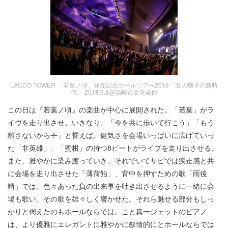
LACCO TOWER 「若葉ノ頃」発売記念ホールツアー2018「五人囃子の新時
代」 2018.9.8@高崎市文化会館
この日は『若葉ノ頃』の楽曲が中心に展開された。「若葉」がラ
イヴを走り出させ、いきなり、「今を共に歩いて行こう」「もう
離さないから
！
」と誓えば、健気さを会場いっぱいに広げていっ
た「非英雄」、「蜜柑」の持つ8ビートがライブを走り出させる。
また、雅やかに染み渡っていき、それでいてサビでは疾走感と共
に会場を走り出させた「薄荷飴」、背中を押すための歌「雨後
晴」では、色々あった負の出来事を吐き出させるように一緒に会
場も歌い、その歌を雄々しく響かせた。それら魅せる部分もしっ
かりと伺えたのもホールならでは。こと真一ジェットのピアノ
は、より優雅にエレガントに雅やかに叙情的にとホールならでは