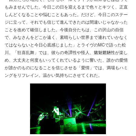
もみませんでした。今日この日を迎えるまで色々とキツく、正直
しんどくなることや悩むこともあった。だけど、今日このステー
ジに立って、それでも信じて進んできたのは間違いじゃなかった
ことを改めて確信しました。今後自分たちは、この沢山の自信
で、みなさんをどこか遠く、素晴らしい世界まで連れていかなく
てはならないと今日心底感じました」とライヴのMCで語った松
川。「狂喜乱舞」では、彼らの奇譚性や怪人、魑魅魍魎性が楽し
め、大丈夫と何度もいってくれているように響いた、誰かの愛情
が誰かのものになることを信じさせる「愛情」では、満場もハミ
ングをリフレイン。温かい気持ちにさせてくれた。