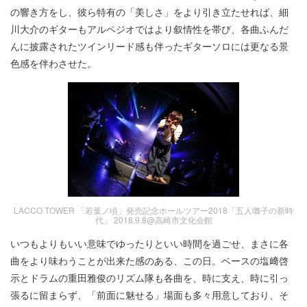
の響き方をし、彼ら特有の「美しさ」をより引き立たせれば、細
川大介のギターもアルペジオではより叙情性を帯び、各曲ふんだ
んに披露されたツインリード感も伴ったギターソロには更なる景
色感を伴わさせた。
LACCO TOWER 「若葉ノ頃」発売記念ホールツアー2018「五人囃子の新時
代」 2018.9.8@高崎市文化会館
いつもよりもいい意味でゆったりといい時間を過ごせ、まさに各
曲をより味わうことが出来た感のある、この日。ベースの塩﨑啓
示とドラムの重田雅俊のリズム隊も各曲を、時に支え、時に引っ
張るに留まらず、「前面に魅せる」場面も多々用意しており、そ