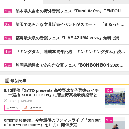
熊本県人吉市の野外音楽フェス『Rural Act'26』TENDOU…
1
位
埼玉であらたな文具販売イベントがスタート 『まるっと…
2
位
福島最大級の音楽フェス『LIVE AZUMA 2026』無料で楽…
3
位
『キングダム』連載20周年記念「キンキンキングダム」渋…
4
位
静岡県焼津市であらたな夏フェス『BON BON BON 2026…
5
位
最新記事
9/13開催『SATO presents 高校野球女子選抜vsイチ
NEW
ロー選抜 KOBE CHIBEN』に習志野高校吹奏楽部と…
22:28 ｜ SPICER
ニュース
スポーツ
omeme tenten、今年最後のワンマンライブ『ten out
NEW
of ten 〜one man〜』を11月に開催決定