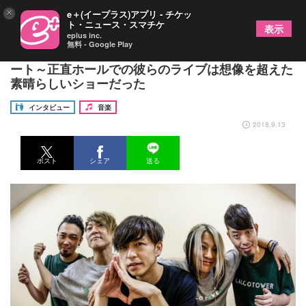
×
e＋(イープラス)アプリ - チケッ
ト・ニュース・スマチケ
表示
eplus inc.
無料 - Google Play
LACCO TOWERホールワンマンツアー初日をレポ
ート～正直ホールでの彼らのライブは想像を超えた
素晴らしいショーだった
インタビュー
音楽
2018.9.13
ポスト
シェア
送る