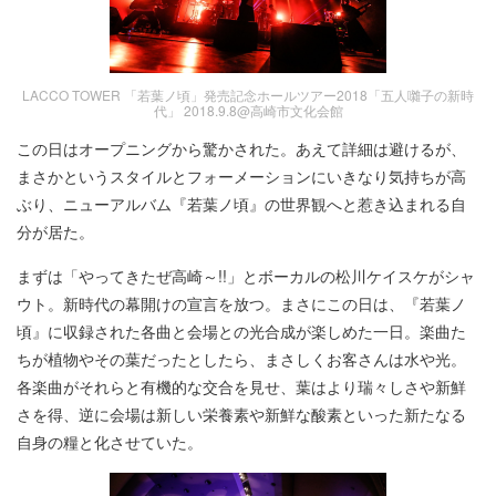
LACCO TOWER 「若葉ノ頃」発売記念ホールツアー2018「五人囃子の新時
代」 2018.9.8@高崎市文化会館
この日はオープニングから驚かされた。あえて詳細は避けるが、
まさかというスタイルとフォーメーションにいきなり気持ちが高
ぶり、ニューアルバム『若葉ノ頃』の世界観へと惹き込まれる自
分が居た。
まずは「やってきたぜ高崎～!!」とボーカルの松川ケイスケがシャ
ウト。新時代の幕開けの宣言を放つ。まさにこの日は、『若葉ノ
頃』に収録された各曲と会場との光合成が楽しめた一日。楽曲た
ちが植物やその葉だったとしたら、まさしくお客さんは水や光。
各楽曲がそれらと有機的な交合を見せ、葉はより瑞々しさや新鮮
さを得、逆に会場は新しい栄養素や新鮮な酸素といった新たなる
自身の糧と化させていた。