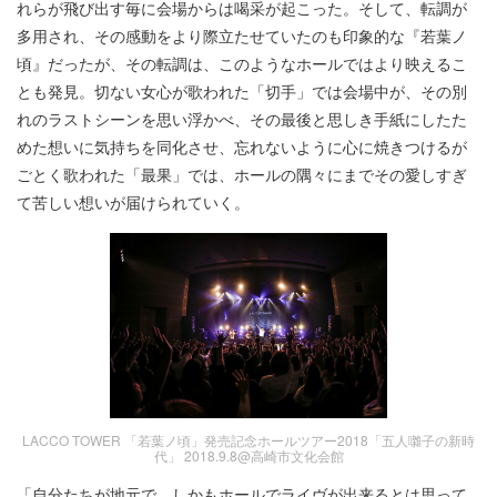
れらが飛び出す毎に会場からは喝采が起こった。そして、転調が
多用され、その感動をより際立たせていたのも印象的な『若葉ノ
頃』だったが、その転調は、このようなホールではより映えるこ
とも発見。切ない女心が歌われた「切手」では会場中が、その別
れのラストシーンを思い浮かべ、その最後と思しき手紙にしたた
めた想いに気持ちを同化させ、忘れないように心に焼きつけるが
ごとく歌われた「最果」では、ホールの隅々にまでその愛しすぎ
て苦しい想いが届けられていく。
LACCO TOWER 「若葉ノ頃」発売記念ホールツアー2018「五人囃子の新時
代」 2018.9.8@高崎市文化会館
「自分たちが地元で、しかもホールでライヴが出来るとは思って