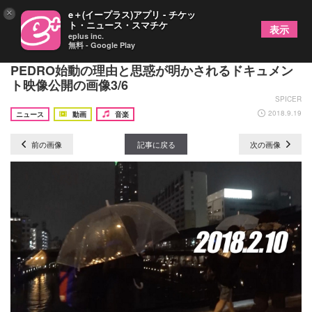
×
e＋(イープラス)アプリ - チケッ
ト・ニュース・スマチケ
表示
eplus inc.
無料 - Google Play
BiSHアユニ・D バンド形態のソロプロジェクト・
PEDRO始動の理由と思惑が明かされるドキュメン
ト映像公開の画像3/6
SPICER
2018.9.19
ニュース
動画
音楽
前の画像
記事に戻る
次の画像