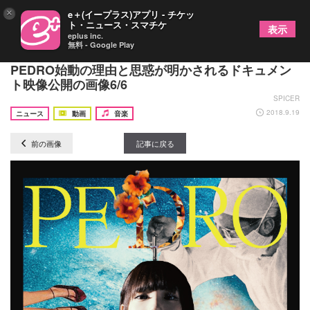
×
e＋(イープラス)アプリ - チケッ
ト・ニュース・スマチケ
表示
eplus inc.
無料 - Google Play
BiSHアユニ・D バンド形態のソロプロジェクト・
PEDRO始動の理由と思惑が明かされるドキュメン
ト映像公開の画像6/6
SPICER
2018.9.19
ニュース
動画
音楽
前の画像
記事に戻る