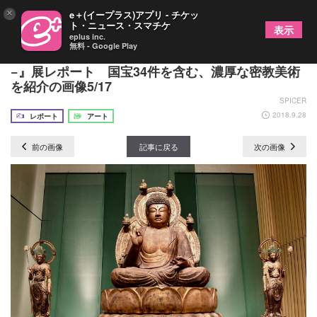
×
e＋(イープラス)アプリ - チケッ
ト・ニュース・スマチケ
表示
eplus inc.
無料 - Google Play
サントリー美術館『京都・醍醐寺−真言密教の宇宙
−』展レポート 国宝34件を含む、濃厚な密教美術
を紹介の画像5/17
SPICER
2018.9.28
レポート
アート
前の画像
記事に戻る
次の画像