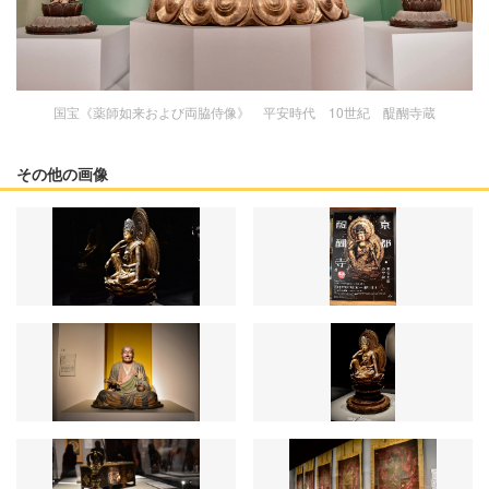
国宝《薬師如来および両脇侍像》 平安時代 10世紀 醍醐寺蔵
その他の画像