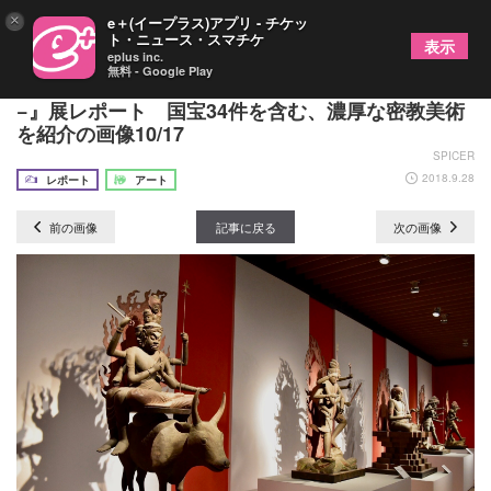
×
e＋(イープラス)アプリ - チケッ
ト・ニュース・スマチケ
表示
eplus inc.
無料 - Google Play
サントリー美術館『京都・醍醐寺−真言密教の宇宙
−』展レポート 国宝34件を含む、濃厚な密教美術
を紹介の画像10/17
SPICER
2018.9.28
レポート
アート
前の画像
記事に戻る
次の画像