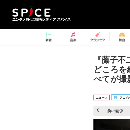
『藤子不二
どころを
べてが撮影
ニュース
アニメ/
前の画像