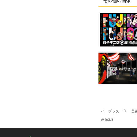
その他の画像
イープラス
美
画像2/8