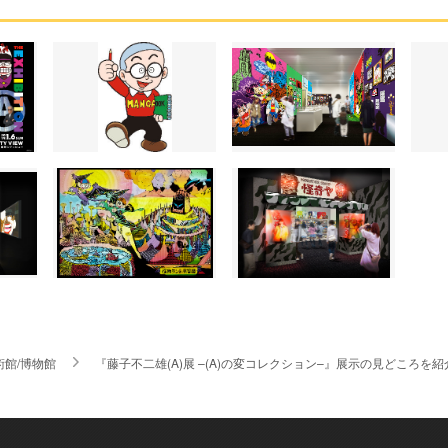
術館/博物館
『藤子不二雄(A)展 –(A)の変コレクション–』展示の見どこ