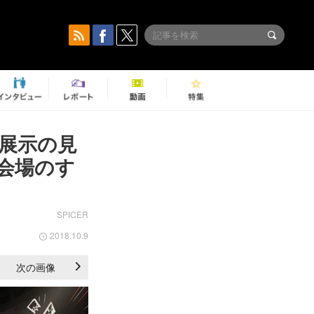
』展示の見
会場のす
SPICER
2018.10.9
次の画像