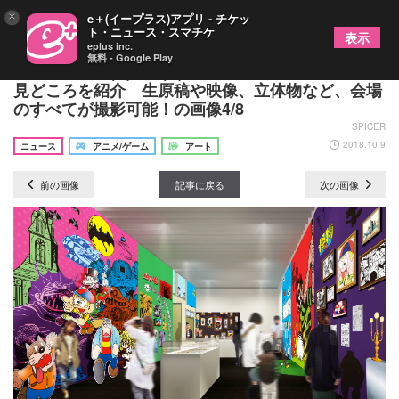
×
e＋(イープラス)アプリ - チケッ
ト・ニュース・スマチケ
表示
eplus inc.
無料 - Google Play
『藤子不二雄(A)展 –(A)の変コレクション–』展示の
見どころを紹介 生原稿や映像、立体物など、会場
のすべてが撮影可能！の画像4/8
SPICER
2018.10.9
ニュース
アニメ/ゲーム
アート
前の画像
記事に戻る
次の画像