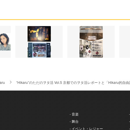
aru
“Hikaru”のただのヲタ活 Vol.5 京都でのヲタ活レポートと「Hikaru的自
- 音楽
- 舞台
- イベント・レジャー