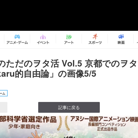
ru”のただのヲタ活 Vol.5 京都での
karu的自由論」の画像5/5
ーム
記事に戻る