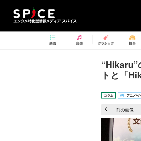
“Hika
トと「Hi
コラム
アニメ/ゲ
前の画像