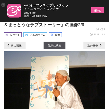
×
e＋(イープラス)アプリ - チケッ
ト・ニュース・スマチケ
表示
eplus inc.
無料 - Google Play
2019年初夏公開！湯浅政明監督最新作は「シンプル
＆まっとうなラブストーリー」の画像2/6
SPICER
2018.11.1
レポート
アニメ/ゲーム
映画
前の画像
記事に戻る
次の画像