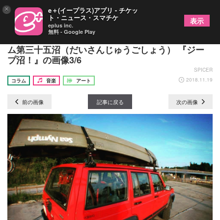
×
e＋(イープラス)アプリ - チケッ
ト・ニュース・スマチケ
表示
eplus inc.
無料 - Google Play
シンセ番長・齋藤久師が送る愛と狂気の大人気コラ
ム第三十五沼（だいさんじゅうごしょう） 『ジー
プ沼！』の画像3/6
SPICER
2018.11.19
コラム
音楽
アート
前の画像
記事に戻る
次の画像