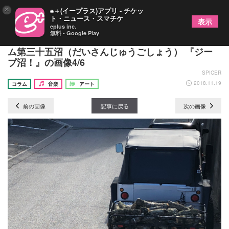
×
e＋(イープラス)アプリ - チケッ
ト・ニュース・スマチケ
表示
eplus inc.
無料 - Google Play
シンセ番長・齋藤久師が送る愛と狂気の大人気コラ
ム第三十五沼（だいさんじゅうごしょう） 『ジー
プ沼！』の画像4/6
SPICER
2018.11.19
コラム
音楽
アート
前の画像
記事に戻る
次の画像