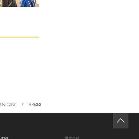
題歌に決定
画像2/2
- 動画
運営会社