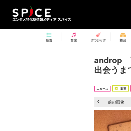
andro
出会うま
ニュース
動画
前の画像