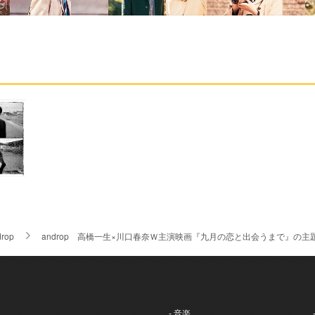
drop
androp 高橋一生×川口春奈Ｗ主演映画『九月の恋と出会うまで』の主
- 音楽