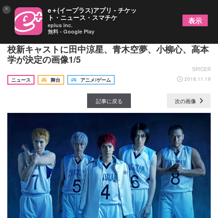
×
e＋(イープラス)アプリ - チケッ
ト・ニュース・スマチケ
表示
eplus inc.
無料 - Google Play
舞台『黒子のバスケ』ULTIMATE-BLAZE、洛山高
校新キャストに田中涼星、青木空夢、小柳心、高本
学が決定の画像1/5
SPICER
2018.11.19
ニュース
舞台
アニメ/ゲーム
記事に戻る
次の画像