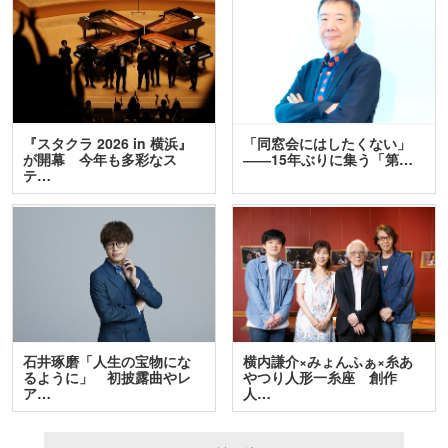
『スタクラ 2026 in 横浜』
「同窓会にはしたくない」
が開幕 今年も多彩なス
――15年ぶりに集う「第…
テ…
石井琢磨「人生の宝物にな
横内謙介×みょんふぁ×糸あ
るように」 初披露曲やレ
やつり人形一糸座 創作
ア…
人…