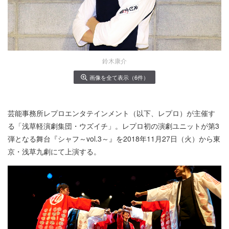
鈴木康介
画像を全て表示（6件）
芸能事務所レプロエンタテインメント（以下、レプロ）が主催す
る「浅草軽演劇集団・ウズイチ」。レプロ初の演劇ユニットが第3
弾となる舞台『シャフ～vol.3～』を2018年11月27日（火）から東
京・浅草九劇にて上演する。