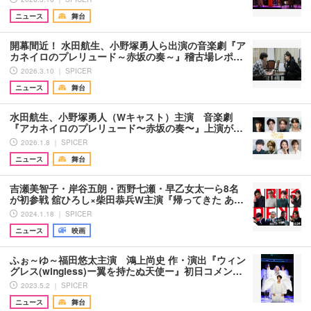
ニュース
舞台
開幕間近！ 水田航生、小野塚勇人ら出演の音楽劇『ア
カネイロのプレリュード～赤坂の奏～』稽古場レポ…
2026.3.10 ｜ SPICER
ニュース
舞台
水田航生、小野塚勇人（Wキャスト）主演 ⾳楽劇
『アカネイロのプレリュード〜⾚坂の奏〜』上演が…
2026.1.8 ｜ SPICER
ニュース
舞台
吉瀬美智子・岸谷五朗・西野七瀬・早乙女太一ら8名
が初参戦 舘ひろし×柴田恭兵W主演『帰ってきた あ…
2024.1.18 ｜ SPICER
ニュース
映画
ふぉ～ゆ～福田悠太主演 鴻上尚史 作・演出『ウィン
グレス(wingless)ー翼を持たぬ天使ー』初日コメン…
2023.5.2 ｜ SPICER
ニュース
舞台