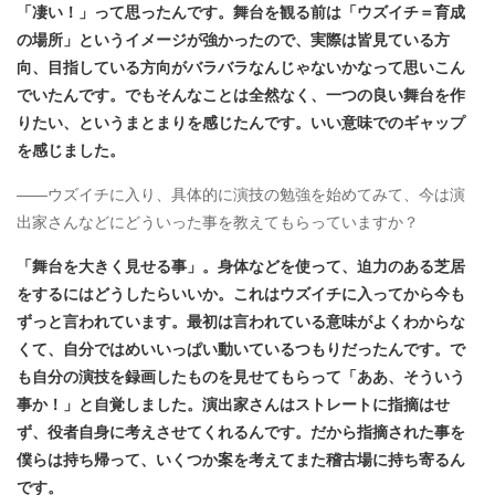
「凄い！」って思ったんです。舞台を観る前は「ウズイチ＝育成
の場所」というイメージが強かったので、実際は皆見ている方
向、目指している方向がバラバラなんじゃないかなって思いこん
でいたんです。でもそんなことは全然なく、一つの良い舞台を作
りたい、というまとまりを感じたんです。いい意味でのギャップ
を感じました。
――ウズイチに入り、具体的に演技の勉強を始めてみて、今は演
出家さんなどにどういった事を教えてもらっていますか？
「舞台を大きく見せる事」。身体などを使って、迫力のある芝居
をするにはどうしたらいいか。これはウズイチに入ってから今も
ずっと言われています。最初は言われている意味がよくわからな
くて、自分ではめいいっぱい動いているつもりだったんです。で
も自分の演技を録画したものを見せてもらって「ああ、そういう
事か！」と自覚しました。演出家さんはストレートに指摘はせ
ず、役者自身に考えさせてくれるんです。だから指摘された事を
僕らは持ち帰って、いくつか案を考えてまた稽古場に持ち寄るん
です。