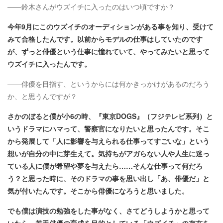
――鈴木さんがウズイチに入ったのはいつ頃ですか？
今年9月にこのウズイチのオーディションがある事を知り、受けて
みて合格したんです。以前からモデルの仕事はしていたのです
が、ずっと俳優という仕事に憧れていて、やってみたいと思って
ウズイチに入ったんです。
――俳優を目指す、というからには何かきっかけがあるのだろう
か、と思うんですが？
さかのぼると僕が小6の時、『東京DOGS』（フジテレビ系列）と
いうドラマにハマって、警察官になりたいと思ったんです。そこ
から発展して「人に影響を与えられる仕事ってすごいな」という
想いが自分の中に芽生えて。気持ちがアガらない人や人生に迷っ
ている人に僕が希望や夢を与えたら……そんな仕事って何だろ
う？と思った時に、そのドラマの事を思い出し「あ、俳優だ」と
気が付いたんです。そこから俳優になろうと思いました。
でも僕は演技の勉強をした事がなく、さてどうしようかと思って
いたら、若手俳優の育成を目的としている「ウズイチ」の存在を