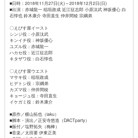
■日時：2018年11月27日(火)～2018年12月2日(日)
■出演：赤城龍一 稲垣政成 近江征志郎 小原汰武 神坂優心 白
石惇也 鈴木康介 寺田直生 仲井間稜 宗綱弟
〇えびす屋イースト
シンジ役：小原汰武
キンイチ役：神坂優心
ユズル役：赤城龍一
ハカセ役：近江征志郎
キタザワ役：白石惇也
〇えびす屋ウエスト
マサキ役：稲垣政成
ヒデトシ役：宗綱弟
カズマ役：仲井間稜
キョージュ役：寺田直生
イケガミ役：鈴木康介
■原作／横山拓也（iaku）
■脚本・演出／正安寺悠造（DACTparty）
■振付／塩野拓矢（梅棒）
■音楽／太田要 伊東正美