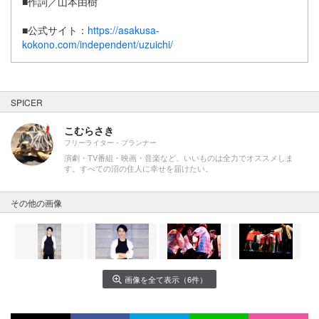
■作詞／山本由樹
■公式サイト：
https://asakusa-
kokono.com/independent/uzuichi/
SPICER
こむらさき
フリーライター・プランナー
演劇・TV番組・映画・音楽など、いいものは全力でオススメしま
す。すべての沼の住人に幸せを届けたい。
その他の画像
画像を全て表示（6件）