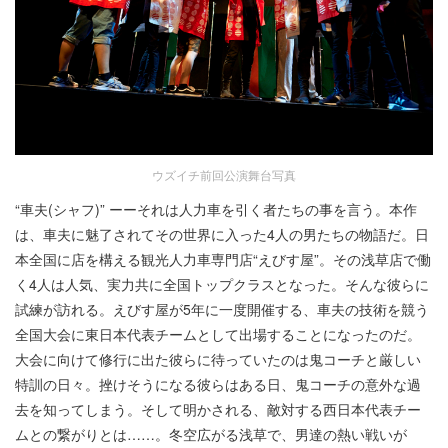
ウズイチ前回公演舞台写真
“車夫(シャフ)” ーーそれは人力車を引く者たちの事を言う。本作
は、車夫に魅了されてその世界に入った4人の男たちの物語だ。日
本全国に店を構える観光人力車専門店“えびす屋”。その浅草店で働
く4人は人気、実力共に全国トップクラスとなった。そんな彼らに
試練が訪れる。えびす屋が5年に一度開催する、車夫の技術を競う
全国大会に東日本代表チームとして出場することになったのだ。
大会に向けて修行に出た彼らに待っていたのは鬼コーチと厳しい
特訓の日々。挫けそうになる彼らはある日、鬼コーチの意外な過
去を知ってしまう。そして明かされる、敵対する西日本代表チー
ムとの繋がりとは……。冬空広がる浅草で、男達の熱い戦いが