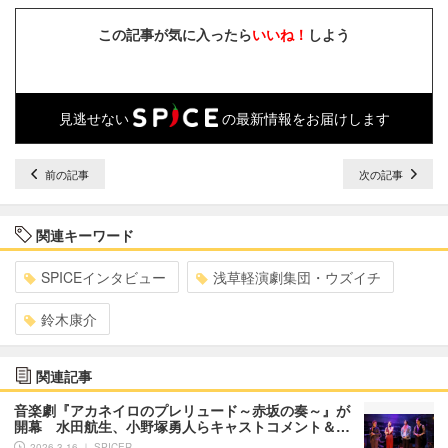
この記事が気に入ったら
いいね！
しよう
見逃せない
の最新情報をお届けします
前の記事
次の記事
関連キーワード
SPICEインタビュー
浅草軽演劇集団・ウズイチ
鈴木康介
関連記事
音楽劇『アカネイロのプレリュード～赤坂の奏～』が
開幕 水田航生、小野塚勇人らキャストコメント＆…
2026.3.16 ｜ SPICER