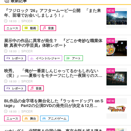
最新記事
『フジロック '26』アフタームービー公開 「また来
NEW
年、苗場でお会いしましょう！」
18:03 ｜ SPICER
ニュース
動画
音楽
展示中の作品に異常が発生？ 『どこか奇妙な職業体
NEW
験 真夜中の学芸員』体験レポート
18:00 ｜ SPICER
レポート
イベント/レジャー
アート
映秀。 「俺が一番楽しんじゃってるかもしれない
NEW
（笑）」――夏祭りをモチーフにした一夜限りのス…
18:00 ｜ SPICER
レポート
音楽
BL作品の金字塔を舞台化した『ラッキードッグ1 on S
NEW
tage』 Part2の公演DVDの発売日が決定＆12月…
18:00 ｜ SPICER
ニュース
舞台
アニメ/ゲーム
ハナレグミ、北関東＆中国山陰、東京大阪を巡る弾き
NEW