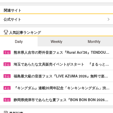
関連サイト
公式サイト
人気記事ランキング
Daily
Weekly
Monthly
熊本県人吉市の野外音楽フェス『Rural Act'26』TENDOU…
1
位
埼玉であらたな文具販売イベントがスタート 『まるっと…
2
位
福島最大級の音楽フェス『LIVE AZUMA 2026』無料で楽…
3
位
『キングダム』連載20周年記念「キンキンキングダム」渋…
4
位
静岡県焼津市であらたな夏フェス『BON BON BON 2026…
5
位