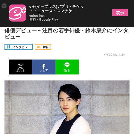
×
e＋(イープラス)アプリ - チケッ
ト・ニュース・スマチケ
表示
eplus inc.
無料 - Google Play
浅草軽演劇集団・ウズイチ『シャフ～vol.3～』で
俳優デビュー～注目の若手俳優・鈴木康介にインタ
ビュー
インタビュー
舞台
2018.11.24
ポスト
シェア
送る