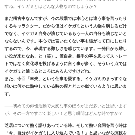
すね。イケガミとはどんな人物なのでしょうか？
まだ稽古中なんですが、今の段階では本心とは違う事を言ったり
するキャラクター。だから僕はイケガミという人物を演じるだけ
でなく、イケガミ自身が演じているもう一人の自分も演じないと
ならないんです。本心では言いたくない事も強がって口にしたり
するので、今、表現する難しさを感じています。一発目から難し
い役が来たなあ、と（笑）。僕自身、相手の事を思ってストレー
トではなく変化球を投げるように言う事が多く、そういう点では
イケガミと通じるところはあるんですけどね。
また、今回「車夫」という仕事を愛する、イケガミのまっすぐな
想いは何かに熱中している時の僕とどこか似ているように思いま
す。
――初めての俳優活動で大変な事のほうがまだ多いとは思います
が、その一方ですごく楽しい！と思う瞬間はどんな時ですか？
芝居について熱く語りあっている時。そして熱い台詞を言う時は
「今、自分がイケガミに入り込んでいる！」と思いながら演技を