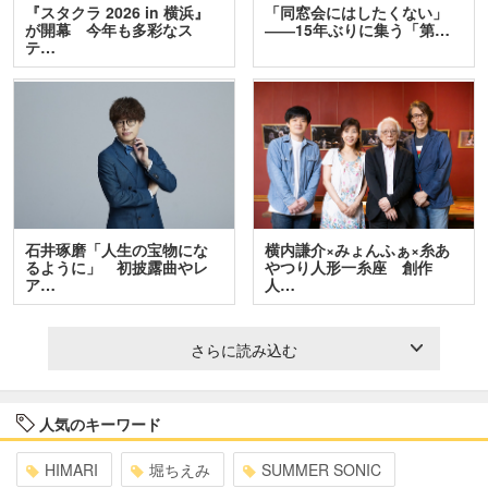
『スタクラ 2026 in 横浜』
「同窓会にはしたくない」
が開幕 今年も多彩なス
――15年ぶりに集う「第…
テ…
石井琢磨「人生の宝物にな
横内謙介×みょんふぁ×糸あ
るように」 初披露曲やレ
やつり人形一糸座 創作
ア…
人…
さらに読み込む
人気のキーワード
HIMARI
堀ちえみ
SUMMER SONIC