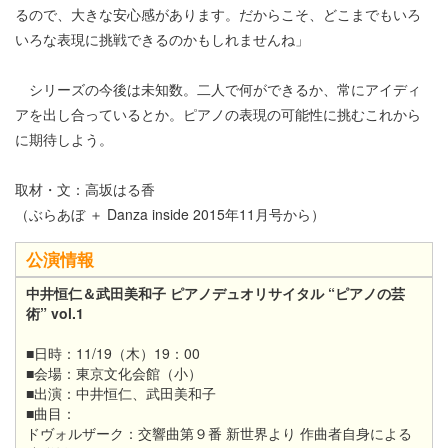
るので、大きな安心感があります。だからこそ、どこまでもいろ
いろな表現に挑戦できるのかもしれませんね」
シリーズの今後は未知数。二人で何ができるか、常にアイディ
アを出し合っているとか。ピアノの表現の可能性に挑むこれから
に期待しよう。
取材・文：高坂はる香
（ぶらあぼ ＋ Danza inside 2015年11月号から）
公演情報
中井恒仁＆武田美和子 ピアノデュオリサイタル “ピアノの芸
術” vol.1
■日時：11/19（木）19：00
■会場：東京文化会館（小）
■出演：中井恒仁、武田美和子
■曲目：
ドヴォルザーク：交響曲第９番 新世界より 作曲者自身による