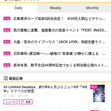
Daily
Weekly
Monthly
広島東洋カープ追加3試合決定！ 9/25巨人戦などチケッ…
1
位
西川貴教に直撃、滋賀最大の音楽イベント『FEST. INAZU…
2
位
大阪・茨木のライブハウス「JACK LION」存続支援ライ…
3
位
石田泰尚×渡辺雄一――破格の“音楽魂”が静かに燃える …
4
位
坂本冬美、歌手生活40周年記念でおくる明治座公演のメイ…
5
位
最新記事
04 Limited Sazabys、約1年8ヶ月ぶりニューEP『VIE
NEW
W』リリースが決定
17:00 ｜ SPICER
ニュース
音楽