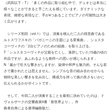
（武田以下：T）「多くの作品に取り組む中で、デュオとは本当に
様々なことができると手ごたえを感じています。ダイナミックな
表現、緻密な表現など、手が4つあることでピアノの可能性は大き
く広がります」
シリーズ初回（vol.1）では、演奏を積んだ二人の得意曲である
ルトスワフスキの「パガニーニの主題による変奏曲」、ショスタ
コーヴィチの「2台ピアノのための組曲」を取り上げる。
T「ショスタコーヴィチが父親を亡くし、落胆していた15歳の頃の
作品ですが、あふれるような創作への思いが感じられます」
N「厳かで壮大な響きがしますが、旋律や和声も魅力的。そんな若
さで書かれたとは思えません。シンプルな音の組み合わせからも
独特な美しい響きを生み出し、構成力を持って曲の良さをいかに
伝えられるかがポイントです」
そして、今回二人が演奏することを最初に決めていたのは、ド
ヴォルザークの交響曲第9番「新世界より」。作
曲者自身による連弾編曲版だ。