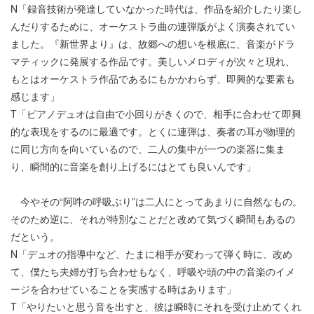
N「録音技術が発達していなかった時代は、作品を紹介したり楽し
んだりするために、オーケストラ曲の連弾版がよく演奏されてい
ました。『新世界より』は、故郷への想いを根底に、音楽がドラ
マティックに発展する作品です。美しいメロディが次々と現れ、
もとはオーケストラ作品であるにもかかわらず、即興的な要素も
感じます」
T「ピアノデュオは自由で小回りがきくので、相手に合わせて即興
的な表現をするのに最適です。とくに連弾は、奏者の耳が物理的
に同じ方向を向いているので、二人の集中が一つの楽器に集ま
り、瞬間的に音楽を創り上げるにはとても良いんです」
今やその“阿吽の呼吸ぶり”は二人にとってあまりに自然なもの。
そのため逆に、それが特別なことだと改めて気づく瞬間もあるの
だという。
N「デュオの指導中など、たまに相手が変わって弾く時に、改め
て、僕たち夫婦が打ち合わせもなく、呼吸や頭の中の音楽のイメ
ージを合わせていることを実感する時はあります」
T「やりたいと思う音を出すと、彼は瞬時にそれを受け止めてくれ