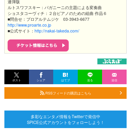
連弾版
ルトスワフスキー：パガニーニの主題による変奏曲
ショスタコーヴィチ：２台ピアノのための組曲 作品６
■問合せ：プロアルテムジケ 03-3943-6677
http://www.proarte.co.jp
■公式サイト：
http://nakai-takeda.com/​
ポスト
シェア
はてブ
送る
送信
RSSフィードの購読はこちら
多彩なエンタメ情報をTwitterで発信中
SPICE公式アカウントをフォローしよう！