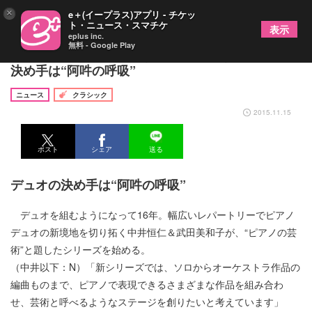
×
e＋(イープラス)アプリ - チケッ
ト・ニュース・スマチケ
表示
eplus inc.
無料 - Google Play
中井恒仁＆武田美和子（ピアノデュオ） デュオの
決め手は“阿吽の呼吸”
ニュース
クラシック
2015.11.15
ポスト
シェア
送る
デュオの決め手は“阿吽の呼吸”
デュオを組むようになって16年。幅広いレパートリーでピアノ
デュオの新境地を切り拓く中井恒仁＆武田美和子が、“ピアノの芸
術”と題したシリーズを始める。
（中井以下：N）「新シリーズでは、ソロからオーケストラ作品の
編曲ものまで、ピアノで表現できるさまざまな作品を組み合わ
せ、芸術と呼べるようなステージを創りたいと考えています」