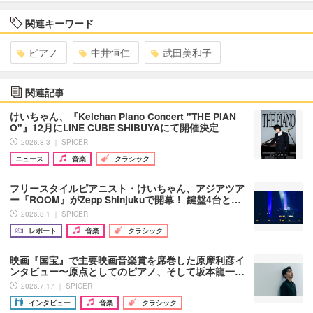
関連キーワード
ピアノ
中井恒仁
武田美和子
関連記事
けいちゃん、『Keichan Piano Concert "THE PIAN
O"』12月にLINE CUBE SHIBUYAにて開催決定
2026.8.3 ｜ SPICER
ニュース
音楽
クラシック
フリースタイルピアニスト・けいちゃん、アジアツア
ー『ROOM』がZepp Shinjukuで開幕！ 鍵盤4台と…
2026.8.1 ｜ SPICER
レポート
音楽
クラシック
映画『国宝』で主要映画音楽賞を席巻した原摩利彦イ
ンタビュー〜原点としてのピアノ、そして坂本龍一…
2026.7.17 ｜ SPICER
インタビュー
音楽
クラシック