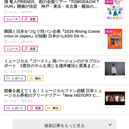
清 竜人FRIENDS、初の全国ツアー『TOMODACHI T
NEW
OUR』開催が決定 神戸・東京・名古屋・横浜の…
16:00 ｜ SPICER
ニュース
音楽
韓国と日本をつなぐ対バン企画『2026 Rising Conne
NEW
ction in Japan』が始動 日本からASH DA H…
14:30 ｜ SPICER
ニュース
音楽
ミュージカル『ゴースト』両バージョンのゲネプロレ
ポート 3度目のサムを演じる浦井健治と星風まど…
13:30 ｜ SPICER
レポート
舞台
想像を超えてくる！ミュージカルファン必聴 日本ミュ
ージカル界初のアリーナツアー『New HISTORY C…
13:00 ｜ SPICER
レポート
音楽
舞台
最新記事をもっと見る