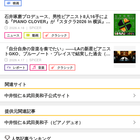
映画
石井琢磨プロデュース、男性ピアニスト8人16手によ
る『PIANO CLOVER』が『スタクラ2026 in 横浜』…
2026.4.18 ｜ SPICER
ニュース
動画
クラシック
「自分自身の音楽を奏でたい」――LAの新星ピアニス
トGKO、ブルーノート・プレイスで結実した過去（…
2026.4.17 ｜ SPICER
レポート
音楽
クラシック
関連サイト
中井恒仁＆武田美和子公式サイト
提供元関連記事
中井恒仁＆武田美和子（ピアノデュオ）
人気記事ランキング