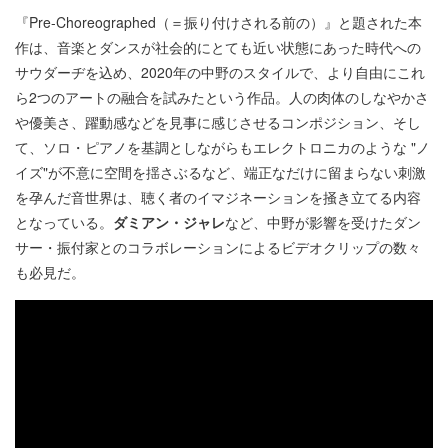
『Pre-Choreographed（＝振り付けされる前の）』と題された本
作は、音楽とダンスが社会的にとても近い状態にあった時代への
サウダーヂを込め、2020年の中野のスタイルで、より自由にこれ
ら2つのアートの融合を試みたという作品。人の肉体のしなやかさ
や優美さ、躍動感などを見事に感じさせるコンポジション、そし
て、ソロ・ピアノを基調としながらもエレクトロニカのような "ノ
イズ"が不意に空間を揺さぶるなど、端正なだけに留まらない刺激
を孕んだ音世界は、聴く者のイマジネーションを掻き立てる内容
となっている。
ダミアン・ジャレ
など、中野が影響を受けたダン
サー・振付家とのコラボレーションによるビデオクリップの数々
も必見だ。