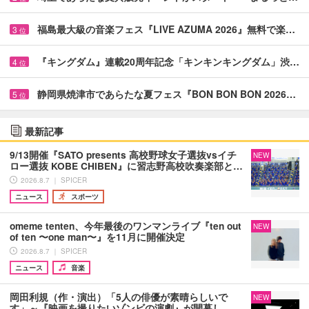
福島最大級の音楽フェス『LIVE AZUMA 2026』無料で楽…
3
位
『キングダム』連載20周年記念「キンキンキングダム」渋…
4
位
静岡県焼津市であらたな夏フェス『BON BON BON 2026…
5
位
最新記事
9/13開催『SATO presents 高校野球女子選抜vsイチ
NEW
ロー選抜 KOBE CHIBEN』に習志野高校吹奏楽部と…
2026.8.7 ｜ SPICER
ニュース
スポーツ
omeme tenten、今年最後のワンマンライブ『ten out
NEW
of ten 〜one man〜』を11月に開催決定
2026.8.7 ｜ SPICER
ニュース
音楽
岡田利規（作・演出）「5人の俳優が素晴らしいで
NEW
す」～『映画を撮りたいゾンビの演劇』が開幕し、…