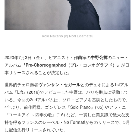
Koki Nakano (c) Nori Edamatsu
2020年7月3日（金）、ピアニスト・作曲家の
中野公揮
のニュー・
アルバム
『Pre-Choreographed（プレ・コレオグラフド）』
が日
本リリースされることが決定した。
世界的チェロ奏者
ヴァンサン・セガール
とのデュオによる1stアル
バム『Lift』(2016)でデビューした中野は、パリを拠点に活動して
いる。今回の2ndアルバムは、ソロ・ピアノを基調としたもので、
4年ぶり。前作同様、ゴンザレス『Solo Piano』('05) やアラ・ニ
『ユー＆アイ ～四季の歌』('16) など、一貫した美意識で絶大な支
持を得るフランスのレーベル・Nø Førmat!からのリリースで、5月
に配信先行リリースされていた。