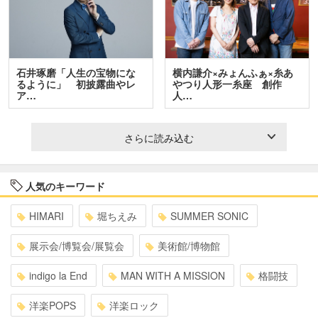
石井琢磨「人生の宝物にな
横内謙介×みょんふぁ×糸あ
るように」 初披露曲やレ
やつり人形一糸座 創作
ア…
人…
さらに読み込む
人気のキーワード
HIMARI
堀ちえみ
SUMMER SONIC
展示会/博覧会/展覧会
美術館/博物館
indigo la End
MAN WITH A MISSION
格闘技
洋楽POPS
洋楽ロック