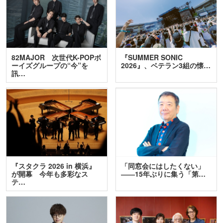
82MAJOR 次世代K-POPボ
『SUMMER SONIC
ーイズグループの“今”を
2026』、ベテラン3組の懐…
訊…
『スタクラ 2026 in 横浜』
「同窓会にはしたくない」
が開幕 今年も多彩なス
――15年ぶりに集う「第…
テ…