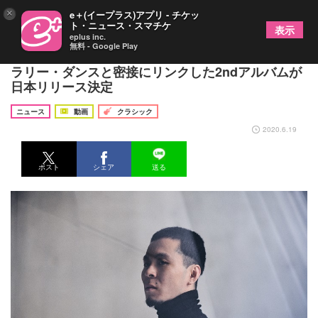
×
e＋(イープラス)アプリ - チケッ
ト・ニュース・スマチケ
表示
eplus inc.
無料 - Google Play
パリの若き奇才ピアニスト・中野公揮 コンテンポ
ラリー・ダンスと密接にリンクした2ndアルバムが
日本リリース決定
ニュース
動画
クラシック
2020.6.19
ポスト
シェア
送る