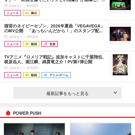
2026.8.7 ｜ SPICER
ニュース
舞台
猫背のネイビーセゾン、2026年夏曲「VEGAVEGA」
のMV公開 「あっちいんだから！」のスタンプ配…
2026.8.7 ｜ SPICER
ニュース
動画
音楽
TVアニメ『ロメリア戦記』追加キャストに千葉翔也、
梶原岳人、堀江瞬、綿貫竜之介！PV第1弾公開
2026.8.7 ｜ SPICER
ニュース
動画
アニメ/ゲーム
最新記事をもっと見る
POWER PUSH