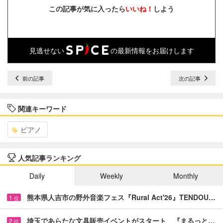
この記事が気に入ったら
いいね！
しよう
見逃せない
の最新情報をお届けします
前の記事
次の記事
関連キーワード
ピアノ
人気記事ランキング
Daily
Weekly
Monthly
熊本県人吉市の野外音楽フェス『Rural Act'26』TENDOU…
1
位
埼玉であらたな文具販売イベントがスタート 『まるっと…
2
位