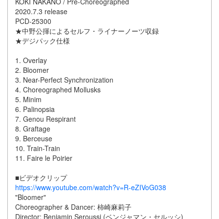
KOKI NAKANO / Pre-Choreographed
2020.7.3 release
PCD-25300
★中野公揮によるセルフ・ライナーノーツ収録
★デジパック仕様
1. Overlay
2. Bloomer
3. Near-Perfect Synchronization
4. Choreographed Mollusks
5. Minim
6. Palinopsia
7. Genou Respirant
8. Graftage
9. Berceuse
10. Train-Train
11. Faire le Poirier
■ビデオクリップ
https://www.youtube.com/watch?v=R-eZIVoG038
"Bloomer"
Choreographer & Dancer: 柿崎麻莉子
Director: Benjamin Seroussi (ベンジャマン・セルッシ)