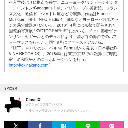
科入学後パリに拠点を移す。ニューヨーク/リンカーンセンタ
ー、ロンドン/Cadogans Hall、パリ/ルーブル美術館、フラン
ス文化・通信省、シャトレ座などで演奏。作品はFrance
Musique、RFI、NPO Radio 4、BBCなどヨーロッパ各地のラ
ジオ局で放送されている。2016年4月には京都で開催された
国際的写真展 “KYOTOGRAPHIE” において、チェロ奏者ヴァ
ンサン・セガールとのデュオにより、清水寺の舞台でのパフ
ォーマンスを行った。同年9月にファーストアルバム
『LIFT』をパリのレーベルNø Førmat!から発表（日本盤はP-
VINE RECORDS）。2018年には東京/京都での公演にて彫刻
家・名和晃平とのコラボレーションを行う。
http://kokinakano.com/
SPICER
ClassiX!
クラシック音楽専門SPICER
クラシック音楽のトピックを紹介いたします。