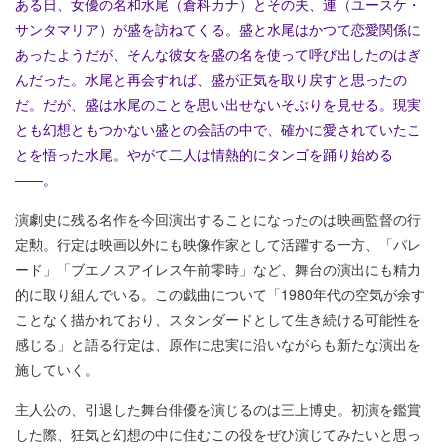
ある日、女優の名和水尾（倉科カナ）とその夫、連（ユースケ・
サンタマリア）が盛を訪ねてくる。盛と水尾はかつて恋愛関係に
あったようだが、そんな彼女を盛の名を使って呼び出したのはぎ
んだった。水尾と再会すれば、盛が正気を取り戻すと思ったの
だ。だが、盛は水尾のことを思い出せないそぶりを見せる。現実
とも幻想ともつかない盛との会話の中で、確かに愛されていたこ
とを悟った水尾。やがて二人は情熱的にタンゴを踊り始める
――。
演劇史に残る名作を今回演出することになったのは映画監督の行
定勲。行定は映画以外にも映像作家として活躍する一方、「パレ
ード」「ブエノスアイレス午前零時」など、舞台の演出にも精力
的に取り組んでいる。この戯曲について「1980年代の空気が余す
ことなく描かれており、スタンダードとして生き続ける可能性を
感じる」と語る行定は、原作に忠実に沿いながらも新たな演出を
施していく。
主人公の、引退した舞台俳優を演じるのは三上博史。初演を鑑賞
した際、狂気と幻想の中に住むこの役をぜひ演じてみたいと思っ