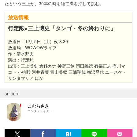
たという三上が、30年の時を経て満を持して挑む。
放送情報
行定勲×三上博史「タンゴ・冬の終わりに」
放送日：12月5日（土）夜 8:30
放送局：WOWOWライブ
作：清水邦夫
演出：行定勲
出演：三上博史 倉科カナ 神野三鈴 岡田義徳 有福正志 有川マ
コト 小椋毅 河井青葉 青山美郷 三浦翔哉 梅沢昌代 ユースケ・
サンタマリア ほか
SPICER
こむらさき
エンタメライター