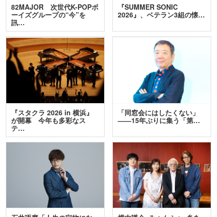
82MAJOR 次世代K-POPボ
『SUMMER SONIC
ーイズグループの“今”を
2026』、ベテラン3組の懐…
訊…
『スタクラ 2026 in 横浜』
「同窓会にはしたくない」
が開幕 今年も多彩なス
――15年ぶりに集う「第…
テ…