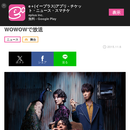
×
e＋(イープラス)アプリ - チケッ
ト・ニュース・スマチケ
表示
eplus inc.
無料 - Google Play
行定勲×三上博史の舞台「タンゴ・冬の終わりに」
WOWOWで放送
ニュース
舞台
2015.11.6
ポスト
シェア
送る