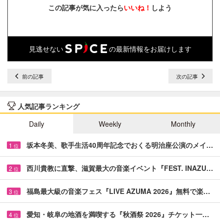
この記事が気に入ったら
いいね！
しよう
見逃せない
の最新情報をお届けします
前の記事
次の記事
人気記事ランキング
Daily
Weekly
Monthly
坂本冬美、歌手生活40周年記念でおくる明治座公演のメイ…
1
位
西川貴教に直撃、滋賀最大の音楽イベント『FEST. INAZU…
2
位
福島最大級の音楽フェス『LIVE AZUMA 2026』無料で楽…
3
位
愛知・岐阜の地酒を満喫する『秋酒祭 2026』チケット一…
4
位