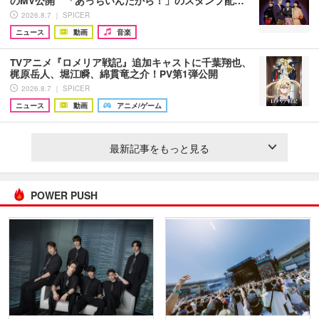
2026.8.7 ｜ SPICER
ニュース
動画
音楽
TVアニメ『ロメリア戦記』追加キャストに千葉翔也、
梶原岳人、堀江瞬、綿貫竜之介！PV第1弾公開
2026.8.7 ｜ SPICER
ニュース
動画
アニメ/ゲーム
最新記事をもっと見る
POWER PUSH