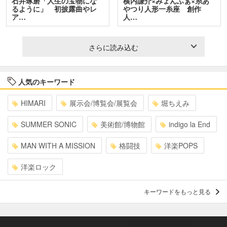
石井琢磨「人生の宝物にな
横内謙介×みょんふぁ×糸あ
るように」 初披露曲やレ
やつり人形一糸座 創作
ア…
人…
さらに読み込む
人気のキーワード
HIMARI
展示会/博覧会/展覧会
堀ちえみ
SUMMER SONIC
美術館/博物館
indigo la End
MAN WITH A MISSION
格闘技
洋楽POPS
洋楽ロック
キーワードをもっと見る