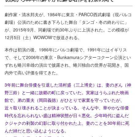
劇作家・清水邦夫が、1984年に東京・PARCO西武劇場（現パルコ
劇場）公演のために書き下ろした舞台「タンゴ・冬の終わりに」
が、2015年9月、同劇場で約30年ぶりに上演された。この模様が
12月5日（土）WOWOWで放送される。
本作は初演の後、1986年にパルコ劇場で、1991年にはイギリス
で、そして2006年の東京・Bunkamuraシアターコクーン公演とい
ずれも蜷川幸雄の演出で披露され、蜷川独自の世界が花開き、国
内外で高い評価を得てきた。
3年前に舞台俳優を引退した清村盛（三上博史）は、妻のぎん（神
野三鈴）と一緒に故郷の町に戻っていた。実家はうらぶれた映画
館で、弟の重夫（岡田義徳）がひとりで家業を守っていたが、
近々取り壊されることが決まっている。そんな中、華やかな俳優
時代を忘れられない盛は精神状態が日々悪化。少年時代に盗んだ
クジャクの剥製の幻影に取り付かれた上、妻のことを30年前に死
んだ姉だと思い込むようになる。