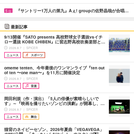
『サントリー1万人の第九』Aぇ! groupの佐野晶哉が合唱…
5
位
最新記事
9/13開催『SATO presents 高校野球女子選抜vsイチ
ロー選抜 KOBE CHIBEN』に習志野高校吹奏楽部と…
2026.8.7 ｜ SPICER
ニュース
スポーツ
omeme tenten、今年最後のワンマンライブ『ten out
of ten 〜one man〜』を11月に開催決定
2026.8.7 ｜ SPICER
ニュース
音楽
岡田利規（作・演出）「5人の俳優が素晴らしいで
す」～『映画を撮りたいゾンビの演劇』が開幕し、…
2026.8.7 ｜ SPICER
ニュース
舞台
猫背のネイビーセゾン、2026年夏曲「VEGAVEGA」
のMV公開 「あっちいんだから！」のスタンプ配…