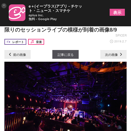
×
e＋(イープラス)アプリ - チケッ
ト・ニュース・スマチケ
表示
eplus inc.
無料 - Google Play
藤巻亮太 × 本間昭光率いるスペシャルバンド 一夜
限りのセッションライブの模様が到着の画像8/9
SPICER
2019.2.7
レポート
音楽
前の画像
記事に戻る
次の画像