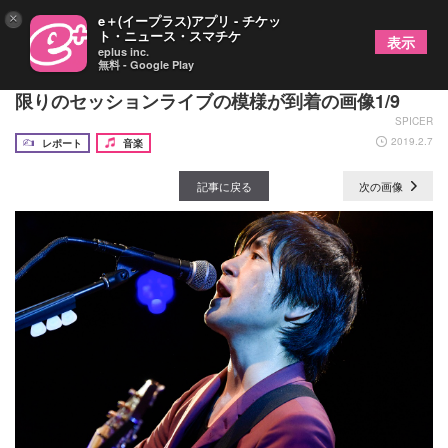
×
e＋(イープラス)アプリ - チケッ
ト・ニュース・スマチケ
表示
eplus inc.
無料 - Google Play
藤巻亮太 × 本間昭光率いるスペシャルバンド 一夜
限りのセッションライブの模様が到着の画像1/9
SPICER
2019.2.7
レポート
音楽
記事に戻る
次の画像