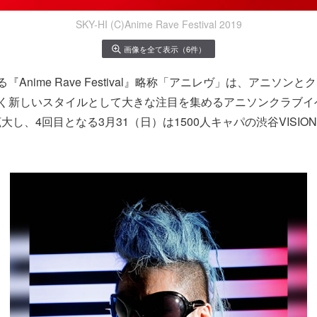
SKY-HI (C)Anime Rave Festival 2019
画像を全て表示（6件）
『Anime Rave Festival』略称「アニレヴ」は、アニソン
全く新しいスタイルとして大きな注目を集めるアニソンクラブイ
し、4回目となる3月31（日）は1500人キャパの渋谷VISIO