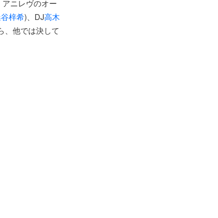
、アニレヴのオー
澁谷梓希
)、DJ
高木
ら、他では決して