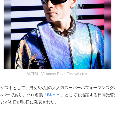
MOTSU (C)Anime Rave Festival 2019
ゲストとして、男女6人組の大人気スーパーパフォーマンスグルー
ンバーであり、ソロ名義「
SKY-HI
」としても活躍する日高光啓
とが本日2月8日に発表された。