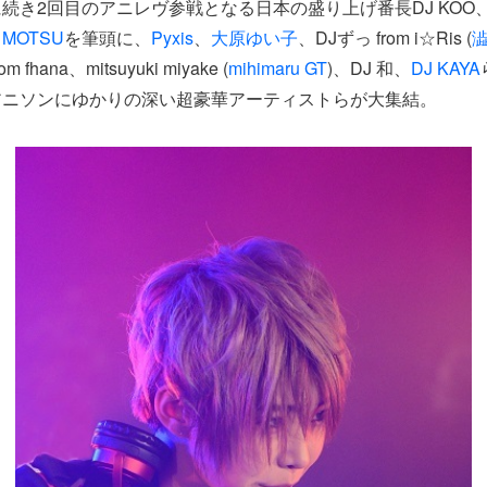
続き2回目のアニレヴ参戦となる日本の盛り上げ番長DJ KOO
る
MOTSU
を筆頭に、
Pyxis
、
大原ゆい子
、DJずっ from i☆Ris (
om fhana、mitsuyuki miyake (
mihimaru GT
)、DJ 和、
DJ KAYA
アニソンにゆかりの深い超豪華アーティストらが大集結。