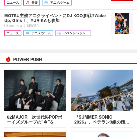
ニュース
音楽
アニメ/ゲーム
MOTSU主催アニクライベントにDJ KOO参戦!!Wake
Up, Girls！、YURiKAも参加
2018.9.3 ｜ SPICER
ニュース
アニメ/ゲーム
イベント/レジャー
POWER PUSH
82MAJOR 次世代K-POPボ
『SUMMER SONIC
ーイズグループの“今”を
2026』、ベテラン3組の懐…
訊…