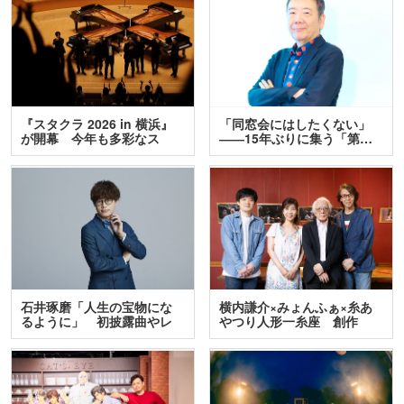
『スタクラ 2026 in 横浜』
「同窓会にはしたくない」
が開幕 今年も多彩なス
――15年ぶりに集う「第…
テ…
石井琢磨「人生の宝物にな
横内謙介×みょんふぁ×糸あ
るように」 初披露曲やレ
やつり人形一糸座 創作
ア…
人…