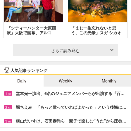
『シティーハンター大原画
「まじ一生忘れないと思
展』大阪で開幕、アルコ
う、この光景」スガ シカオ
＆…
と…
さらに読み込む
人気記事ランキング
Daily
Weekly
Monthly
堂本光一演出、6名のジュニアメンバーらが出演する『百…
1
位
堀ちえみ 「もっと歌っていればよかった」という後悔は…
2
位
横山だいすけ、石田泰尚ら 親子で楽しむ”うた”から圧巻…
3
位