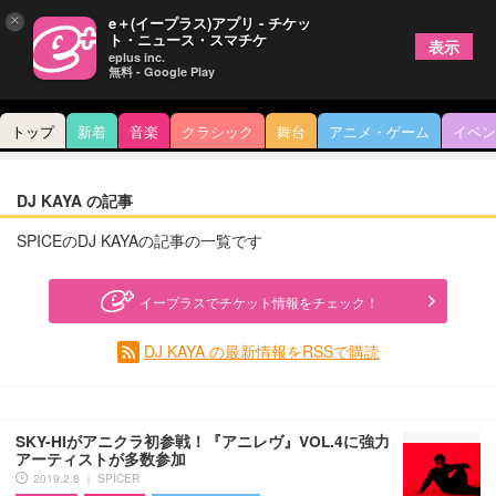
×
e＋(イープラス)アプリ - チケッ
ト・ニュース・スマチケ
表示
eplus inc.
無料 - Google Play
トップ
新着
音楽
クラシック
舞台
アニメ・ゲーム
イベン
DJ KAYA の記事
SPICEのDJ KAYAの記事の一覧です
イープラスでチケット情報をチェック！
DJ KAYA の最新情報をRSSで購読
SKY-HIがアニクラ初参戦！『アニレヴ』VOL.4に強力
アーティストが多数参加
2019.2.8 ｜ SPICER