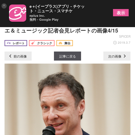
×
e＋(イープラス)アプリ - チケッ
ト・ニュース・スマチケ
表示
eplus inc.
無料 - Google Play
マニュエル･ルグリ『スターズ･イン･ブルー』バレ
エ＆ミュージック記者会見レポートの画像4/15
SPICER
2019.3.7
レポート
クラシック
舞台
前の画像
記事に戻る
次の画像