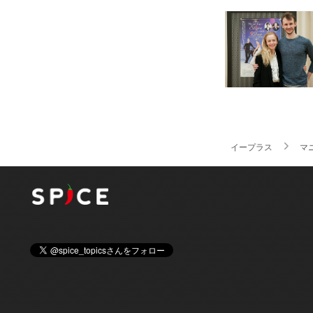
イープラス
マ