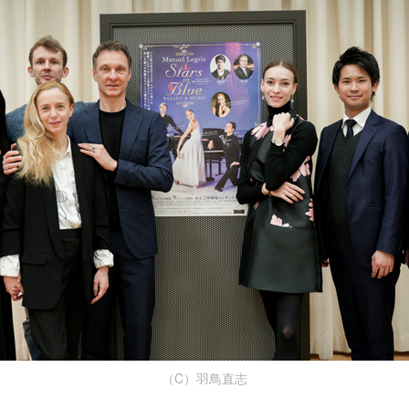
（C）羽鳥直志