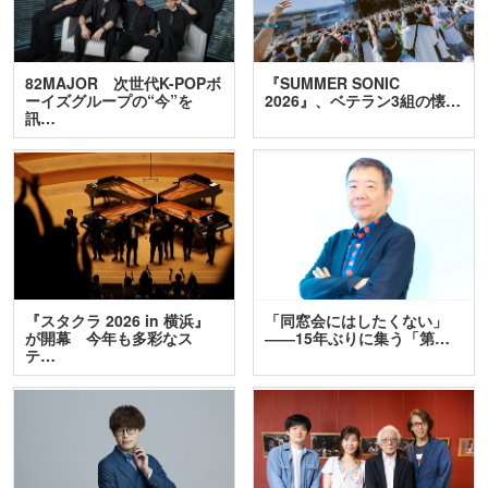
82MAJOR 次世代K-POPボ
『SUMMER SONIC
ーイズグループの“今”を
2026』、ベテラン3組の懐…
訊…
『スタクラ 2026 in 横浜』
「同窓会にはしたくない」
が開幕 今年も多彩なス
――15年ぶりに集う「第…
テ…