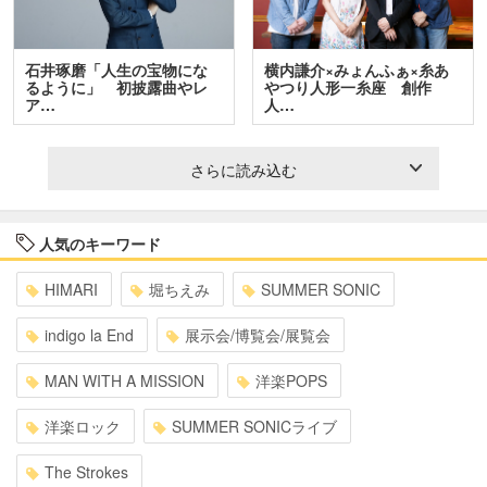
石井琢磨「人生の宝物にな
横内謙介×みょんふぁ×糸あ
るように」 初披露曲やレ
やつり人形一糸座 創作
ア…
人…
さらに読み込む
人気のキーワード
HIMARI
堀ちえみ
SUMMER SONIC
indigo la End
展示会/博覧会/展覧会
MAN WITH A MISSION
洋楽POPS
洋楽ロック
SUMMER SONICライブ
The Strokes