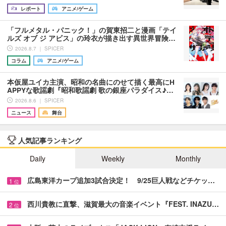
レポート
アニメ/ゲーム
「フルメタル・パニック！」の賀東招二と漫画「テイ
ルズ オブ ジ アビス」の玲衣が描き出す異世界冒険…
2026.8.7 ｜ SPICER
コラム
アニメ/ゲーム
本仮屋ユイカ主演、昭和の名曲にのせて描く最高にH
APPYな歌謡劇『昭和歌謡劇 歌の銀座パラダイス♪…
2026.8.6 ｜ SPICER
ニュース
舞台
人気記事ランキング
Daily
Weekly
Monthly
広島東洋カープ追加3試合決定！ 9/25巨人戦などチケッ…
1
位
西川貴教に直撃、滋賀最大の音楽イベント『FEST. INAZU…
2
位