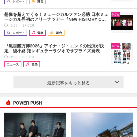
レポート
舞台
想像を超えてくる！ミュージカルファン必聴 日本ミュ
NEW
ージカル界初のアリーナツアー『New HISTORY C…
13:00 ｜ SPICER
レポート
音楽
舞台
『氣志團万博2026』アイナ・ジ・エンドの出演が決
NEW
定 綾小路 翔レギュラーラジオでサプライズ発表
12:00 ｜ SPICER
ニュース
音楽
最新記事をもっと見る
POWER PUSH