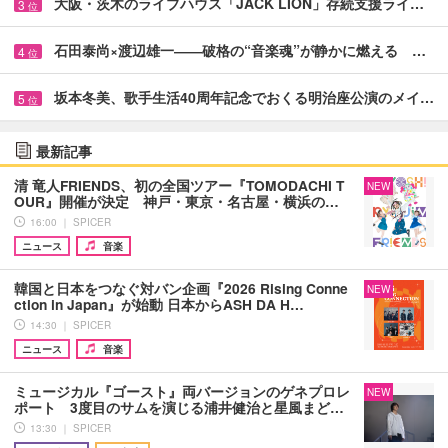
大阪・茨木のライブハウス「JACK LION」存続支援ライ…
3
位
石田泰尚×渡辺雄一――破格の“音楽魂”が静かに燃える …
4
位
坂本冬美、歌手生活40周年記念でおくる明治座公演のメイ…
5
位
最新記事
清 竜人FRIENDS、初の全国ツアー『TOMODACHI T
NEW
OUR』開催が決定 神戸・東京・名古屋・横浜の…
16:00 ｜ SPICER
ニュース
音楽
韓国と日本をつなぐ対バン企画『2026 Rising Conne
NEW
ction in Japan』が始動 日本からASH DA H…
14:30 ｜ SPICER
ニュース
音楽
ミュージカル『ゴースト』両バージョンのゲネプロレ
NEW
ポート 3度目のサムを演じる浦井健治と星風まど…
13:30 ｜ SPICER