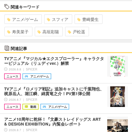
関連キーワード
アニメ/ゲーム
スフィア
豊崎愛生
寿美菜子
高垣彩陽
戸松遥
関連記事
TVアニメ『マジカル★エクスプローラー』キャラクタ
ービジュアル（リュディver.）解禁
2026.8.8 ｜ SPICER
ニュース
アニメ/ゲーム
TVアニメ『ロメリア戦記』追加キャストに千葉翔也、
梶原岳人、堀江瞬、綿貫竜之介！PV第1弾公開
2026.8.7 ｜ SPICER
ニュース
動画
アニメ/ゲーム
アニメ10周年に乾杯！『文豪ストレイドッグス ART
& DESIGN EXHIBITION』内覧会レポート
2026.8.7 ｜ SPICER