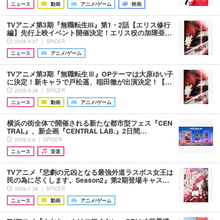
ニュース
動画
アニメ/ゲーム
映画
TVアニメ第3期『無職転生III』第1・2話【エリス修行
編】先行上映イベント開催決定！エリス役の加隈亜…
2026.5.27 ｜ SPICER
ニュース
アニメ/ゲーム
TVアニメ第3期『無職転生Ⅲ』OPテーマは大原ゆい子
に決定！新キャラで戸松遥、稲田徹が出演決定！【…
2026.3.28 ｜ SPICER
ニュース
動画
アニメ/ゲーム
横浜の街全体で開催される新たな都市型フェス『CEN
TRAL』、新企画『CENTRAL LAB.』2日間…
2026.2.6 ｜ SPICER
ニュース
音楽
TVアニメ『悲劇の元凶となる最強外道ラスボス女王は
民の為に尽くします。Season2』第2期登場キャス…
2026.1.28 ｜ SPICER
ニュース
動画
アニメ/ゲーム