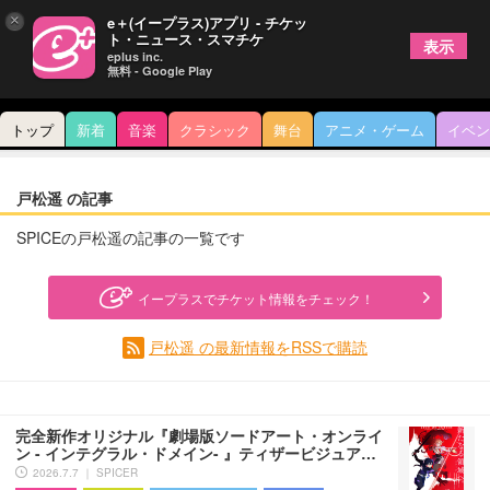
×
e＋(イープラス)アプリ - チケッ
ト・ニュース・スマチケ
表示
eplus inc.
無料 - Google Play
トップ
新着
音楽
クラシック
舞台
アニメ・ゲーム
イベン
戸松遥 の記事
SPICEの戸松遥の記事の一覧です
イープラスでチケット情報をチェック！
戸松遥 の最新情報をRSSで購読
完全新作オリジナル『劇場版ソードアート・オンライ
ン - インテグラル・ドメイン- 』ティザービジュア…
2026.7.7 ｜ SPICER