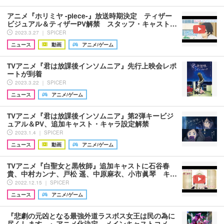
アニメ『ホリミヤ -piece-』放送時期決定 ティザー
ビジュアル＆ティザーPV解禁 スタッフ・キャスト…
2023.3.27 ｜ SPICER
ニュース
動画
アニメ/ゲーム
TVアニメ『君は放課後インソムニア』先行上映会レポ
ートが到着
2023.3.22 ｜ SPICER
ニュース
アニメ/ゲーム
TVアニメ『君は放課後インソムニア』第2弾キービジ
ュアル＆PV、追加キャスト・キャラ設定解禁
2023.1.4 ｜ SPICER
ニュース
動画
アニメ/ゲーム
TVアニメ『白聖女と黒牧師』追加キャストに石谷春
貴、中村カンナ、戸松 遥、中原麻衣、小市眞琴 キ…
2022.12.15 ｜ SPICER
ニュース
アニメ/ゲーム
『悲劇の元凶となる最強外道ラスボス女王は民の為に
尽くします。』アニメ化決定 メインキャストコメ…