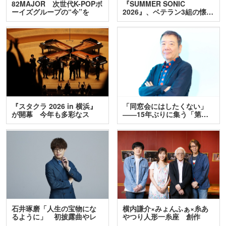
82MAJOR 次世代K-POPボ
『SUMMER SONIC
ーイズグループの“今”を
2026』、ベテラン3組の懐…
訊…
『スタクラ 2026 in 横浜』
「同窓会にはしたくない」
が開幕 今年も多彩なス
――15年ぶりに集う「第…
テ…
石井琢磨「人生の宝物にな
横内謙介×みょんふぁ×糸あ
るように」 初披露曲やレ
やつり人形一糸座 創作
ア…
人…