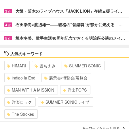
大阪・茨木のライブハウス「JACK LION」存続支援ライ…
3
位
石田泰尚×渡辺雄一――破格の“音楽魂”が静かに燃える …
4
位
坂本冬美、歌手生活40周年記念でおくる明治座公演のメイ…
5
位
人気のキーワード
HIMARI
堀ちえみ
SUMMER SONIC
indigo la End
展示会/博覧会/展覧会
MAN WITH A MISSION
洋楽POPS
洋楽ロック
SUMMER SONICライブ
The Strokes
キーワードをもっと見る