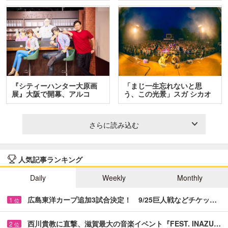
『シティーハンター大原画
「まじ一生忘れないと思
展』大阪で開幕、アルコ
う、この光景」スガ シカオ
＆…
と…
さらに読み込む
人気記事ランキング
Daily
Weekly
Monthly
広島東洋カープ追加3試合決定！ 9/25巨人戦などチケッ…
1
位
西川貴教に直撃、滋賀最大の音楽イベント『FEST. INAZU…
2
位