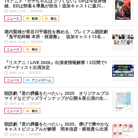
TVアニメ『カヤちゃんはコワくない』OPはヰ世界情
緒、EDは朔雀＆導凰が担当！追加キャストに森川…
2025.11.20 ｜ SPICER
ニュース
動画
舞台
堀内賢雄が長谷川平蔵役を務める、プレミアム朗読劇
『鬼平犯科帳 本所・桜屋敷』 追加キャスト13名…
2025.10.28 ｜ SPICER
ニュース
舞台
『リスアニ！LIVE 2026』出演者情報解禁！2日間で1
4アーティスト出演決定
2025.10.4 ｜ SPICER
ニュース
アニメ/ゲーム
朗読劇『君の膵臓をたべたい』2025 オリジナルブロ
マイドなどグッズラインナップが公開＆夜公演の生…
2025.3.18 ｜ SPICER
ニュース
舞台
朗読劇『君の膵臓をたべたい』2025、儚げで爽やかな
キャストビジュアルが解禁 岡本信彦・梶裕貴ら出演
2025.2.20 ｜ SPICER