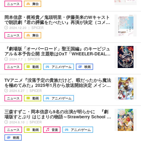
ニュース
舞台
岡本信彦・梶裕貴／鬼頭明里・伊藤美来のWキャスト
で朗読劇『君の膵臓をたべたい』再演が決定（コメ…
2024.12.20 ｜ SPICER
ニュース
舞台
『劇場版「オーバーロード」聖王国編』のキービジュ
アル＆本予告公開 主題歌はOxT「WHEELER-DEAL…
2024.7.7 ｜ SPICER
ニュース
動画
アニメ/ゲーム
映画
TVアニメ『没落予定の貴族だけど、暇だったから魔法
を極めてみた』2025年1月から放送開始決定 メイン…
2024.6.27 ｜ SPICER
ニュース
動画
アニメ/ゲーム
三森すずこ・岡本信彦ら9名の出演が明らかに 『劇
場版すとぷり はじまりの物語～Strawberry School …
2024.6.10 ｜ SPICER
ニュース
動画
音楽
アニメ/ゲーム
映画