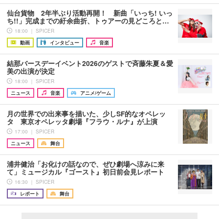
仙台貨物 2年半ぶり活動再開！ 新曲「いっち! いっ
ち!!」完成までの紆余曲折、トゥアーの見どころと…
18:00 ｜ SPICER
動画
インタビュー
音楽
結那バースデーイベント2026のゲストで斉藤朱夏＆愛
美の出演が決定
18:00 ｜ SPICER
ニュース
音楽
アニメ/ゲーム
月の世界での出来事を描いた、少しSF的なオペレッ
タ 東京オペレッタ劇場『フラウ・ルナ』が上演
17:00 ｜ SPICER
ニュース
舞台
浦井健治「お化けの話なので、ぜひ劇場へ涼みに来
て」ミュージカル『ゴースト』初日前会見レポート
16:30 ｜ SPICER
レポート
舞台