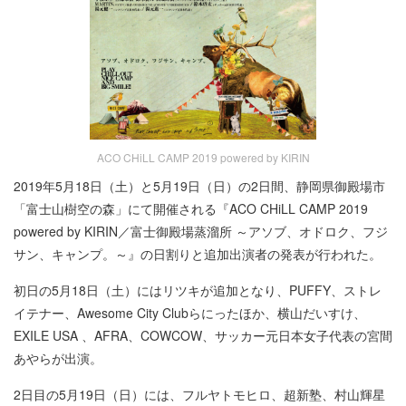
ACO CHiLL CAMP 2019 powered by KIRIN
2019年5月18日（土）と5月19日（日）の2日間、静岡県御殿場市
「富士山樹空の森」にて開催される『ACO CHiLL CAMP 2019
powered by KIRIN／富士御殿場蒸溜所 ～アソブ、オドロク、フジ
サン、キャンプ。～』の日割りと追加出演者の発表が行われた。
初日の5月18日（土）にはリツキが追加となり、PUFFY、ストレ
イテナー、Awesome City Clubらにったほか、横山だいすけ、
EXILE USA 、AFRA、COWCOW、サッカー元日本女子代表の宮間
あやらが出演。
2日目の5月19日（日）には、フルヤトモヒロ、超新塾、村山輝星