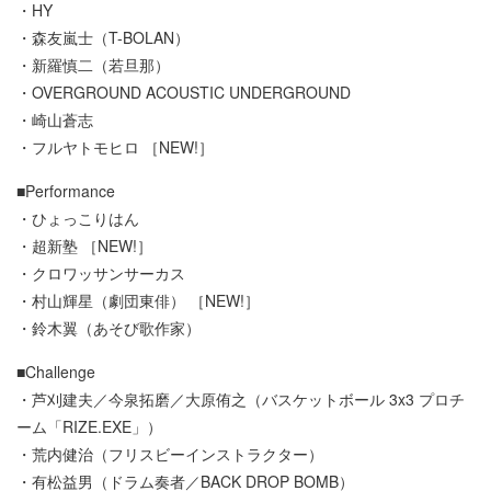
・HY
・森友嵐士（T-BOLAN）
・新羅慎二（若旦那）
・OVERGROUND ACOUSTIC UNDERGROUND
・崎山蒼志
・フルヤトモヒロ ［NEW!］
■Performance
・ひょっこりはん
・超新塾 ［NEW!］
・クロワッサンサーカス
・村山輝星（劇団東俳） ［NEW!］
・鈴木翼（あそび歌作家）
■Challenge
・芦刈建夫／今泉拓磨／大原侑之（バスケットボール 3x3 プロチ
ーム「RIZE.EXE」）
・荒内健治（フリスビーインストラクター）
・有松益男（ドラム奏者／BACK DROP BOMB）