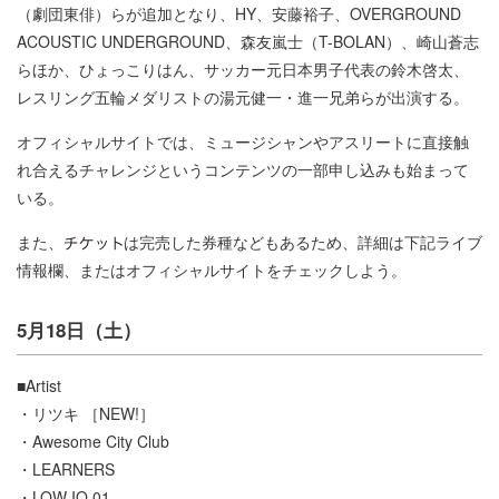
（劇団東俳）らが追加となり、HY、安藤裕子、OVERGROUND
ACOUSTIC UNDERGROUND、森友嵐士（T-BOLAN）、崎山蒼志
らほか、ひょっこりはん、サッカー元日本男子代表の鈴木啓太、
レスリング五輪メダリストの湯元健一・進一兄弟らが出演する。
オフィシャルサイトでは、ミュージシャンやアスリートに直接触
れ合えるチャレンジというコンテンツの一部申し込みも始まって
いる。
また、
は完売した券種などもあるため、詳細は下記ライブ
情報欄、またはオフィシャルサイトをチェックしよう。
5月18日（土）
■Artist
・リツキ ［NEW!］
・Awesome City Club
・LEARNERS
・LOW IQ 01