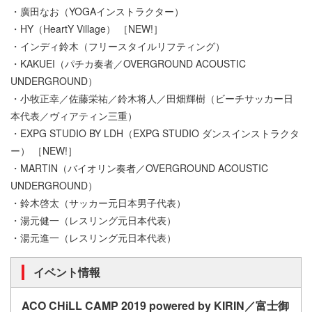
・廣田なお（YOGAインストラクター）
・HY（HeartY Village） ［NEW!］
・インディ鈴木（フリースタイルリフティング）
・KAKUEI（パチカ奏者／OVERGROUND ACOUSTIC
UNDERGROUND）
・小牧正幸／佐藤栄祐／鈴木将人／田畑輝樹（ビーチサッカー日
本代表／ヴィアティン三重）
・EXPG STUDIO BY LDH（EXPG STUDIO ダンスインストラクタ
ー） ［NEW!］
・MARTIN（バイオリン奏者／OVERGROUND ACOUSTIC
UNDERGROUND）
・鈴木啓太（サッカー元日本男子代表）
・湯元健一（レスリング元日本代表）
・湯元進一（レスリング元日本代表）
イベント情報
ACO CHiLL CAMP 2019 powered by KIRIN／富士御