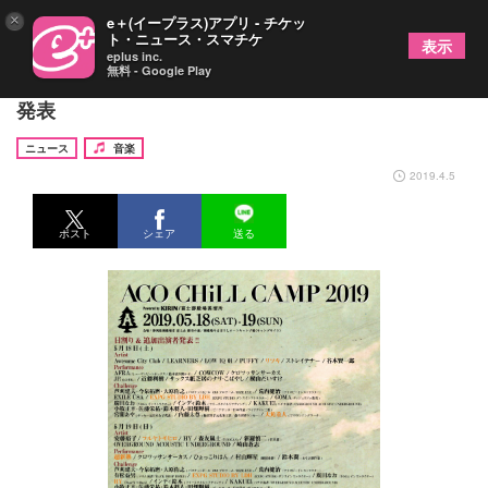
×
e＋(イープラス)アプリ - チケッ
ト・ニュース・スマチケ
表示
eplus inc.
無料 - Google Play
『ACO CHiLL CAMP 2019』追加出演者＆日割りを
発表
ニュース
音楽
2019.4.5
ポスト
シェア
送る