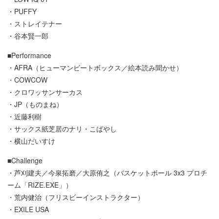
・PUFFY
・ストレイテナー
・谷本賢一郎
■Performance
・AFRA（ヒューマンビートボックス／絵本読み聞かせ）
・COWCOW
・クロワッサンサーカス
・JP（ものまね）
・近藤利樹
・サックス紙芝居のナリ・こばやし
・横山だいすけ
■Challenge
・芦刈建夫／今泉拓磨／大原侑之（バスケットボール 3x3 プロチ
ーム「RIZE.EXE」）
・荒内健治（フリスビーインストラクター）
・EXILE USA