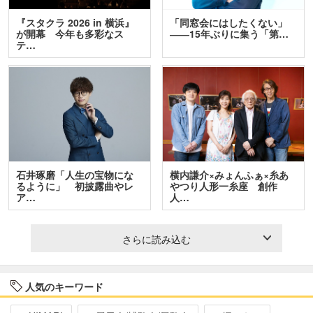
『スタクラ 2026 in 横浜』
「同窓会にはしたくない」
が開幕 今年も多彩なス
――15年ぶりに集う「第…
テ…
石井琢磨「人生の宝物にな
横内謙介×みょんふぁ×糸あ
るように」 初披露曲やレ
やつり人形一糸座 創作
ア…
人…
さらに読み込む
人気のキーワード