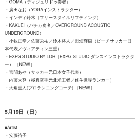
・GOMA（ディジュリドゥ奏者）
・廣田なお（YOGAインストラクター）
・インディ鈴木（フリースタイルリフティング）
・KAKUEI（パチカ奏者／OVERGROUND ACOUSTIC
UNDERGROUND）
・小牧正幸／佐藤栄祐／鈴木将人／田畑輝樹（ビーチサッカー日
本代表／ヴィアティン三重）
・EXPG STUDIO BY LDH（EXPG STUDIO ダンスインストラクタ
ー） ［NEW!］
・宮間あや（サッカー元日本女子代表）
・内藤太尊（極真空手元北米王者／修斗世界ランカー）
・大角重人(プロランニングコーチ) ［NEW!］
5月19日（日）
■Artist
・安藤裕子