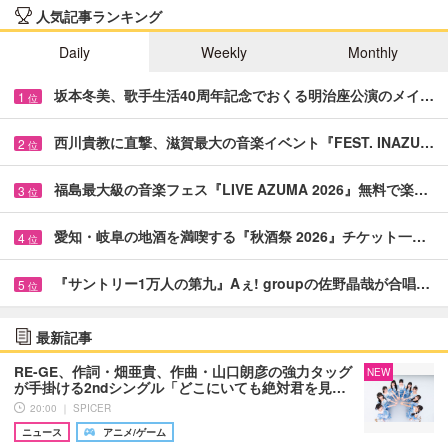
人気記事ランキング
Daily
Weekly
Monthly
坂本冬美、歌手生活40周年記念でおくる明治座公演のメイ…
1
位
西川貴教に直撃、滋賀最大の音楽イベント『FEST. INAZU…
2
位
福島最大級の音楽フェス『LIVE AZUMA 2026』無料で楽…
3
位
愛知・岐阜の地酒を満喫する『秋酒祭 2026』チケット一…
4
位
『サントリー1万人の第九』Aぇ! groupの佐野晶哉が合唱…
5
位
最新記事
RE-GE、作詞・畑亜貴、作曲・山口朗彦の強力タッグ
NEW
が手掛ける2ndシングル「どこにいても絶対君を見…
20:00 ｜ SPICER
ニュース
アニメ/ゲーム