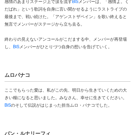
感情のあまりステージ上で涙を流す
BiS
メンバーは、「感情よ。く
だばれ」という歌詞を自身に言い聞かせるようにラストライブの
最後まで、戦い続けた。「アゲンストザペイン」を歌い終えると
無言でメンバーがステージから立ち去る。
終わりの見えないアンコールがこだまする中、メンバーが再登場
し、
BiS
メンバーがひとりづつ自身の想いを告げていく。
ムロパナコ
ここでもらった愛は、私がこの先、明日から生きていくための大
きい糧になると思いました。みなさん、幸せに生きてください。
BiS
のそして伝説がはじまった担当ムロ・パナコでした。
パン・ルナリーフィ