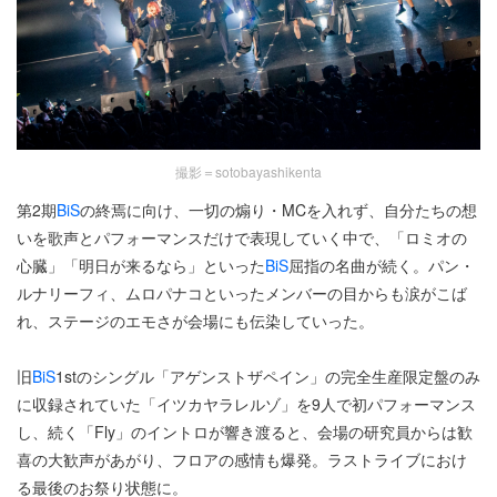
撮影＝sotobayashikenta
第2期
BiS
の終焉に向け、一切の煽り・MCを入れず、自分たちの想
いを歌声とパフォーマンスだけで表現していく中で、「ロミオの
心臓」「明日が来るなら」といった
BiS
屈指の名曲が続く。パン・
ルナリーフィ、ムロパナコといったメンバーの目からも涙がこば
れ、ステージのエモさが会場にも伝染していった。
旧
BiS
1stのシングル「アゲンストザペイン」の完全生産限定盤のみ
に収録されていた「イツカヤラレルゾ」を9人で初パフォーマンス
し、続く「Fly」のイントロが響き渡ると、会場の研究員からは歓
喜の大歓声があがり、フロアの感情も爆発。ラストライブにおけ
る最後のお祭り状態に。