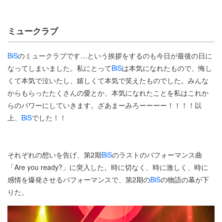
ミュークラブ
BiS
のミュークラブです…という挨拶をするのも今日が最後の日に
なってしまいました。私にとって
BiS
は本気になれたもので、悔し
くて本気で泣いたし、嬉しくて本気で笑えたものでした。みんな
からもらったたくさんの愛とか、本気になれたことを私はこれか
らのパワーにしていきます。ざあまーみろーーーー！！！！以
上、
BiS
でした！！
それぞれの想いを告げ、第2期
BiS
のラストのパフォーマンス曲
「Are you ready?」に突入した。時に切なく、時に激しく、時に
感情を爆発させるパフォーマンスで、第2期の
BiS
の物語の幕が下
りた。