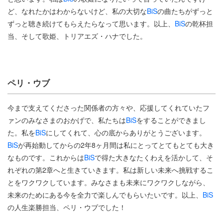
ど、なれたかはわからないけど、私の大切な
BiS
の曲たちがずっと
ずっと聴き続けてもらえたらなって思います。以上、
BiS
の乾杯担
当、そして歌姫、トリアエズ・ハナでした。
ペリ・ウブ
今まで支えてくださった関係者の方々や、応援してくれていたフ
ァンのみなさまのおかげで、私たちは
BiS
をすることができまし
た。私を
BiS
にしてくれて、心の底からありがとうございます。
BiS
が再始動してからの2年8ヶ月間は私にとってとてもとても大き
なものです。これからは
BiS
で得た大きなたくわえを活かして、そ
れぞれの第2章へと生きていきます。私は新しい未来へ挑戦するこ
とをワクワクしています。みなさまも未来にワクワクしながら、
未来のためにある今を全力で楽しんでもらいたいです。以上、
BiS
の人生楽勝担当、ペリ・ウブでした！