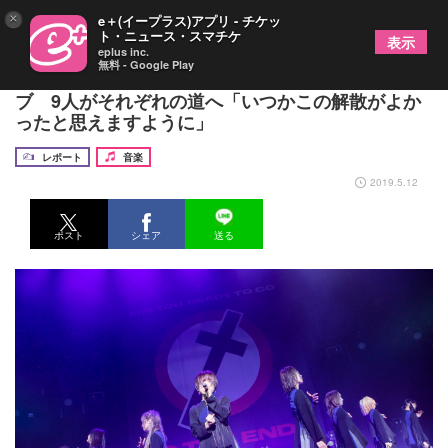
×
e＋(イープラス)アプリ - チケッ
ト・ニュース・スマチケ
表示
eplus inc.
無料 - Google Play
第2期BiSが2年8ヶ月の活動期間を経て解散ライ
ブ 9人がそれぞれの道へ「いつかこの解散がよか
ったと思えますように」
レポート
音楽
2019.5.12
ポスト
シェア
送る