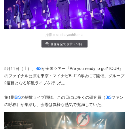
撮影＝sotobayashikenta
画像を全て表示（5件）
5月11日（土）、
BiS
が全国ツアー『Are you ready to go?TOUR』
のファイナル公演を東京・マイナビBLITZ赤坂にて開催。グループ
2度目となる解散ライブを行った。
第1期
BiS
の解散ライブ同様、この日には多くの研究員（
BiS
ファン
の呼称）が集結し、会場は異様な熱気で充満していた。