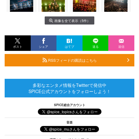
画像を全て表示（5件）
ポスト
シェア
はてブ
送る
送信
RSSフィードの購読はこちら
多彩なエンタメ情報をTwitterで発信中
SPICE公式アカウントをフォローしよう！
SPICE総合アカウント
音楽