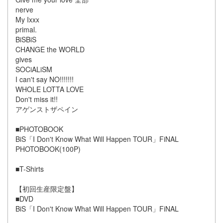
nerve
My Ixxx
primal.
BiSBiS
CHANGE the WORLD
gives
SOCiALiSM
I can't say NO!!!!!!!
WHOLE LOTTA LOVE
Don't miss it!!
アゲンストザペイン
■PHOTOBOOK
BiS「I Don't Know What Will Happen TOUR」FiNAL
PHOTOBOOK(100P)
■T-Shirts
【初回生産限定盤】
■DVD
BiS「I Don't Know What Will Happen TOUR」FiNAL