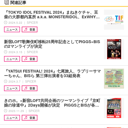
関連記事
『TOKYO IDOL FESTIVAL 2024』まねきケチャ、豆
柴の大群都内某所 a.k.a. MONSTERIDOL、ExWHY…
2024.5.22 ｜ SPICER
ニュース
音楽
新宿LOFT歌舞伎町移転25周年記念としてPIGGS×BiS
の2マンライブが決定
2024.3.15 ｜ SPICER
ニュース
音楽
『YATSUI FESTIVAL! 2024』七尾旅人、ラブリーサマ
ーちゃん、BiSら 第三弾出演者を33組発表
2024.3.7 ｜ SPICER
ニュース
音楽
きのホ。×新宿LOFT共同企画のツーマンライブ『京町
娘の珍道中』2Days開催が決定 PIGGSとBiSが各…
2023.11.29 ｜ SPICER
ニュース
音楽