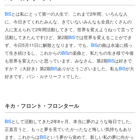
BiS
とは私にとって第一の人生で、これまで2年間、いろんな人
に、今日きてくれたみんな、きていないみんなも全員たくさんの
人に支えられて2年間活動してきて、世界を変えようねって言って
活動してきたんですけど、第2期
BiS
では世界を変えることができ
ず、今日5月11日に解散となります。でも、
BiS
の曲は永遠に残っ
て生き続けるし、これからの
BiS
の楽曲と、私たちの生き様で今後
も世界を変えたいと思っています。みなさん、第2期
BiS
は好きで
すか？（大好き）第2期
BiS
ありがとうございました。私も
BiS
が大
好きです。パン・ルナリーフィでした。
キカ・フロント・フロンタール
BiS
として活動してきた2年8ヶ月、本当に夢のような毎日でした。
正直言うと、もっと夢を見ていたかったなと悔しい気持ちもあり
ます。これからは
BiS
という夢から覚めて、新しい私の夢に向かっ