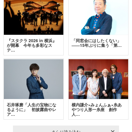
『スタクラ 2026 in 横浜』
「同窓会にはしたくない」
が開幕 今年も多彩なス
――15年ぶりに集う「第…
テ…
石井琢磨「人生の宝物にな
横内謙介×みょんふぁ×糸あ
るように」 初披露曲やレ
やつり人形一糸座 創作
ア…
人…
さらに読み込む