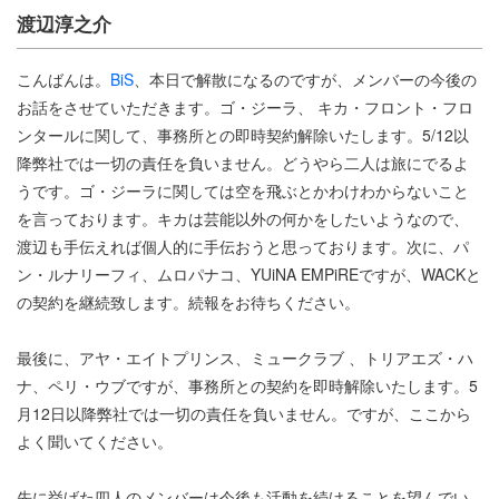
渡辺淳之介
こんばんは。
BiS
、本日で解散になるのですが、メンバーの今後の
お話をさせていただきます。ゴ・ジーラ、 キカ・フロント・フロ
ンタールに関して、事務所との即時契約解除いたします。5/12以
降弊社では一切の責任を負いません。どうやら二人は旅にでるよ
うです。ゴ・ジーラに関しては空を飛ぶとかわけわからないこと
を言っております。キカは芸能以外の何かをしたいようなので、
渡辺も手伝えれば個人的に手伝おうと思っております。次に、パ
ン・ルナリーフィ、ムロパナコ、YUiNA EMPiREですが、WACKと
の契約を継続致します。続報をお待ちください。
最後に、アヤ・エイトプリンス、ミュークラブ 、トリアエズ・ハ
ナ、ペリ・ウブですが、事務所との契約を即時解除いたします。5
月12日以降弊社では一切の責任を負いません。ですが、ここから
よく聞いてください。
先に挙げた四人のメンバーは今後も活動を続けることを望んでい