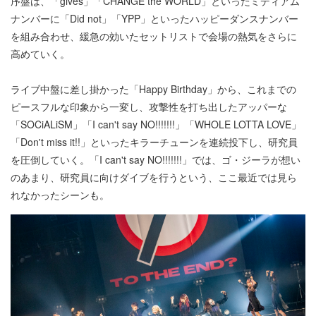
序盤は、「gives」「CHANGE the WORLD」といったミディアム
ナンバーに「Did not」「YPP」といったハッピーダンスナンバー
を組み合わせ、緩急の効いたセットリストで会場の熱気をさらに
高めていく。
ライブ中盤に差し掛かった「Happy Birthday」から、これまでの
ピースフルな印象から一変し、攻撃性を打ち出したアッパーな
「SOCiALiSM」「I can't say NO!!!!!!!」「WHOLE LOTTA LOVE」
「Don't miss it!!」といったキラーチューンを連続投下し、研究員
を圧倒していく。「I can't say NO!!!!!!!」では、ゴ・ジーラが想い
のあまり、研究員に向けダイブを行うという、ここ最近では見ら
れなかったシーンも。