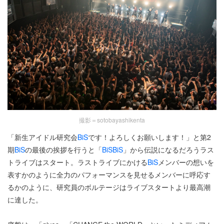
撮影＝sotobayashikenta
「新生アイドル研究会
BiS
です！よろしくお願いします！」と第2
期
BiS
の最後の挨拶を行うと「
BiS
BiS
」から伝説になるだろうラス
トライブはスタート。ラストライブにかける
BiS
メンバーの想いを
表すかのように全力のパフォーマンスを見せるメンバーに呼応す
るかのように、研究員のボルテージはライブスタートより最高潮
に達した。