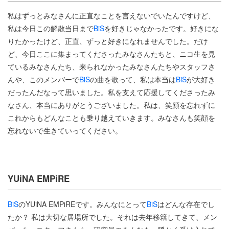
私はずっとみなさんに正直なことを言えないでいたんですけど、
私は今日この解散当日まで
BiS
を好きじゃなかったです。好きにな
りたかったけど、正直、ずっと好きになれませんでした。だけ
ど、今日ここに集まってくださったみなさんたちと、ニコ生を見
ているみなさんたち、来られなかったみなさんたちやスタッフさ
んや、このメンバーで
BiS
の曲を歌って、私は本当は
BiS
が大好き
だったんだなって思いました。私を支えて応援してくださったみ
なさん、本当にありがとうございました。私は、笑顔を忘れずに
これからもどんなことも乗り越えていきます。みなさんも笑顔を
忘れないで生きていってください。
YUiNA EMPiRE
BiS
のYUiNA EMPiREです。みんなにとって
BiS
はどんな存在でし
たか？ 私は大切な居場所でした。それは去年移籍してきて、メン