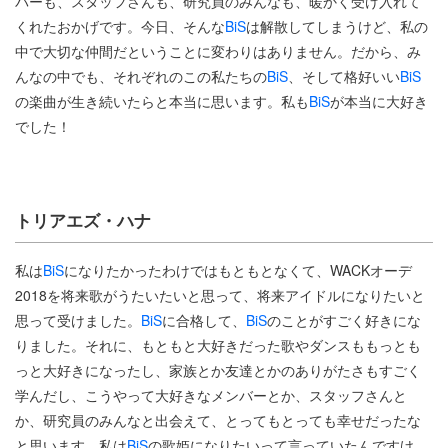
バーも、スタッフさんも、研究員のみんなも、暖かく受け入れて
くれたおかげです。今日、そんな
BiS
は解散してしまうけど、私の
中で大切な仲間だということに変わりはありません。だから、み
んなの中でも、それぞれのこの私たちの
BiS
、そして格好いい
BiS
の楽曲が生き続いたらと本当に思います。私も
BiS
が本当に大好き
でした！
トリアエズ・ハナ
私は
BiS
になりたかったわけではもともとなくて、WACKオーデ
2018を将来歌がうたいたいと思って、将来アイドルになりたいと
思って受けました。
BiS
に合格して、
BiS
のことがすごく好きにな
りました。それに、もともと大好きだった歌やダンスももっとも
っと大好きになったし、家族とか友達とかのありがたさもすごく
学んだし、こうやって大好きなメンバーとか、スタッフさんと
か、研究員のみんなと出会えて、とってもとっても幸せだったな
と思います。私は
BiS
の歌姫になりたいって言っていたんですけ