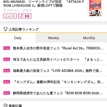
BiS×INUWASI、ツーマンライブが決定 『ATTACK F
ROM LIVEHOUSE 2』新宿LOFTで開催
2023.10.3 ｜ SPICER
ニュース
音楽
人気記事ランキング
Daily
Weekly
Monthly
熊本県人吉市の野外音楽フェス『Rural Act'26』TENDOU…
1
位
埼玉であらたな文具販売イベントがスタート 『まるっと…
2
位
福島最大級の音楽フェス『LIVE AZUMA 2026』無料で楽…
3
位
『キングダム』連載20周年記念「キンキンキングダム」渋…
4
位
静岡県焼津市であらたな夏フェス『BON BON BON 2026…
5
位
最新記事