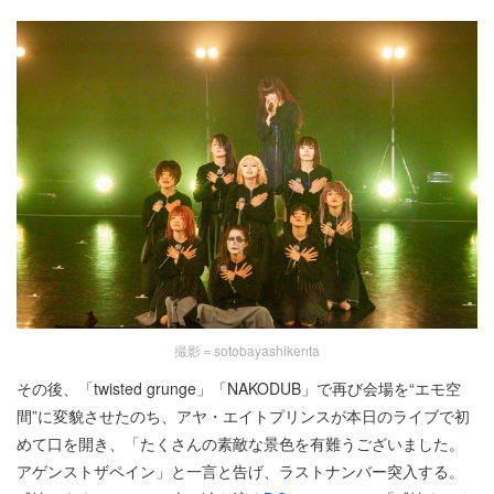
撮影＝sotobayashikenta
その後、「twisted grunge」「NAKODUB」で再び会場を“エモ空
間”に変貌させたのち、アヤ・エイトプリンスが本日のライブで初
めて口を開き、「たくさんの素敵な景色を有難うございました。
アゲンストザペイン」と一言と告げ、ラストナンバー突入する。