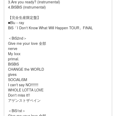
3.Are you ready? (instrumental)
4.BiSBiS (instrumental)
【完全生産限定盤】
■Blu－ray
BiS「I Don't Know What Will Happen TOUR」FiNAL
＜BiS2nd＞
Give me your love 全部
nerve
My Ixxx
primal.
BiSBiS
CHANGE the WORLD
gives
SOCiALiSM
I can't say NO!!!!!!!
WHOLE LOTTA LOVE
Don't miss it!!
アゲンストザペイン
＜BiS1st＞
Give me your love 全部