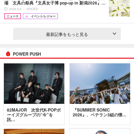
場 文具の祭典『文具女子博 pop-up in 新潟2026』…
2026.8.6 ｜ SPICER
ニュース
イベント/レジャー
最新記事をもっと見る
POWER PUSH
82MAJOR 次世代K-POPボ
『SUMMER SONIC
ーイズグループの“今”を
2026』、ベテラン3組の懐…
訊…