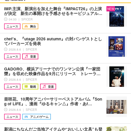
IMP.主演、新演出を加えた舞台『IMPACT26』の上演
NEW
が決定 新生の幕開けを予感させるキービジュアル…
04:00 ｜ SPICER
ニュース
舞台
chef’s、『utage 2026 autumn』の対バンゲストとし
てパーカーズを発表
2026.8.6 ｜ SPICER
ニュース
音楽
GADORO、横浜アリーナでのワンマン公演『一家団
欒』を収めた映像作品を9月にリリース トレーラ…
2026.8.6 ｜ SPICER
ニュース
動画
音楽
亜咲花、10周年アニバーサリーベストアルバム『Son
g of LIFE』、漫画『ゆるキャン△』作者・あf…
2026.8.6 ｜ SPICER
ニュース
アニメ/ゲーム
新潟にちなんだご当地アイテムや“おいしい文具”も登