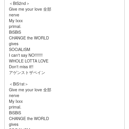
＜BiS2nd＞
Give me your love 全部
nerve
My Ixxx
primal.
BiSBiS
CHANGE the WORLD
gives
SOCiALiSM
I can't say NO!!!!!!!
WHOLE LOTTA LOVE
Don't miss it!!
アゲンストザペイン
＜BiS1st＞
Give me your love 全部
nerve
My Ixxx
primal.
BiSBiS
CHANGE the WORLD
gives