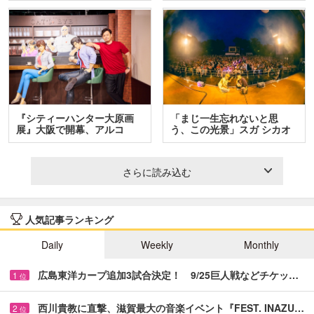
『シティーハンター大原画
「まじ一生忘れないと思
展』大阪で開幕、アルコ
う、この光景」スガ シカオ
＆…
と…
さらに読み込む
人気記事ランキング
Daily
Weekly
Monthly
広島東洋カープ追加3試合決定！ 9/25巨人戦などチケッ…
1
位
西川貴教に直撃、滋賀最大の音楽イベント『FEST. INAZU…
2
位