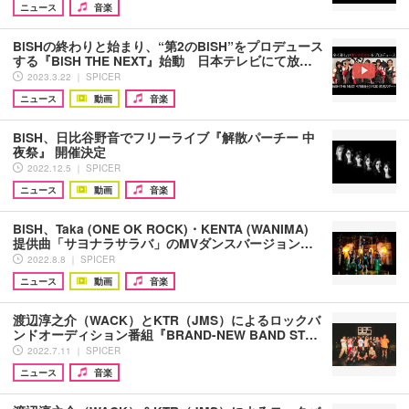
ニュース
音楽
BiSHの終わりと始まり、“第2のBiSH”をプロデュース
する『BiSH THE NEXT』始動 日本テレビにて放…
2023.3.22 ｜ SPICER
ニュース
動画
音楽
BiSH、日比谷野音でフリーライブ『解散パーチー 中
夜祭』 開催決定
2022.12.5 ｜ SPICER
ニュース
動画
音楽
BiSH、Taka (ONE OK ROCK)・KENTA (WANIMA)
提供曲「サヨナラサラバ」のMVダンスバージョン…
2022.8.8 ｜ SPICER
ニュース
動画
音楽
渡辺淳之介（WACK）とKTR（JMS）によるロックバ
ンドオーディション番組『BRAND-NEW BAND ST…
2022.7.11 ｜ SPICER
ニュース
音楽