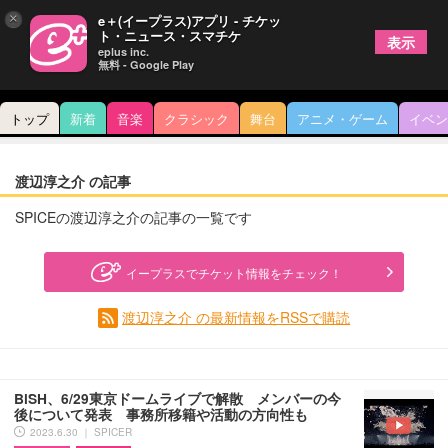
×
e＋(イープラス)アプリ - チケッ
ト・ニュース・スマチケ
表示
eplus inc.
無料 - Google Play
トップ
新着
音楽
クラシック
舞台
アニメ・ゲーム
イベン
渡辺淳之介 の記事
SPICEの渡辺淳之介の記事の一覧です
イープラスでチケット情報をチェック！
渡辺淳之介 の最新情報をRSSで購読
BiSH、6/29東京ドームライブで解散 メンバーの今
後について発表 事務所移籍や活動の方向性も
2023.6.30 ｜ SPICER