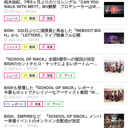
柏木由紀、7年5ヶ月ぶりのソロシングル「CAN YOU
WALK WITH ME??」MV解禁 プロデューサーはW…
2021.2.5 ｜ SPICER
ニュース
動画
音楽
BiSH、332日ぶりに清掃員と再会した『REBOOT BiS
H』から「LETTERS」ライブ映像フル公開
2020.12.31 ｜ SPICER
ニュース
動画
音楽
『SCHOOL OF WACK』全国5都市への巡回が決定
BiSHのセントチヒロ・チッチによるレポートムー…
2020.8.31 ｜ SPICER
ニュース
動画
音楽
アート
BiSHも登壇した『SCHOOL OF WACK』レポート
今最もホットでクレイジーなアーティスト集団 “W…
2020.8.21 ｜ SPICER
レポート
音楽
アート
BiSH、EMPiREなど 『SCHOOL OF WACK』メンバ
ー来場イベントのオンライン生配信が決定
2020.8.14 ｜ SPICER