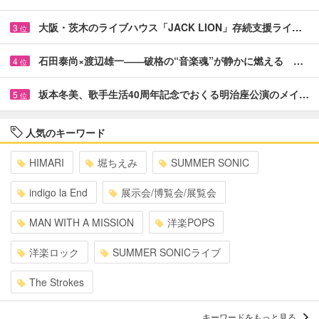
大阪・茨木のライブハウス「JACK LION」存続支援ライ…
3
位
石田泰尚×渡辺雄一――破格の“音楽魂”が静かに燃える …
4
位
坂本冬美、歌手生活40周年記念でおくる明治座公演のメイ…
5
位
人気のキーワード
HIMARI
堀ちえみ
SUMMER SONIC
indigo la End
展示会/博覧会/展覧会
MAN WITH A MISSION
洋楽POPS
洋楽ロック
SUMMER SONICライブ
The Strokes
キーワードをもっと見る