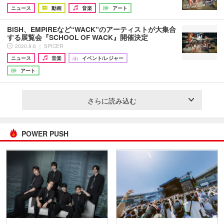
ニュース
動画
音楽
アート
BiSH、EMPiREなど“WACK”のアーティストが大集合
する展覧会『SCHOOL OF WACK』開催決定
2020.8.6 ｜ SPICER
ニュース
音楽
イベント/レジャー
アート
さらに読み込む
POWER PUSH