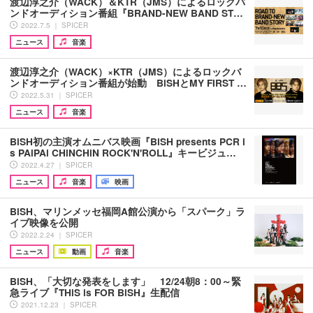
渡辺淳之介（WACK）＆KTR（JMS）によるロックバ
ンドオーディション番組『BRAND-NEW BAND ST…
2022.7.5 ｜ SPICER
ニュース
音楽
渡辺淳之介（WACK）×KTR（JMS）によるロックバ
ンドオーディション番組が始動 BiSHとMY FIRST …
2022.5.31 ｜ SPICER
ニュース
音楽
BiSH初の主演オムニバス映画『BiSH presents PCR i
s PAiPAi CHiNCHiN ROCK'N'ROLL』キービジュ…
2022.4.27 ｜ SPICER
ニュース
音楽
映画
BiSH、マリンメッセ福岡A館公演から「スパーク」ラ
イブ映像を公開
2022.2.24 ｜ SPICER
ニュース
動画
音楽
BiSH、「大切な発表をします」 12/24朝8：00～緊
急ライブ『THiS is FOR BiSH』生配信
2021.12.23 ｜ SPICER