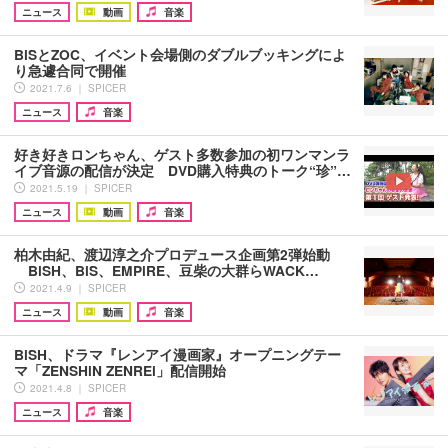
ニュース
動画
音楽
BiSとZOC、イベント会場側のダブルブッキングによ
り急遽合同で開催
2021.7.6 ｜ SPICER
ニュース
音楽
好き好きロンちゃん、ゲスト多数参加の初ワンマンラ
イブ音源の配信が決定 DVD購入特典のトーク“珍”…
2021.5.19 ｜ SPICER
ニュース
動画
音楽
柏木由紀、渡辺淳之介プロデュース企画第2弾始動
BiSH、BiS、EMPiRE、豆柴の大群らWACK…
2021.4.9 ｜ SPICER
ニュース
動画
音楽
BiSH、ドラマ『レンアイ漫画家』オープニングテー
マ「ZENSHiN ZENREi」配信開始
2021.4.8 ｜ SPICER
ニュース
音楽