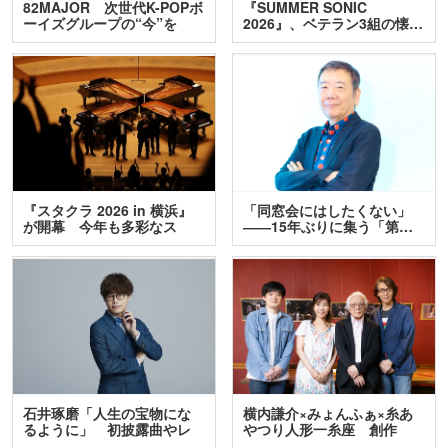
82MAJOR 次世代K-POPボ
『SUMMER SONIC
ーイズグループの“今”を
2026』、ベテラン3組の懐…
訊…
『スタクラ 2026 in 横浜』
「同窓会にはしたくない」
が開幕 今年も多彩なス
――15年ぶりに集う「第…
テ…
石井琢磨「人生の宝物にな
横内謙介×みょんふぁ×糸あ
るように」 初披露曲やレ
やつり人形一糸座 創作
ア…
人…