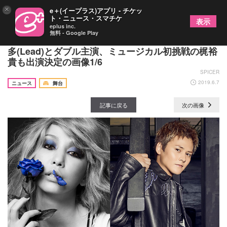
×
e＋(イープラス)アプリ - チケッ
ト・ニュース・スマチケ
表示
eplus inc.
無料 - Google Play
中島美嘉が初舞台『イノサン musicale』で古屋敬
多(Lead)とダブル主演、ミュージカル初挑戦の梶裕
貴も出演決定の画像1/6
SPICER
2019.6.7
ニュース
舞台
記事に戻る
次の画像