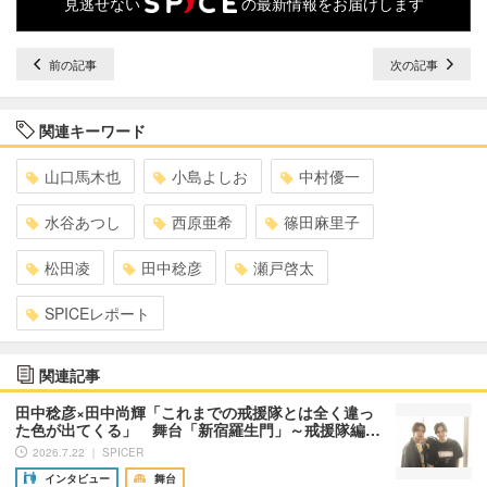
見逃せない
の最新情報をお届けします
前の記事
次の記事
関連キーワード
山口馬木也
小島よしお
中村優一
水谷あつし
西原亜希
篠田麻里子
松田凌
田中稔彦
瀬戸啓太
SPICEレポート
関連記事
田中稔彦×田中尚輝「これまでの戒援隊とは全く違っ
た色が出てくる」 舞台「新宿羅生門」～戒援隊編…
2026.7.22 ｜ SPICER
インタビュー
舞台