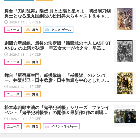
舞台『刀剣乱舞』陽伝 月と太陽と星々よ 初出演刀剣
男士となる鬼丸国綱役の松田昇大らキャスト＆キャ…
2026.7.17 ｜ SPICER
ニュース
舞台
アニメ/ゲーム
劇団☆新感線、最後の決定版『髑髏城の七人 LAST ST
AND』の上演が決定 早乙女太一が捨之介、早乙…
2026.7.13 ｜ SPICER
ニュース
舞台
舞台『新宿羅生門』戒援隊編 「戒援隊」のメンバ
ー、井阪郁巳・田中稔彦・田中尚輝を中心としたメ…
2026.5.22 ｜ SPICER
ニュース
舞台
松本幸四郎主演の『鬼平犯科帳』シリーズ ファンイ
ベント『鬼平犯科帳祭』の開催＆最新作2作の劇場…
2026.4.21 ｜ SPICER
ニュース
舞台
イベント/レジャー