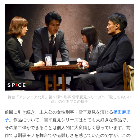
舞台『アンフェアな月』第２弾〜刑事 雪平夏見シリーズ〜『殺してもいい
命』のゲネプロの様子
前回に引き続き、主人公の女性刑事・雪平夏見を演じる
篠田麻里
子
。作品について「雪平夏見シリーズはとても大好きな作品で、
その第二弾ができることは個人的に大変嬉しく思っています。前
作では刑事モノを舞台でやる難しさを感じていたのですが、この