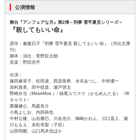
公演情報
舞台『アンフェアな月』第2弾～刑事 雪平夏見シリーズ～
『殺してもいい命』
原作：秦建日子『刑事 雪平夏見 殺してもいい命』（河出文庫
刊）
脚本・演出：菅野臣太朗
音楽：野田浩平
出演：
篠田麻里子、松田凌、西原亜希、水谷あつし、中村優一
加村真美、田中稔彦、瀬戸啓太
野崎弁当（MeseMoa.）/ 槙尾ユウスケ（かもめんたる）〈W
キャスト〉
齋藤健心、馬庭良介
小島よしお、内田裕也
中村公隆、山谷勝巳、川名浩介、御崎かれん、川口直人、瀬
川ももえ、末松杏梨（子役）
山田明郷、山口馬木也ほか