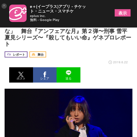
×
e＋(イープラス)アプリ - チケッ
ト・ニュース・スマチケ
表示
eplus inc.
無料 - Google Play
篠田麻里子「またひとつ雪平夏見に近づいたか
な」 舞台『アンフェアな月』第２弾〜刑事 雪平
夏見シリーズ〜『殺してもいい命』ゲネプロレポー
ト
レポート
舞台
2019.6.22
ポスト
シェア
送る