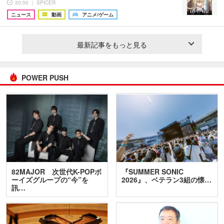
20:00 ｜ SPICER
ニュース
動画
アニメ/ゲーム
最新記事をもっと見る
POWER PUSH
82MAJOR 次世代K-POPボ
『SUMMER SONIC
ーイズグループの“今”を
2026』、ベテラン3組の懐…
訊…