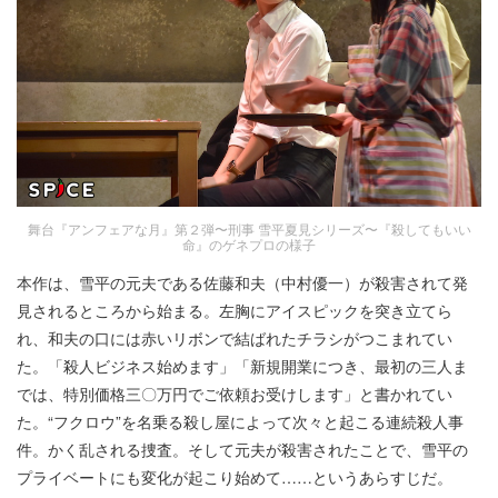
舞台『アンフェアな月』第２弾〜刑事 雪平夏見シリーズ〜『殺してもいい
命』のゲネプロの様子
本作は、雪平の元夫である佐藤和夫（中村優一）が殺害されて発
見されるところから始まる。左胸にアイスピックを突き立てら
れ、和夫の口には赤いリボンで結ばれたチラシがつこまれてい
た。「殺人ビジネス始めます」「新規開業につき、最初の三人ま
では、特別価格三〇万円でご依頼お受けします」と書かれてい
た。“フクロウ”を名乗る殺し屋によって次々と起こる連続殺人事
件。かく乱される捜査。そして元夫が殺害されたことで、雪平の
プライベートにも変化が起こり始めて……というあらすじだ。