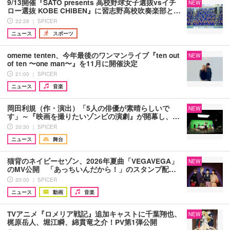
9/13開催『SATO presents 高校野球女子選抜vsイチ
NEW
ロー選抜 KOBE CHIBEN』に習志野高校吹奏楽部と…
22:28 ｜ SPICER
ニュース
スポーツ
omeme tenten、今年最後のワンマンライブ『ten out
NEW
of ten 〜one man〜』を11月に開催決定
21:00 ｜ SPICER
ニュース
音楽
岡田利規（作・演出）「5人の俳優が素晴らしいで
NEW
す」～『映画を撮りたいゾンビの演劇』が開幕し、…
20:30 ｜ SPICER
ニュース
舞台
猫背のネイビーセゾン、2026年夏曲「VEGAVEGA」
NEW
のMV公開 「あっちいんだから！」のスタンプ配…
20:00 ｜ SPICER
ニュース
動画
音楽
TVアニメ『ロメリア戦記』追加キャストに千葉翔也、
NEW
梶原岳人、堀江瞬、綿貫竜之介！PV第1弾公開