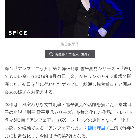
篠田麻里子
画像を全て表示（6件）
舞台『アンフェアな月』第２弾〜刑事 雪平夏見シリーズ〜『殺し
てもいい命』が2019年6月21日（金）からサンシャイン劇場で開
幕した。初日を前に行われたゲネプロ（総通し舞台稽古）と囲み
会見の様子をお伝えする。
本作は、風変わりな女性刑事・雪平夏見の活躍を描いた、秦建日
子の小説『刑事 雪平夏見シリーズ』を舞台化した作品。テレビド
ラマ&映画『アンフェア』（CX）シリーズの原作となった『推理
小説』の続編である『アンフェアな月』を
篠田麻里子
主演で昨年2
月に初舞台化し、今回はその第2弾となる。