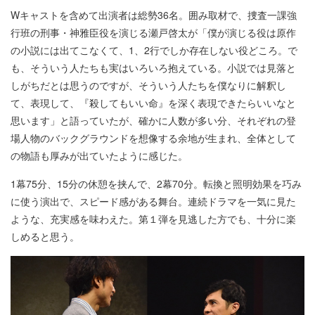
Wキャストを含めて出演者は総勢36名。囲み取材で、捜査一課強
行班の刑事・神雅臣役を演じる瀬戸啓太が「僕が演じる役は原作
の小説には出てこなくて、1、2行でしか存在しない役どころ。で
も、そういう人たちも実はいろいろ抱えている。小説では見落と
しがちだとは思うのですが、そういう人たちを僕なりに解釈し
て、表現して、『殺してもいい命』を深く表現できたらいいなと
思います」と語っていたが、確かに人数が多い分、それぞれの登
場人物のバックグラウンドを想像する余地が生まれ、全体として
の物語も厚みが出ていたように感じた。
1幕75分、15分の休憩を挟んで、2幕70分。転換と照明効果を巧み
に使う演出で、スピード感がある舞台。連続ドラマを一気に見た
ような、充実感を味わえた。第１弾を見逃した方でも、十分に楽
しめると思う。