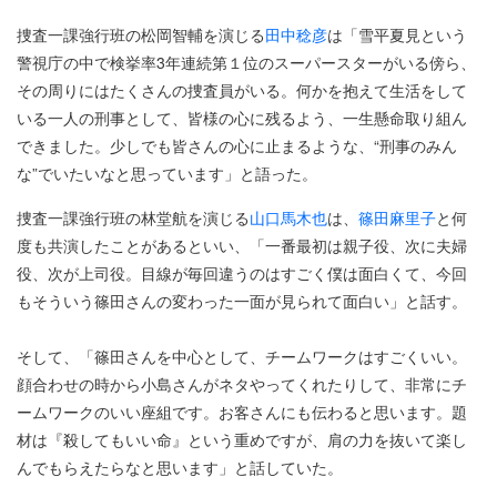
捜査一課強行班の松岡智輔を演じる
田中稔彦
は「雪平夏見という
警視庁の中で検挙率3年連続第１位のスーパースターがいる傍ら、
その周りにはたくさんの捜査員がいる。何かを抱えて生活をして
いる一人の刑事として、皆様の心に残るよう、一生懸命取り組ん
できました。少しでも皆さんの心に止まるような、“刑事のみん
な”でいたいなと思っています」と語った。
捜査一課強行班の林堂航を演じる
山口馬木也
は、
篠田麻里子
と何
度も共演したことがあるといい、「一番最初は親子役、次に夫婦
役、次が上司役。目線が毎回違うのはすごく僕は面白くて、今回
もそういう篠田さんの変わった一面が見られて面白い」と話す。
そして、「篠田さんを中心として、チームワークはすごくいい。
顔合わせの時から小島さんがネタやってくれたりして、非常にチ
ームワークのいい座組です。お客さんにも伝わると思います。題
材は『殺してもいい命』という重めですが、肩の力を抜いて楽し
んでもらえたらなと思います」と話していた。