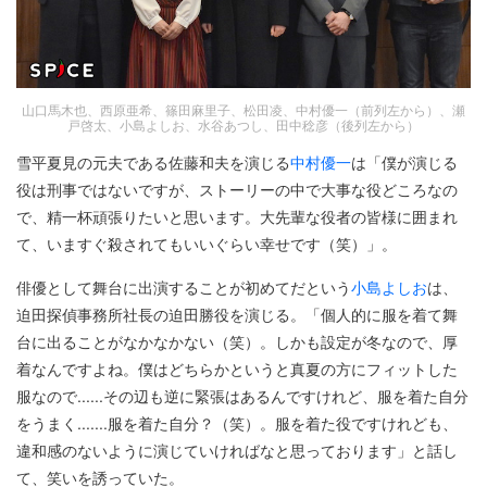
山口馬木也、西原亜希、篠田麻里子、松田凌、中村優一（前列左から）、瀬
戸啓太、小島よしお、水谷あつし、田中稔彦（後列左から）
雪平夏見の元夫である佐藤和夫を演じる
中村優一
は「僕が演じる
役は刑事ではないですが、ストーリーの中で大事な役どころなの
で、精一杯頑張りたいと思います。大先輩な役者の皆様に囲まれ
て、いますぐ殺されてもいいぐらい幸せです（笑）」。
俳優として舞台に出演することが初めてだという
小島よしお
は、
迫田探偵事務所社長の迫田勝役を演じる。「個人的に服を着て舞
台に出ることがなかなかない（笑）。しかも設定が冬なので、厚
着なんですよね。僕はどちらかというと真夏の方にフィットした
服なので......その辺も逆に緊張はあるんですけれど、服を着た自分
をうまく.......服を着た自分？（笑）。服を着た役ですけれども、
違和感のないように演じていければなと思っております」と話し
て、笑いを誘っていた。