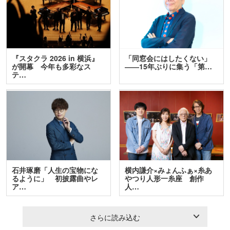
『スタクラ 2026 in 横浜』
「同窓会にはしたくない」
が開幕 今年も多彩なス
――15年ぶりに集う「第…
テ…
石井琢磨「人生の宝物にな
横内謙介×みょんふぁ×糸あ
るように」 初披露曲やレ
やつり人形一糸座 創作
ア…
人…
さらに読み込む