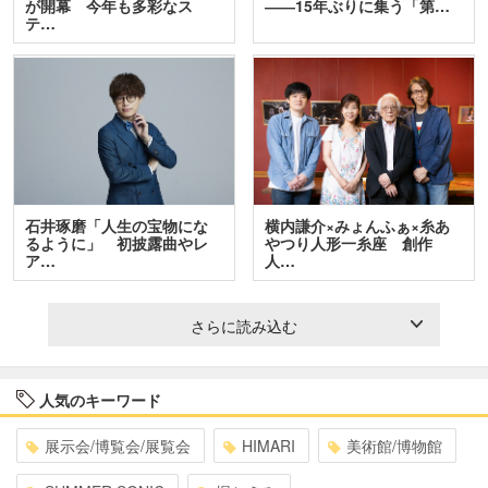
が開幕 今年も多彩なス
――15年ぶりに集う「第…
テ…
石井琢磨「人生の宝物にな
横内謙介×みょんふぁ×糸あ
るように」 初披露曲やレ
やつり人形一糸座 創作
ア…
人…
さらに読み込む
人気のキーワード
展示会/博覧会/展覧会
HIMARI
美術館/博物館