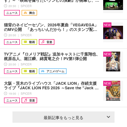
20:30 ｜ SPICER
ニュース
舞台
猫背のネイビーセゾン、2026年夏曲「VEGAVEGA」
NEW
のMV公開 「あっちいんだから！」のスタンプ配…
20:00 ｜ SPICER
ニュース
動画
音楽
TVアニメ『ロメリア戦記』追加キャストに千葉翔也、
NEW
梶原岳人、堀江瞬、綿貫竜之介！PV第1弾公開
20:00 ｜ SPICER
ニュース
動画
アニメ/ゲーム
大阪・茨木のライブハウス「JACK LION」存続支援
NEW
ライブ『JACK LION FES 2026 ～Save the "Jack …
19:00 ｜ SPICER
ニュース
音楽
最新記事をもっと見る