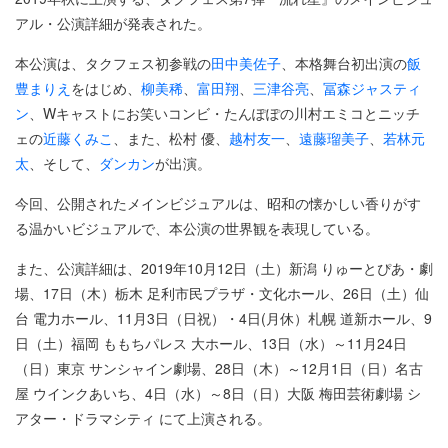
アル・公演詳細が発表された。
本公演は、タクフェス初参戦の
田中美佐子
、本格舞台初出演の
飯
豊まりえ
をはじめ、
柳美稀
、
富田翔
、
三津谷亮
、
冨森ジャスティ
ン
、Wキャストにお笑いコンビ・たんぽぽの川村エミコとニッチ
ェの
近藤くみこ
、また、松村 優、
越村友一
、
遠藤瑠美子
、
若林元
太
、そして、
ダンカン
が出演。
今回、公開されたメインビジュアルは、昭和の懐かしい香りがす
る温かいビジュアルで、本公演の世界観を表現している。
また、公演詳細は、2019年10月12日（土）新潟 りゅーとぴあ・劇
場、17日（木）栃木 足利市民プラザ・文化ホール、26日（土）仙
台 電力ホール、11月3日（日祝）・4日(月休）札幌 道新ホール、9
日（土）福岡 ももちパレス 大ホール、13日（水）～11月24日
（日）東京 サンシャイン劇場、28日（木）～12月1日（日）名古
屋 ウインクあいち、4日（水）～8日（日）大阪 梅田芸術劇場 シ
アター・ドラマシティ にて上演される。