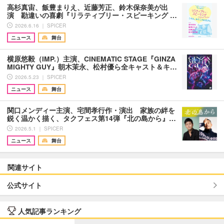
高杉真宙、飯豊まりえ、近藤芳正、鈴木保奈美が出
演 勘違いの喜劇『リラティブリー・スピーキング …
2026.6.16 ｜ SPICER
ニュース
舞台
横原悠毅（IMP.）主演、CINEMATIC STAGE『GINZA
MIGHTY GUY』朝木茉永、松村優ら全キャスト＆キ…
2026.5.23 ｜ SPICER
ニュース
舞台
関口メンディー主演、宅間孝行作・演出 家族の絆を
鋭く温かく描く、タクフェス第14弾『北の島から』…
2026.5.1 ｜ SPICER
ニュース
舞台
関連サイト
公式サイト
人気記事ランキング