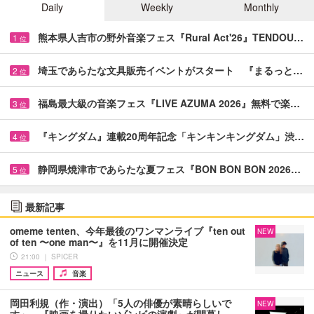
Daily
Weekly
Monthly
熊本県人吉市の野外音楽フェス『Rural Act'26』TENDOU…
1
位
埼玉であらたな文具販売イベントがスタート 『まるっと…
2
位
福島最大級の音楽フェス『LIVE AZUMA 2026』無料で楽…
3
位
『キングダム』連載20周年記念「キンキンキングダム」渋…
4
位
静岡県焼津市であらたな夏フェス『BON BON BON 2026…
5
位
最新記事
omeme tenten、今年最後のワンマンライブ『ten out
NEW
of ten 〜one man〜』を11月に開催決定
21:00 ｜ SPICER
ニュース
音楽
岡田利規（作・演出）「5人の俳優が素晴らしいで
NEW
す」～『映画を撮りたいゾンビの演劇』が開幕し、…