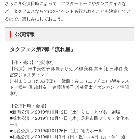
さらに各公演日時によって、アフタートークやダンスタイムな
ど、タクフェスならではのイベントも行われることも決定してい
るので、楽しみにしておこう。
公演情報
タクフェス第7弾『流れ星』
【作・演出】 宅間孝行
【出演】 田中美佐子 飯豊まりえ ／柳 美稀 富田 翔 三津谷 亮
冨森ジャスティン／
川村エミコ（たんぽぽ）・近藤くみこ（ニッチェ）※Wキャス
ト／松村 優 越村友一 遠藤瑠美子 若林元太／ダンカン ／宅間
孝行
【公演日時・会場】
■新潟公演 ／2019年10月12日（土）りゅーとぴあ・劇場
■栃木公演 ／2019年10月17日（木）足利市民プラザ・文化ホ
ール
■仙台公演 ／2019年10月26日（土）電力ホール
■札幌公演 ／2019年11月3日（日・祝）～4日（月・休） 道