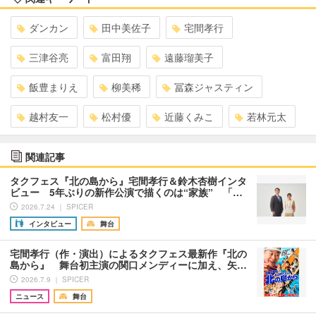
ダンカン
田中美佐子
宅間孝行
三津谷亮
富田翔
遠藤瑠美子
飯豊まりえ
柳美稀
冨森ジャスティン
越村友一
松村優
近藤くみこ
若林元太
関連記事
タクフェス『北の島から』宅間孝行＆鈴木杏樹インタ
ビュー 5年ぶりの新作公演で描くのは“家族” 「…
2026.7.24 ｜ SPICER
インタビュー
舞台
宅間孝行（作・演出）によるタクフェス最新作『北の
島から』 舞台初主演の関口メンディーに加え、矢…
2026.7.9 ｜ SPICER
ニュース
舞台