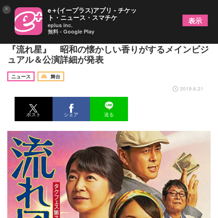
×
e＋(イープラス)アプリ - チケッ
ト・ニュース・スマチケ
表示
eplus inc.
無料 - Google Play
田中美佐子、飯豊まりえ出演のタクフェス第7弾
『流れ星』 昭和の懐かしい香りがするメインビジ
ュアル＆公演詳細が発表
ニュース
舞台
2019.6.21
ポスト
シェア
送る