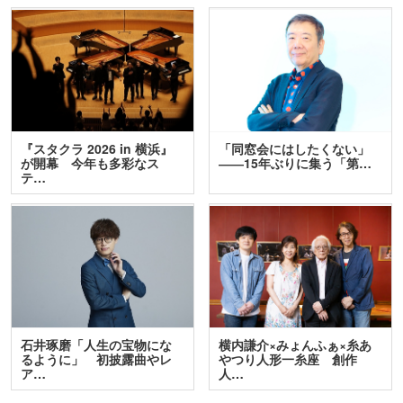
『スタクラ 2026 in 横浜』
「同窓会にはしたくない」
が開幕 今年も多彩なス
――15年ぶりに集う「第…
テ…
石井琢磨「人生の宝物にな
横内謙介×みょんふぁ×糸あ
るように」 初披露曲やレ
やつり人形一糸座 創作
ア…
人…