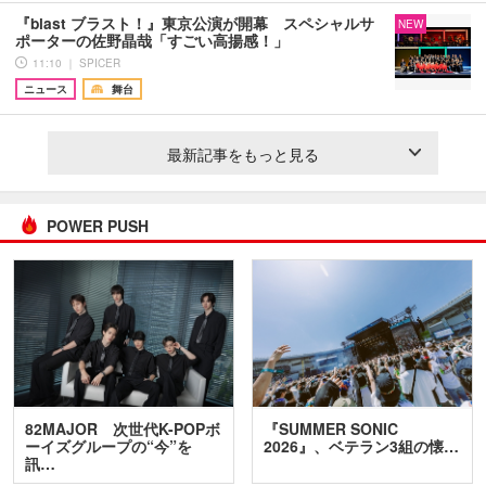
『blast ブラスト！』東京公演が開幕 スペシャルサ
NEW
ポーターの佐野晶哉「すごい高揚感！」
11:10 ｜ SPICER
ニュース
舞台
最新記事をもっと見る
POWER PUSH
82MAJOR 次世代K-POPボ
『SUMMER SONIC
ーイズグループの“今”を
2026』、ベテラン3組の懐…
訊…