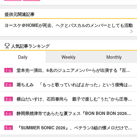
提供元関連記事
ヨースケ＠HOMEが死去、ヘクとパスカルのメンバーとしても活動
人気記事ランキング
Daily
Weekly
Monthly
堂本光一演出、6名のジュニアメンバーらが出演する『百…
1
位
堀ちえみ 「もっと歌っていればよかった」という後悔は…
2
位
横山だいすけ、石田泰尚ら 親子で楽しむ”うた”から圧巻…
3
位
静岡県焼津市であらたな夏フェス『BON BON BON 2026…
4
位
『SUMMER SONIC 2026』、ベテラン3組の懐メロだけで…
5
位