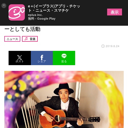
×
e＋(イープラス)アプリ - チケッ
ト・ニュース・スマチケ
表示
eplus inc.
無料 - Google Play
ヨースケ＠HOMEが死去、ヘクとパスカルのメンバ
ーとしても活動
ニュース
音楽
2019.6.24
ポスト
シェア
送る