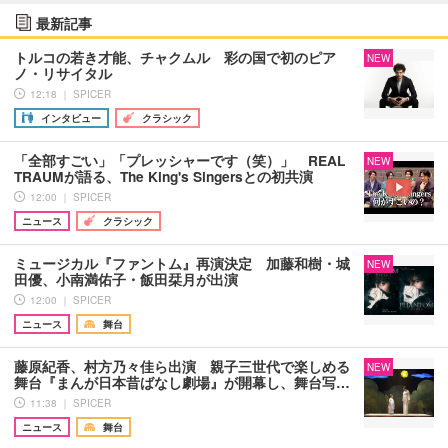
最新記事
トルコの若き才能、チャクムル 彩の国で初のピア
NEW
ノ・リサイタル
12:18 ｜ SPICER
インタビュー
クラシック
「全部すごい」「プレッシャーです（笑）」 REAL
NEW
TRAUMが語る、The King's Singersとの初共演
12:00 ｜ SPICER
ニュース
クラシック
ミュージカル『ファントム』再演決定 加藤和樹・城
NEW
田優、小南満佑子・飯田栞月が出演
12:00 ｜ SPICER
ニュース
舞台
藤原紀香、村方乃々佳ら出演 親子三世代で楽しめる
NEW
舞台『まんが日本昔ばなし劇場』が開幕し、舞台写…
11:38 ｜ SPICER
ニュース
舞台