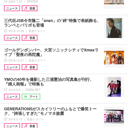
2025.7.23 ｜ SPICER
ニュース
音楽
三代目JSB今市隆二「anan」の“絆”特集で表紙飾る、
ランペとバリボも登場
2019.10.28 ｜ 音楽ナタリー
ニュース
音楽
ゴールデンボンバー、大宮ソニックシティでXmasラ
イブ「聖夜の再陀魔」
2019.10.21 ｜ 音楽ナタリー
ニュース
音楽
YMOの40年を撮影した三浦憲治の写真集が刊行、
『婦人画報』で特集も
2019.6.3 ｜ CINRA.NET
ニュース
アート
GENERATIONSがスカイツリーのふもとで爆笑トー
ク、“誇張しすぎた”モノマネ披露
2019.5.13 ｜ 音楽ナタリー
ニュース
音楽