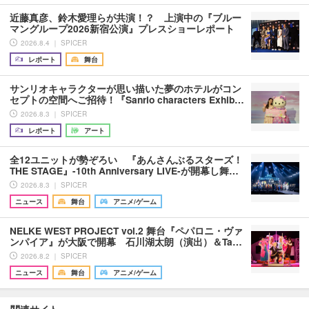
近藤真彦、鈴木愛理らが共演！？ 上演中の『ブルー
マングループ2026新宿公演』プレスショーレポート
2026.8.4 ｜ SPICER
レポート
舞台
サンリオキャラクターが思い描いた夢のホテルがコン
セプトの空間へご招待！『Sanrio characters Exhib…
2026.8.3 ｜ SPICER
レポート
アート
全12ユニットが勢ぞろい 『あんさんぶるスターズ！
THE STAGE』-10th Anniversary LIVE-が開幕し舞…
2026.8.3 ｜ SPICER
ニュース
舞台
アニメ/ゲーム
NELKE WEST PROJECT vol.2 舞台『ペパロニ・ヴァ
ンパイア』が大阪で開幕 石川湖太朗（演出）＆Ta…
2026.8.2 ｜ SPICER
ニュース
舞台
アニメ/ゲーム
関連サイト