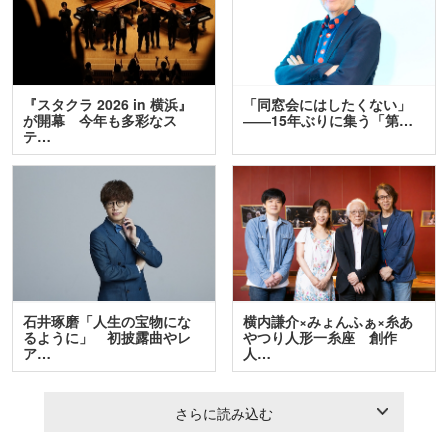
『スタクラ 2026 in 横浜』
「同窓会にはしたくない」
が開幕 今年も多彩なス
――15年ぶりに集う「第…
テ…
石井琢磨「人生の宝物にな
横内謙介×みょんふぁ×糸あ
るように」 初披露曲やレ
やつり人形一糸座 創作
ア…
人…
さらに読み込む