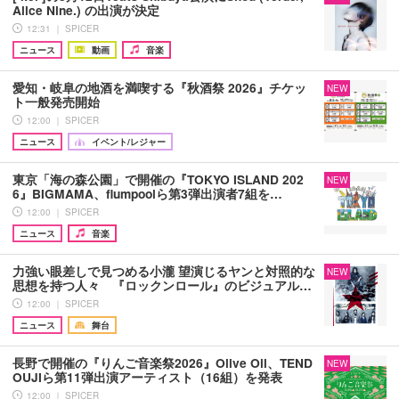
Alice Nine.) の出演が決定
12:31 ｜ SPICER
ニュース
動画
音楽
愛知・岐阜の地酒を満喫する『秋酒祭 2026』チケッ
NEW
ト一般発売開始
12:00 ｜ SPICER
ニュース
イベント/レジャー
東京「海の森公園」で開催の『TOKYO ISLAND 202
NEW
6』BIGMAMA、flumpoolら第3弾出演者7組を…
12:00 ｜ SPICER
ニュース
音楽
力強い眼差しで見つめる小瀧 望演じるヤンと対照的な
NEW
思想を持つ人々 『ロックンロール』のビジュアル…
12:00 ｜ SPICER
ニュース
舞台
長野で開催の『りんご音楽祭2026』Olive Oil、TEND
NEW
OUJIら第11弾出演アーティスト（16組）を発表
12:00 ｜ SPICER