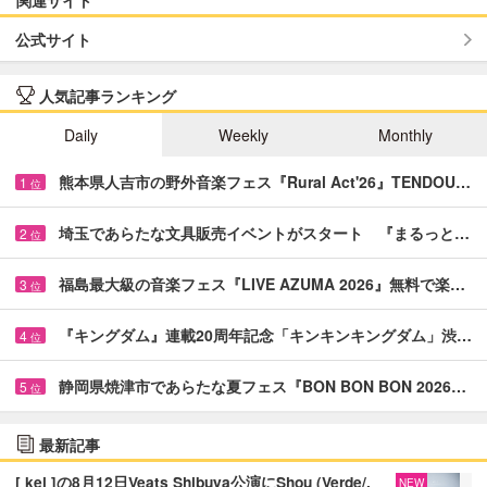
公式サイト
人気記事ランキング
Daily
Weekly
Monthly
熊本県人吉市の野外音楽フェス『Rural Act'26』TENDOU…
1
位
埼玉であらたな文具販売イベントがスタート 『まるっと…
2
位
福島最大級の音楽フェス『LIVE AZUMA 2026』無料で楽…
3
位
『キングダム』連載20周年記念「キンキンキングダム」渋…
4
位
静岡県焼津市であらたな夏フェス『BON BON BON 2026…
5
位
最新記事
[ kei ]の8月12日Veats Shibuya公演にShou (Verde/,
NEW