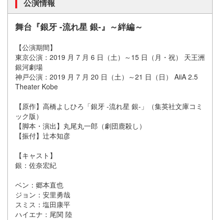
公演情報
舞台『銀牙 -流れ星 銀-』～絆編～
【公演期間】
東京公演：2019 月 7 月 6 日（土）～15 日（月・祝） 天王洲
銀河劇場
神戸公演：2019 月 7 月 20 日（土）～21 日（日） AiiA 2.5
Theater Kobe
【原作】高橋よしひろ「銀牙 -流れ星 銀-」（集英社文庫コミ
ック版）
【脚本・演出】丸尾丸一郎（劇団鹿殺し）
【振付】辻本知彦
【キャスト】
銀：佐奈宏紀
ベン：郷本直也
ジョン：安里勇哉
スミス：塩田康平
ハイエナ：尾関 陸