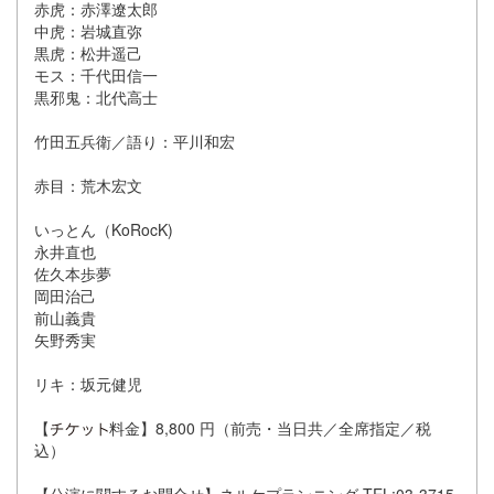
赤虎：赤澤遼太郎
中虎：岩城直弥
黒虎：松井遥己
モス：千代田信一
黒邪鬼：北代高士
竹田五兵衛／語り：平川和宏
赤目：荒木宏文
いっとん（KoRocK)
永井直也
佐久本歩夢
岡田治己
前山義貴
矢野秀実
リキ：坂元健児
【
料金】8,800 円（前売・当日共／全席指定／税
込）
【公演に関するお問合せ】ネルケプランニング TEL:03-3715-