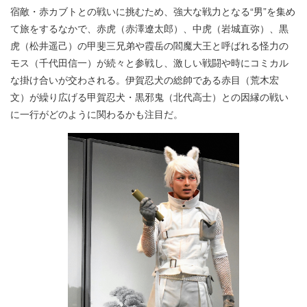
宿敵・赤カブトとの戦いに挑むため、強大な戦力となる“男”を集め
て旅をするなかで、赤虎（赤澤遼太郎）、中虎（岩城直弥）、黒
虎（松井遥己）の甲斐三兄弟や霞岳の閻魔大王と呼ばれる怪力の
モス（千代田信一）が続々と参戦し、激しい戦闘や時にコミカル
な掛け合いが交わされる。伊賀忍犬の総帥である赤目（荒木宏
文）が繰り広げる甲賀忍犬・黒邪鬼（北代高士）との因縁の戦い
に一行がどのように関わるかも注目だ。