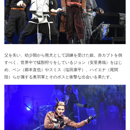
父を失い、幼少期から熊犬として訓練を受けた銀。赤カブトを倒
すべく、世界中で猛獣狩りをしているジョン（安里勇哉）をはじ
め、ベン（郷本直也）やスミス（塩田康平）、ハイエナ（尾関
陸）らが属する奥羽軍とそのボスと衝撃な出会いを果たす。