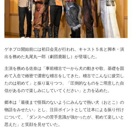
ゲネプロ開始前には初日会見が行われ、キャスト５名と脚本・演
出を務めた丸尾丸一郎（劇団鹿殺し）が登場した。
主演を務める佐奈は「事前稽古で一から犬の動きや歌、基礎を固
めて入念で緻密で濃密な稽古をしてきた。稽古でこんなに疲労し
たのは初めて」と振り返りつつ、「圧倒的なものをご用意した自
信があるので楽しみにしていてください」と力を込めた。
郷本は「最後まで怪我のないようにみんなで熱い犬（おとこ）の
物語をみせたい」とし、注目ポイントとして辻本による振り付け
について、「ダンスへの苦手意識が強かったが、初めて楽しいと
思えた」と笑顔を見せていた。