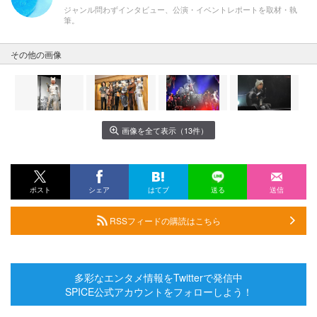
ジャンル問わずインタビュー、公演・イベントレポートを取材・執
筆。
その他の画像
画像を全て表示（13件）
ポスト
シェア
はてブ
送る
送信
RSSフィードの購読はこちら
多彩なエンタメ情報をTwitterで発信中
SPICE公式アカウントをフォローしよう！