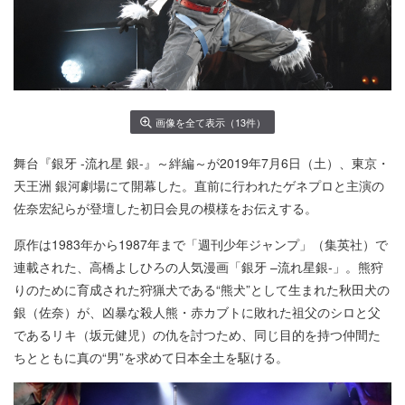
画像を全て表示（13件）
舞台『銀牙 -流れ星 銀-』～絆編～が2019年7月6日（土）、東京・
天王洲 銀河劇場にて開幕した。直前に行われたゲネプロと主演の
佐奈宏紀らが登壇した初日会見の模様をお伝えする。
原作は1983年から1987年まで「週刊少年ジャンプ」（集英社）で
連載された、高橋よしひろの人気漫画「銀牙 –流れ星銀-」。熊狩
りのために育成された狩猟犬である“熊犬”として生まれた秋田犬の
銀（佐奈）が、凶暴な殺人熊・赤カブトに敗れた祖父のシロと父
であるリキ（坂元健児）の仇を討つため、同じ目的を持つ仲間た
ちとともに真の“男”を求めて日本全土を駆ける。