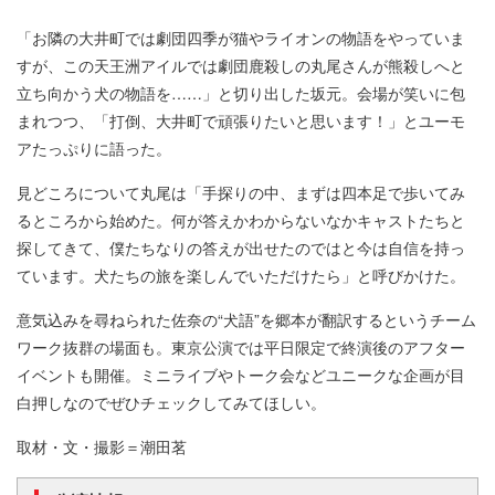
「お隣の大井町では劇団四季が猫やライオンの物語をやっていま
すが、この天王洲アイルでは劇団鹿殺しの丸尾さんが熊殺しへと
立ち向かう犬の物語を……」と切り出した坂元。会場が笑いに包
まれつつ、「打倒、大井町で頑張りたいと思います！」とユーモ
アたっぷりに語った。
見どころについて丸尾は「手探りの中、まずは四本足で歩いてみ
るところから始めた。何が答えかわからないなかキャストたちと
探してきて、僕たちなりの答えが出せたのではと今は自信を持っ
ています。犬たちの旅を楽しんでいただけたら」と呼びかけた。
意気込みを尋ねられた佐奈の“犬語”を郷本が翻訳するというチーム
ワーク抜群の場面も。東京公演では平日限定で終演後のアフター
イベントも開催。ミニライブやトーク会などユニークな企画が目
白押しなのでぜひチェックしてみてほしい。
取材・文・撮影＝潮田茗