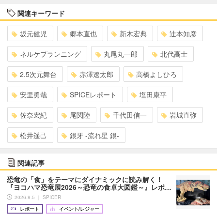
関連キーワード
坂元健児
郷本直也
新木宏典
辻本知彦
ネルケプランニング
丸尾丸一郎
北代高士
2.5次元舞台
赤澤遼太郎
高橋よしひろ
安里勇哉
SPICEレポート
塩田康平
佐奈宏紀
尾関陸
千代田信一
岩城直弥
松井遥己
銀牙 -流れ星 銀-
関連記事
恐竜の「食」をテーマにダイナミックに読み解く！
『ヨコハマ恐竜展2026～恐竜の食卓大図鑑～』レポ…
2026.8.5 ｜ SPICER
レポート
イベント/レジャー