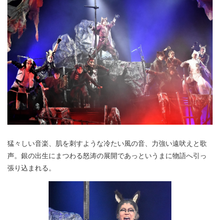
猛々しい音楽、肌を刺すような冷たい風の音、力強い遠吠えと歌
声。銀の出生にまつわる怒涛の展開であっというまに物語へ引っ
張り込まれる。