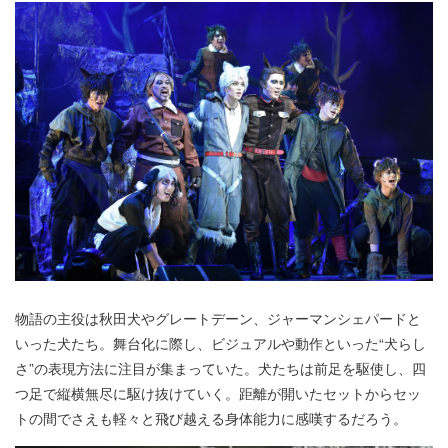
物語の主役は秋田犬やグレートデーン、ジャーマンシェパードと
いった犬たち。舞台化に際し、ビジュアルや動作といった“犬らし
さ”の表現方法に注目が集まっていた。犬たちは前足を駆使し、四
つ足で縦横無尽に駆け抜けていく。距離が開いたセットからセッ
トの間でさえも軽々と飛び越える身体能力に感嘆するだろう。