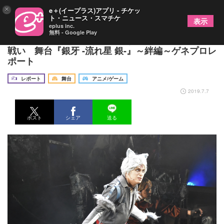
×
e＋(イープラス)アプリ - チケッ
ト・ニュース・スマチケ
表示
eplus inc.
無料 - Google Play
佐奈宏紀らが繰り広げる、熱き犬（おとこ）たちの
戦い 舞台『銀牙 -流れ星 銀-』～絆編～ゲネプロレ
ポート
レポート
舞台
アニメ/ゲーム
2019.7.7
ポスト
シェア
送る