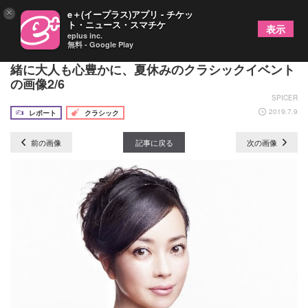
×
e＋(イープラス)アプリ - チケッ
ト・ニュース・スマチケ
表示
eplus inc.
無料 - Google Play
『三ツ橋敬子の夏休みオーケストラ！』～子供と一
緒に大人も心豊かに、夏休みのクラシックイベント
の画像2/6
SPICER
2019.7.9
レポート
クラシック
前の画像
記事に戻る
次の画像