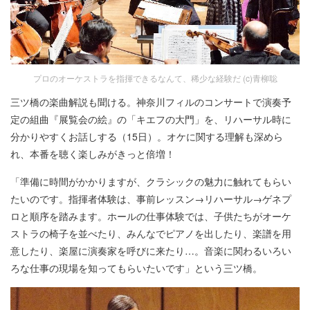
プロのオーケストラを指揮できるなんて、稀少な経験だ (c)青柳聡
三ツ橋の楽曲解説も聞ける。神奈川フィルのコンサートで演奏予
定の組曲『展覧会の絵』の「キエフの大門」を、リハーサル時に
分かりやすくお話しする（15日）。オケに関する理解も深めら
れ、本番を聴く楽しみがきっと倍増！
「準備に時間がかかりますが、クラシックの魅力に触れてもらい
たいのです。指揮者体験は、事前レッスン→リハーサル→ゲネプ
ロと順序を踏みます。ホールの仕事体験では、子供たちがオーケ
ストラの椅子を並べたり、みんなでピアノを出したり、楽譜を用
意したり、楽屋に演奏家を呼びに来たり…。音楽に関わるいろい
ろな仕事の現場を知ってもらいたいです」という三ツ橋。