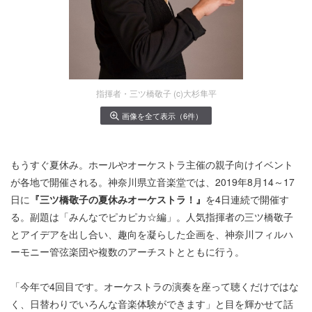
指揮者・三ツ橋敬子 (c)大杉隼平
画像を全て表示（6件）
もうすぐ夏休み。ホールやオーケストラ主催の親子向けイベント
が各地で開催される。神奈川県立音楽堂では、2019年8月14～17
日に
『三ツ橋敬子の夏休みオーケストラ！』
を4日連続で開催す
る。副題は「みんなでピカピカ☆編」。人気指揮者の三ツ橋敬子
とアイデアを出し合い、趣向を凝らした企画を、神奈川フィルハ
ーモニー管弦楽団や複数のアーチストとともに行う。
「今年で4回目です。オーケストラの演奏を座って聴くだけではな
く、日替わりでいろんな音楽体験ができます」と目を輝かせて話