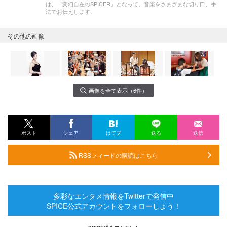
は、「変幻自在のSPICER」となって、音楽をさまざまな切り口、手
法でお伝えします。
その他の画像
画像を全て表示（6件）
ポスト
シェア
はてブ
送る
送信
RSSフィードの購読はこちら
多彩なエンタメ情報をTwitterで発信中
SPICE公式アカウントをフォローしよう！