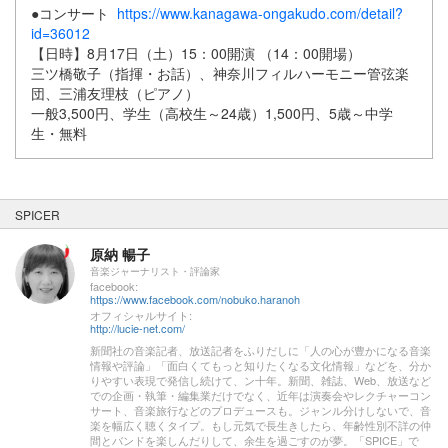
●コンサート
https://www.kanagawa-ongakudo.com/detail?
id=36012
【日時】8月17日（土）15：00開演 （14：00開場）
三ツ橋敬子（指揮・お話）、神奈川フィルハーモニー管弦楽
団、三浦友理枝（ピアノ）
一般3,500円、学生（高校生～24歳）1,500円、5歳～中学
生・無料
SPICER
原納 暢子
音楽ジャーナリスト・評論家
facebook:
https://www.facebook.com/nobuko.haranoh
オフィシャルサイト:
http://lucie-net.com/
新聞社の音楽記者、放送記者をふりだしに「人の心が豊かになる音楽
情報や評論」「面白くてもっと知りたくなる文化情報」などを、分か
りやすい表現で発信し続けて、ン十年。新聞、雑誌、Web、放送など
での企画・執筆・編集業だけでなく、近年は演奏会やレクチャーコン
サート、音楽旅行などのプロデュースも。ジャンル分けしないで、音
楽を幅広く聴くタイプ。もし元気で長生きしたら、年齢性別不詳の仲
間とバンドを楽しんだりして、余生を過ごすのが夢。「SPICE」で