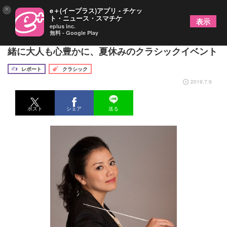
×
e＋(イープラス)アプリ - チケッ
ト・ニュース・スマチケ
表示
eplus inc.
無料 - Google Play
『三ツ橋敬子の夏休みオーケストラ！』～子供と一
緒に大人も心豊かに、夏休みのクラシックイベント
レポート
クラシック
2019.7.9
ポスト
シェア
送る