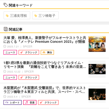
関連キーワード
三浦友理枝
三ツ橋敬子
関連記事
大塚 愛、柿澤勇人、新妻聖子がフルオーケストラと共
におくる『メ～テレ Premium Concert 2023』が開催
2023.7.21 ｜ SPICER
ニュース
クラシック
舞台
1都1府2県を最新の通信技術でつなぐリアルタイム・
リモート演奏 『距離をこえて響きあう 未来の音楽…
2022.12.22 ｜ SPICER
ニュース
クラシック
木梨憲武が『木梨憲武 交響楽団』で、世界的マエスト
ラ三ツ橋敬子＆東京フィルと共演、スーパー・スペ…
2022.5.4 ｜ SPICER
レポート
音楽
クラシック