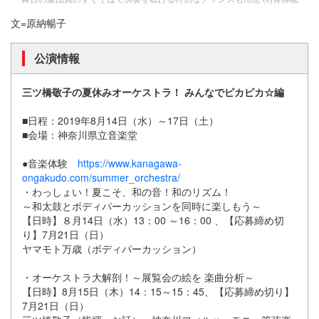
文=原納暢子
公演情報
三ツ橋敬子の夏休みオーケストラ！ みんなでピカピカ☆編
■日程：2019年8月14日（水）～17日（土）
■会場：神奈川県立音楽堂
●音楽体験
https://www.kanagawa-
ongakudo.com/summer_orchestra/
・わっしょい！夏こそ、和の音！和のリズム！
～和太鼓とボディパーカッションを同時に楽しもう～
【日時】８月14日（水）13：00 ～16：00 、【応募締め切
り】7月21日（日）
ヤマモト万歳（ボディパーカッション）
・オーケストラ大解剖！～展覧会の絵を 楽曲分析～
【日時】8月15日（木）14：15～15：45、【応募締め切り】
7月21日（日）