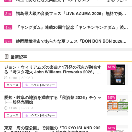
位
福島最大級の音楽フェス『LIVE AZUMA 2026』無料で楽…
3
位
『キングダム』連載20周年記念「キンキンキングダム」渋…
4
位
静岡県焼津市であらたな夏フェス『BON BON BON 2026…
5
位
最新記事
ジョン・ウィリアムズの楽曲と1万発の花火が融合す
NEW
る『埼スタ花火 John Williams Fireworks 2026』…
12:00 ｜ SPICER
ニュース
イベント/レジャー
愛知・岐阜の地酒を満喫する『秋酒祭 2026』チケッ
NEW
ト一般発売開始
12:00 ｜ SPICER
ニュース
イベント/レジャー
東京「海の森公園」で開催の『TOKYO ISLAND 202
NEW