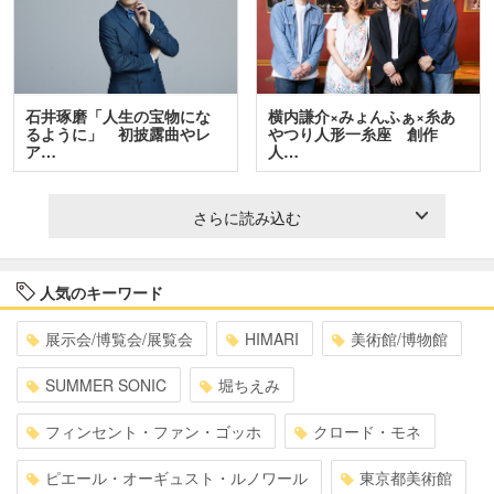
石井琢磨「人生の宝物にな
横内謙介×みょんふぁ×糸あ
るように」 初披露曲やレ
やつり人形一糸座 創作
ア…
人…
さらに読み込む
人気のキーワード
展示会/博覧会/展覧会
HIMARI
美術館/博物館
SUMMER SONIC
堀ちえみ
フィンセント・ファン・ゴッホ
クロード・モネ
ピエール・オーギュスト・ルノワール
東京都美術館