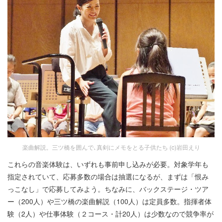
楽曲解説。三ツ橋を囲んで､真剣にメモをとる子供たち (c)岩田えり
これらの音楽体験は、いずれも事前申し込みが必要。対象学年も
指定されていて、応募多数の場合は抽選になるが、まずは「恨み
っこなし」で応募してみよう。ちなみに、バックステージ・ツア
ー（200人）や三ツ橋の楽曲解説（100人）は定員多数。指揮者体
験（2人）や仕事体験（２コース・計20人）は少数なので競争率が