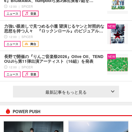
6』BIGMAMA、flumpoolら第3弾出演者7組を…
12:00 ｜ SPICER
ニュース
音楽
力強い眼差しで見つめる小瀧 望演じるヤンと対照的な
NEW
思想を持つ人々 『ロックンロール』のビジュアル…
12:00 ｜ SPICER
ニュース
舞台
長野で開催の『りんご音楽祭2026』Olive Oil、TEND
NEW
OUJIら第11弾出演アーティスト（16組）を発表
12:00 ｜ SPICER
ニュース
音楽
最新記事をもっと見る
POWER PUSH