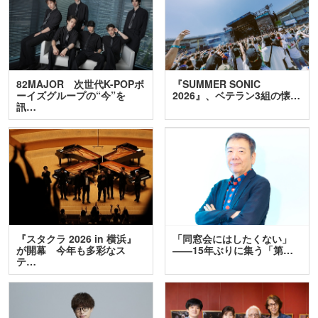
82MAJOR 次世代K-POPボ
『SUMMER SONIC
ーイズグループの“今”を
2026』、ベテラン3組の懐…
訊…
『スタクラ 2026 in 横浜』
「同窓会にはしたくない」
が開幕 今年も多彩なス
――15年ぶりに集う「第…
テ…