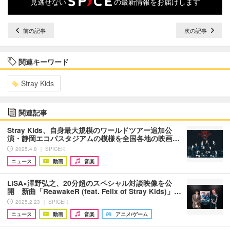
見逃せない
の最新情報をお届けします
前の記事
次の記事
関連キーワード
Stray Kids
関連記事
Stray Kids、自身最大規模のワールドツアー追加公
演・静岡エコパスタジアムの模様を全国各地の映画…
2025.4.8 ｜ SPICER
ニュース
動画
音楽
LiSA×澤野弘之、20分超のスペシャル対談映像を公
開 新曲「ReawakeR (feat. Felix of Stray Kids)」…
2025.2.23 ｜ SPICER
ニュース
動画
音楽
アニメ/ゲーム