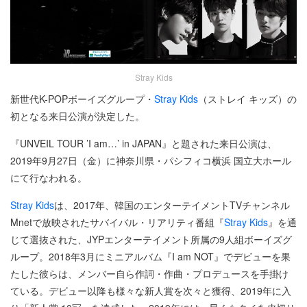
Stray Kids
新世代K-POPボーイズグループ・
Stray Kids
（ストレイ キッズ）の
初となる来日公演が決定した。
『UNVEIL TOUR ’I am…’ in JAPAN』と題された来日公演は、
2019年9月27日（金）に神奈川県・パシフィコ横浜 国立大ホール
にて行なわれる。
Stray Kids
は、2017年、韓国のエンターテイメントTVチャンネル
Mnetで放映されたサバイバル・リアリティ番組『
Stray Kids
』を通
じて選抜された、JYPエンターテイメント所属の9人組ボーイズグ
ループ。2018年3月にミニアルバム『I am NOT』でデビューを果
たした彼らは、メンバー自ら作詞・作曲・プロデュースを手掛け
ている。デビュー以降も様々な新人賞を次々と獲得、2019年に入