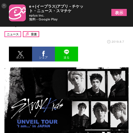
×
e＋(イープラス)アプリ - チケッ
ト・ニュース・スマチケ
表示
eplus inc.
無料 - Google Play
Stray Kids、初の単独来日公演を9月に開催決定
ニュース
音楽
2019.8.7
ポスト
シェア
送る