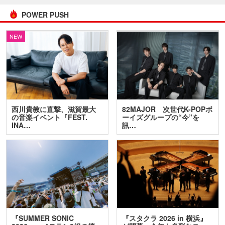
POWER PUSH
NEW
西川貴教に直撃、滋賀最大
82MAJOR 次世代K-POPボ
の音楽イベント『FEST.
ーイズグループの“今”を
INA…
訊…
『SUMMER SONIC
『スタクラ 2026 in 横浜』