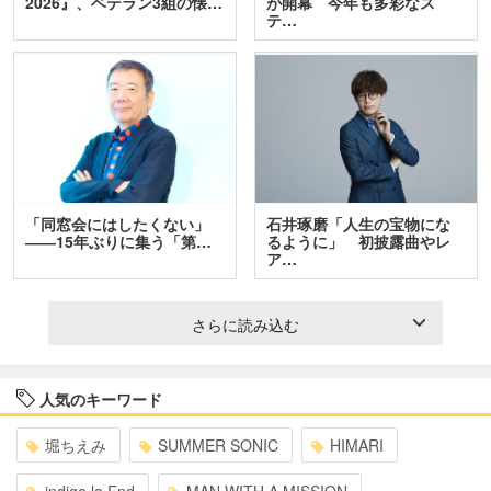
2026』、ベテラン3組の懐…
が開幕 今年も多彩なス
テ…
「同窓会にはしたくない」
石井琢磨「人生の宝物にな
――15年ぶりに集う「第…
るように」 初披露曲やレ
ア…
さらに読み込む
人気のキーワード
堀ちえみ
SUMMER SONIC
HIMARI