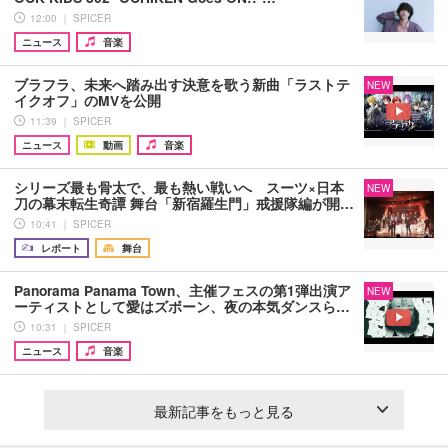
12:00 ｜ SPICER
ニュース
音楽
ブラフラ、未来へ踏み出す決意を歌う新曲「ラストテ
NEW
イクオフ」のMVを公開
11:39 ｜ SPICER
ニュース
動画
音楽
シリーズ最も骨太で、最も熱い戦いへ スーツ×日本
NEW
刀の幕末転生奇譚 舞台「新宿羅生門」戒援隊編が開…
10:41 ｜ SPICER
レポート
舞台
Panorama Panama Town、主催フェスの第1弾出演ア
NEW
ーティストとして愛はズボーン、夜の本気ダンスら…
10:31 ｜ SPICER
ニュース
音楽
最新記事をもっと見る