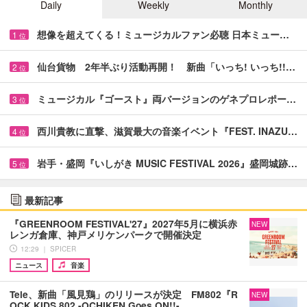
Daily
Weekly
Monthly
想像を超えてくる！ミュージカルファン必聴 日本ミュー…
1
位
仙台貨物 2年半ぶり活動再開！ 新曲「いっち! いっち!!…
2
位
ミュージカル『ゴースト』両バージョンのゲネプロレポー…
3
位
西川貴教に直撃、滋賀最大の音楽イベント『FEST. INAZU…
4
位
岩手・盛岡『いしがき MUSIC FESTIVAL 2026』盛岡城跡…
5
位
最新記事
『GREENROOM FESTIVAL'27』2027年5月に横浜赤
NEW
レンガ倉庫、神戸メリケンパークで開催決定
12:29 ｜ SPICER
ニュース
音楽
Tele、新曲「風見鶏」のリリースが決定 FM802『R
NEW
OCK KIDS 802 -OCHIKEN Goes ON!!-…