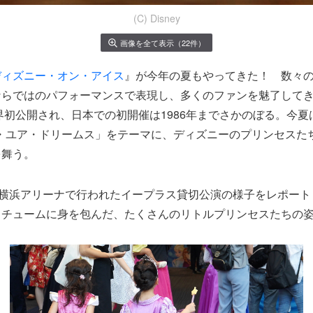
(C) Disney
画像を全て表示（22件）
ディズニー・オン・アイス
』が今年の夏もやってきた！ 数々
ならではのパフォーマンスで表現し、多くのファンを魅了して
界初公開され、日本での初開催は1986年までさかのぼる。今夏は「
ブ・ユア・ドリームス」をテーマに、ディズニーのプリンセスた
を舞う。
に横浜アリーナで行われたイープラス貸切公演の様子をレポー
スチュームに身を包んだ、たくさんのリトルプリンセスたちの