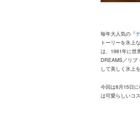
毎年大人気の『
トーリーを氷上
は、1981年に世
DREAMS／リ
して美しく氷上
今回は8月15日
は可愛らしいコ