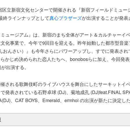
新宿区立新宿文化センターで開催される『新宿フィールドミュージアム
に、最終ラインナップとして
真心ブラザーズ
が出演することが発表
ドミュージアム』は、新宿のまち全体がアート＆カルチャーイ
大文化事業で、今年で9回目を迎える。昨年始動した都市型音楽
祭（しんおんさい）』も今年さらにパワーアップし、すでに発表され
、あらかじめ決められた恋人たちへ、bonobosらに加え、今回発
組が出演する。
催される歌舞伎町のライブハウスを舞台にしたサーキットイベント
表されている石野卓球 (DJ)、菊地成孔 (DJ)feat.FINAL SP
(DJ)、CAT BOYS、Emerald、ermhoi の出演が新たに決定し
報