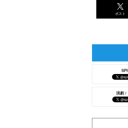
ポスト
S
演劇 /