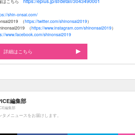
https://eplus.jp/sf/detail/3043490001
報はこちら
tps://shin-onsai.com/
onsai2019 （
https://twitter.com/shinonsai2019
）
hinonsai2019 （
https://www.instagram.com/shinonsai2019
）
ps://www.facebook.com/shinonsai2019
詳細はこちら
PICE編集部
ICE編集部
ンタメニュースをお届けします。