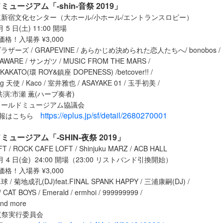
ュージアム「-shin-音祭 2019」
新宿文化センター（大ホール/小ホール/エントランスロビー）
5 日(土) 11:00 開場
-価格！入場券 ¥3,000
ーズ / GRAPEVINE / あらかじめ決められた恋人たちへ/ bonobos 
 AWARE / サンガツ / MUSIC FROM THE MARS /
KATO(環 ROY&鎮座 DOPENESS) /betcover!! /
dog 天使 / Kaco / 室井雅也 / ASAYAKE 01 / 玉手初美 /
共演:市瀬 薫(ハープ奏者)
ィールドミュージアム協議会
https://eplus.jp/sf/detail/2680270001
報はこちら
ュージアム「-SHIN-夜祭 2019」
 ROCK CAFE LOFT / Shinjuku MARZ / ACB HALL
 4 日(金) 24:00 開場（23:00 リストバンド引換開始）
-価格！入場券 ¥3,000
菊地成孔(DJ)feat.FINAL SPANK HAPPY / 三浦康嗣(DJ) /
CAT BOYS / Emerald / ermhoi / 999999999 /
and more
-夜祭実行委員会