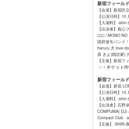
新宿フィールドミ
【会場】新宿区立
【公演日時】10 月 
【入場料】-shin
【出演者】真心ブラザ
□□□ / MONO NO
国府達矢バンド / KA
haruru 犬 love 
原 きよ(朗読家) 
【主催】新宿フ
＞＞
情
新宿フィールドミ
【会場】新宿 LOFT /
【公演日時】10 月
【入場料】-shin
【出演者】石野卓球 / 
COMPUMA( DJ) / 
Compact Club 
【主催】-SHIN