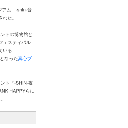
「-shin-音
された。
ベントの博物館と
フェスティバル
ている
表となった
真心ブ
『-SHIN-夜
ANK HAPPYらに
た。