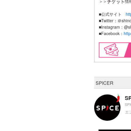
＞＞
情
■公式サイト
ht
■Twitter：＠shin
■Instagram：@s
■Facebook：
htt
SPICER
S
SP
エ