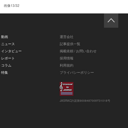
画像13/32
- 動画
運営会社
- ニュース
記事提供一覧
- インタビュー
掲載依頼 / お問い合わせ
- レポート
採用情報
- コラム
利用規約
- 特集
プライバシーポリシー
JASRAC許諾第9008487009Y31018号