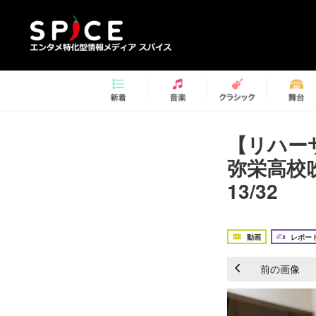
【リハー
弥栄高校
13/32
動画
レポー
前の画像