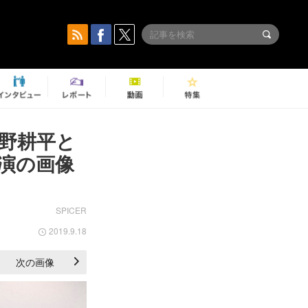
野耕平と
演の画像
SPICER
2019.9.18
次の画像