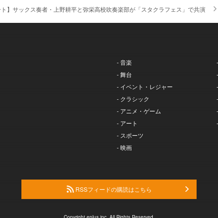
ート】サックス奏者・上野耕平と弥栄高校吹奏楽部が「スタクラフェス」で共演
- 音楽
- 舞台
- イベント・レジャー
- クラシック
- アニメ・ゲーム
- アート
- スポーツ
- 映画
RSSフィードの購読はこちら
Copyright eplus inc. All Rights Reserved.