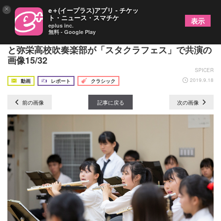
×
e＋(イープラス)アプリ - チケッ
ト・ニュース・スマチケ
表示
eplus inc.
無料 - Google Play
【リハーサル・レポート】サックス奏者・上野耕平
と弥栄高校吹奏楽部が「スタクラフェス」で共演の
画像15/32
SPICER
2019.9.18
動画
レポート
クラシック
前の画像
記事に戻る
次の画像