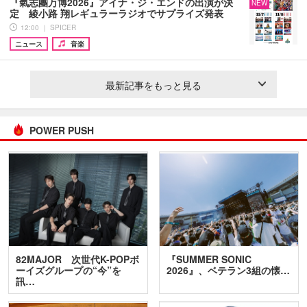
『氣志團万博2026』アイナ・ジ・エンドの出演が決
NEW
定 綾小路 翔レギュラーラジオでサプライズ発表
12:00 ｜ SPICER
ニュース
音楽
最新記事をもっと見る
POWER PUSH
82MAJOR 次世代K-POPボ
『SUMMER SONIC
ーイズグループの“今”を
2026』、ベテラン3組の懐…
訊…