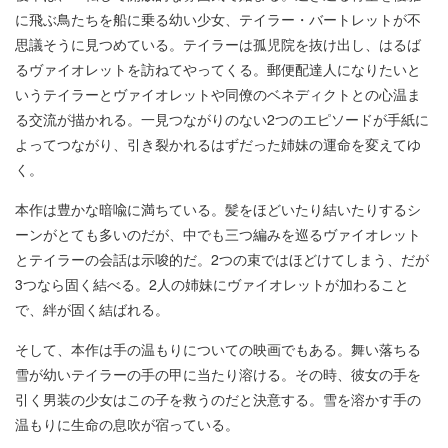
に飛ぶ鳥たちを船に乗る幼い少女、テイラー・バートレットが不
思議そうに見つめている。テイラーは孤児院を抜け出し、はるば
るヴァイオレットを訪ねてやってくる。郵便配達人になりたいと
いうテイラーとヴァイオレットや同僚のベネディクトとの心温ま
る交流が描かれる。一見つながりのない2つのエピソードが手紙に
よってつながり、引き裂かれるはずだった姉妹の運命を変えてゆ
く。
本作は豊かな暗喩に満ちている。髪をほどいたり結いたりするシ
ーンがとても多いのだが、中でも三つ編みを巡るヴァイオレット
とテイラーの会話は示唆的だ。2つの束ではほどけてしまう、だが
3つなら固く結べる。2人の姉妹にヴァイオレットが加わること
で、絆が固く結ばれる。
そして、本作は手の温もりについての映画でもある。舞い落ちる
雪が幼いテイラーの手の甲に当たり溶ける。その時、彼女の手を
引く男装の少女はこの子を救うのだと決意する。雪を溶かす手の
温もりに生命の息吹が宿っている。