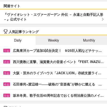
関連サイト
『ヴァイオレット・エヴァーガーデン 外伝 － 永遠と自動手記人形
－』公式サイト
人気記事ランキング
Daily
Weekly
Monthly
広島東洋カープ追加3試合決定！ 9/25巨人戦などチケッ…
1
位
西川貴教に直撃、滋賀最大の音楽イベント『FEST. INAZU…
2
位
大阪・茨木のライブハウス「JACK LION」存続支援ライ…
3
位
石田泰尚×渡辺雄一――破格の“音楽魂”が静かに燃える …
4
位
坂本冬美、歌手生活40周年記念でおくる明治座公演のメイ…
5
位