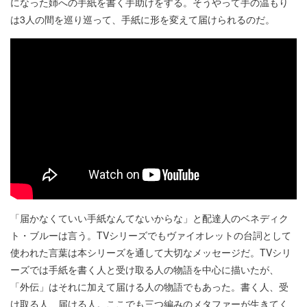
になった姉への手紙を書く手助けをする。そうやって手の温もり
は3人の間を巡り巡って、手紙に形を変えて届けられるのだ。
「届かなくていい手紙なんてないからな」と配達人のベネディク
ト・ブルーは言う。TVシリーズでもヴァイオレットの台詞として
使われた言葉は本シリーズを通して大切なメッセージだ。TVシリ
ーズでは手紙を書く人と受け取る人の物語を中心に描いたが、
「外伝」はそれに加えて届ける人の物語でもあった。書く人、受
け取る人、届ける人。ここでも三つ編みのメタファーが生きてく