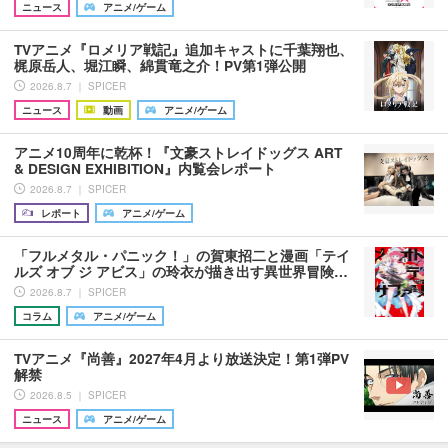
ニュース
アニメ/ゲーム
TVアニメ『ロメリア戦記』追加キャストに千葉翔也、
梶原岳人、堀江瞬、綿貫竜之介！PV第1弾公開
2026.8.7 ｜ SPICER
ニュース
動画
アニメ/ゲーム
アニメ10周年に乾杯！『文豪ストレイドッグス ART
& DESIGN EXHIBITION』内覧会レポート
2026.8.7 ｜ SPICER
レポート
アニメ/ゲーム
「フルメタル・パニック！」の賀東招二と漫画「テイ
ルズ オブ ジ アビス」の玲衣が描き出す異世界冒険…
2026.8.7 ｜ SPICER
コラム
アニメ/ゲーム
TVアニメ『尚善』2027年4月より放送決定！第1弾PV
解禁
2026.8.5 ｜ SPICER
ニュース
アニメ/ゲーム