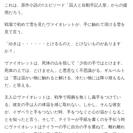
これは、原作小説の1エピソード「囚人と自動手記人形」からの援
用だろう。
戦場で初めて雪を見たヴァイオレットが、手に触れて溶ける雪を
見て言う。
「ゆきは・・・・・・とけるものと、とけないものがあります
か？」
ヴァイオレットは、死体の山を指して「少佐の手ではとけます。
死体の上では、とけません」と悪意なく不思議がる。ギルベルト
は「雪は温かい物に触れると解ける。冷たい物には降り積もるん
だ」と答える。
主人公ヴァイオレットは、戦争で両腕を無くし義手をつけてい
る。彼女の手は人の体温を感じ取れない。しかし、そんな彼女
が、イザベラと手をつないだ時、手をつなぐと心が温かくなるこ
とを知ったと言う。そして、テイラーが手紙を書くのを手伝う時
にヴァイオレットはテイラーの手に自分の手を重ねて、離れ離れ