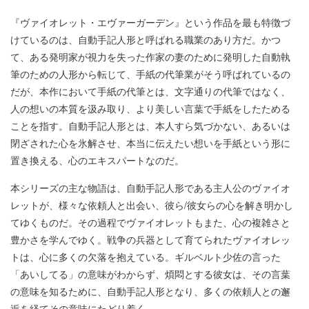
『ヴァイオレット・エヴァーガーデン』という作品を最も特徴づ
けているのは、自動手記人形と呼ばれる職業のあり方だ。かつ
て、ある発明家が視力を失った作家の妻のために発明した自動執
筆のための人形から転じて、手紙の代筆業がそう呼ばれているの
だが、本作において手紙の代筆とは、文字通りの代筆ではなく、
人の想いの本質を汲み取り、より美しい言葉で手紙をしたためる
ことを指す。自動手記人形とは、本人すら気づかない、あるいは
閉ざされた心を氷解させ、本当に伝えたい想いを手紙という形に
置き換える、心のエキスパートなのだ。
本シリーズの主な物語は、自動手記人形である主人公のヴァイオ
レットが、様々な依頼人と出会い、彼ら/彼女らの心を解き明かし
てゆくものだ。その過程でヴァイオレットもまた、心の複雑さと
豊かさを学んでゆく。戦争の兵器として育てられたヴァイオレッ
トは、心に多くの欠落を抱えている。ギルベルト少佐の言った
「あいしてる」の意味がわからず、煩悶とする彼女は、その言葉
の意味を知るために、自動手記人形となり、多くの依頼人との邂
逅を経てその意味にたどり着く。