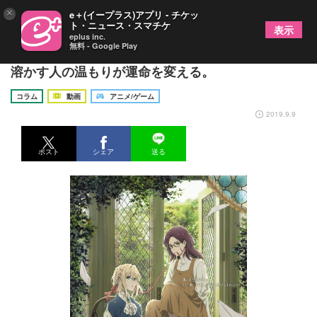
×
e＋(イープラス)アプリ - チケッ
ト・ニュース・スマチケ
表示
eplus inc.
無料 - Google Play
『ヴァイオレット・エヴァーガーデン 外伝』雪を
溶かす人の温もりが運命を変える。
コラム
動画
アニメ/ゲーム
2019.9.9
ポスト
シェア
送る