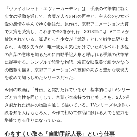
『ヴァイオレット・エヴァーガーデン』は、手紙の代筆業に就く
少女の活動を通して、言葉が人々の心の再生と、主人公の少女が
愛の感情を学んでゆく物語だ。原作は、京都アニメーション大賞
で大賞を受賞し、これまで全3巻が刊行、2018年にはTVアニメが
放送されている。孤児だった少女が「武器」として戦争に駆り出
され、両腕を失うが、唯一彼女を気にかけていたギルベルト少佐
の言葉の意味を知るために自動手記人形と呼ばれる手紙の代筆業
に従事する。シンプルで饒舌な物語、端正な映像美で細やかな心
の機微を描き、京都アニメーションの技術の高さと豊かな表現力
を改めて知らしめたシリーズだった。
今回の映画は「外伝」と銘打たれているが、基本的にはTVシリー
ズと方向性を同じくして、言葉が本来持つ力と美しさを、2人の引
き裂かれた姉妹の物語を通して描いている。TVシリーズや原作小
説を知る人はもちろん、今作で初めて作品に触れる人でも魅力を
堪能できる作りになっている。
心をすくい取る「自動手記人形」という仕事