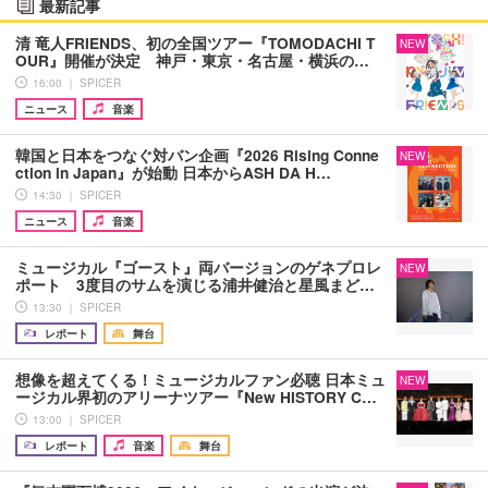
最新記事
清 竜人FRIENDS、初の全国ツアー『TOMODACHI T
NEW
OUR』開催が決定 神戸・東京・名古屋・横浜の…
16:00 ｜ SPICER
ニュース
音楽
韓国と日本をつなぐ対バン企画『2026 Rising Conne
NEW
ction in Japan』が始動 日本からASH DA H…
14:30 ｜ SPICER
ニュース
音楽
ミュージカル『ゴースト』両バージョンのゲネプロレ
NEW
ポート 3度目のサムを演じる浦井健治と星風まど…
13:30 ｜ SPICER
レポート
舞台
想像を超えてくる！ミュージカルファン必聴 日本ミュ
NEW
ージカル界初のアリーナツアー『New HISTORY C…
13:00 ｜ SPICER
レポート
音楽
舞台