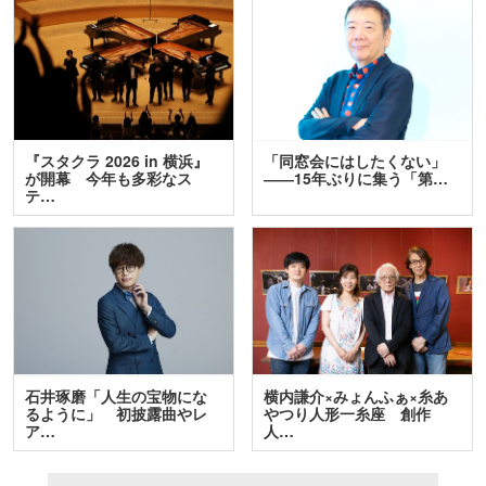
『スタクラ 2026 in 横浜』
「同窓会にはしたくない」
が開幕 今年も多彩なス
――15年ぶりに集う「第…
テ…
石井琢磨「人生の宝物にな
横内謙介×みょんふぁ×糸あ
るように」 初披露曲やレ
やつり人形一糸座 創作
ア…
人…