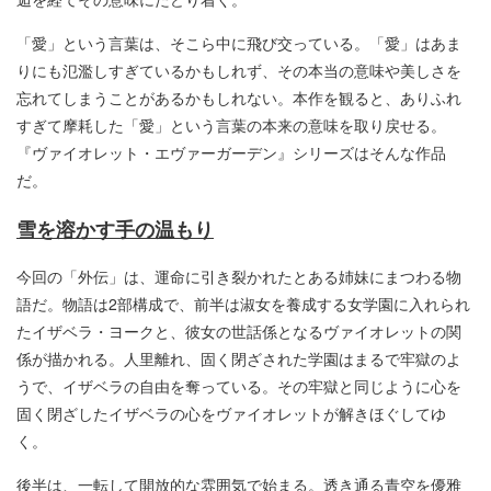
「愛」という言葉は、そこら中に飛び交っている。「愛」はあま
りにも氾濫しすぎているかもしれず、その本当の意味や美しさを
忘れてしまうことがあるかもしれない。本作を観ると、ありふれ
すぎて摩耗した「愛」という言葉の本来の意味を取り戻せる。
『ヴァイオレット・エヴァーガーデン』シリーズはそんな作品
だ。
雪を溶かす手の温もり
今回の「外伝」は、運命に引き裂かれたとある姉妹にまつわる物
語だ。物語は2部構成で、前半は淑女を養成する女学園に入れられ
たイザベラ・ヨークと、彼女の世話係となるヴァイオレットの関
係が描かれる。人里離れ、固く閉ざされた学園はまるで牢獄のよ
うで、イザベラの自由を奪っている。その牢獄と同じように心を
固く閉ざしたイザベラの心をヴァイオレットが解きほぐしてゆ
く。
後半は、一転して開放的な雰囲気で始まる。透き通る青空を優雅