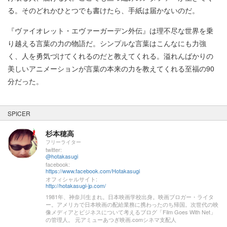
る。そのどれかひとつでも書けたら、手紙は届かないのだ。
『ヴァイオレット・エヴァーガーデン外伝』は理不尽な世界を乗
り越える言葉の力の物語だ。シンプルな言葉はこんなにも力強
く、人を勇気づけてくれるのだと教えてくれる。溢れんばかりの
美しいアニメーションが言葉の本来の力を教えてくれる至福の90
分だった。
SPICER
杉本穂高
フリーライター
twitter:
@hotakasugi
facebook:
https://www.facebook.com/Hotakasugi
オフィシャルサイト:
http://hotakasugi-jp.com/
1981年、神奈川生まれ。日本映画学校出身。映画ブロガー・ライタ
ー。アメリカで日本映画の配給業務に携わったのち帰国。次世代の映
像メディアとビジネスについて考えるブログ「Film Goes With Net」
の管理人。 元アミューあつぎ映画.comシネマ支配人