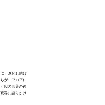
うに、進化し続け
たちが、フロアに
うKjの言葉の後
、観客に語りかけ