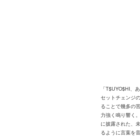
「T$UYO$HI
セットチェンジ
ることで幾多の
力強く鳴り響く。
に披露された、未
るように言葉を