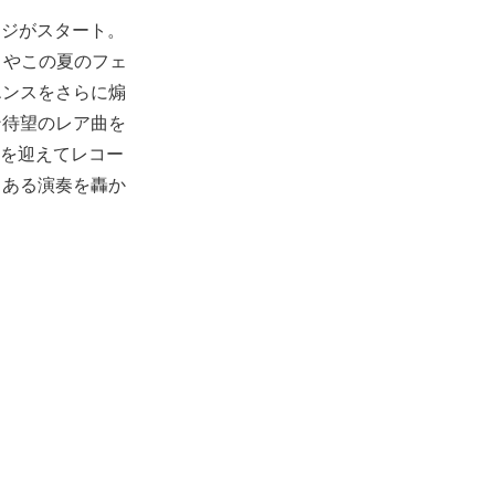
ージがスタート。
IC』やこの夏のフェ
エンスをさらに煽
ン待望のレア曲を
Iを迎えてレコー
た迫力ある演奏を轟か