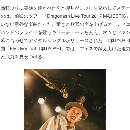
熱狂ぶりに笑顔を浮かべたKjと櫻井がこぶしを交わしてステ
、前回のツアー『Dragonash Live Tour 2017 MAJEST
ていない意外な楽曲だった。驚きと歓喜の声を上げるオーディ
ブバンドのプライドを歌うキラーチューンを交え、次々とファ
幕に合わせてデジタルシングルがリリースされた、T$UYO$H
Fly Over feat. T$UYO$HI」では、フェスで鍛え上げ
悟と底力を見せつける。