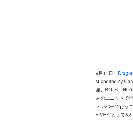
9月11日、
Dragon
supported
誠、BOTS、HIROK
人のユニットで行う“
メンバーで行う “
FIVES”とし