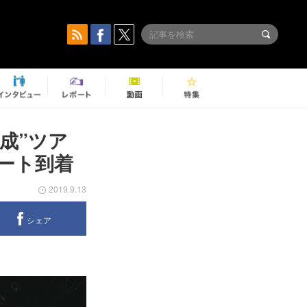
構成”ツア
ート到着
2019.9.13
シェア