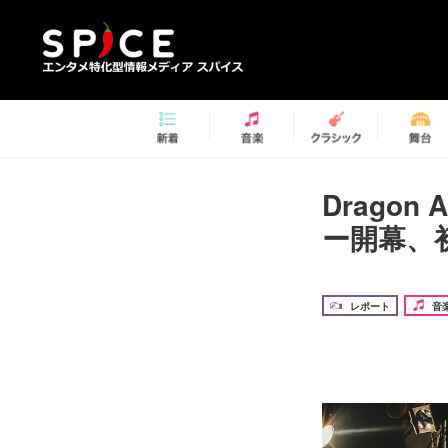
Drago
ー開幕、
レポート
音