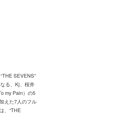
“THE SEVENS”
となる、Kj、桜井
o my Pain）の5
名を加えた7人のフル
は、“THE