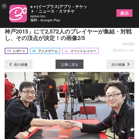
×
e＋(イープラス)アプリ - チケッ
ト・ニュース・スマチケ
表示
eplus inc.
無料 - Google Play
『マジック：ザ・ギャザリング』の「グランプリ・
神戸2015」にて2,572人のプレイヤーが集結・対戦
し、その頂点が決定！の画像2/5
SPICER
2015.11.27
レポート
アニメ/ゲーム
イベント/レジャー
前の画像
記事に戻る
次の画像